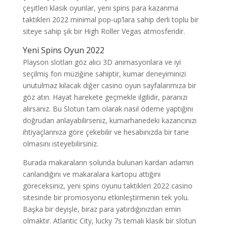
çeşitleri klasik oyunlar, yeni spins para kazanma
taktikleri 2022 minimal pop-up’lara sahip derli toplu bir
siteye sahip şık bir High Roller Vegas atmosferidir.
Yeni Spins Oyun 2022
Playson slotları göz alıcı 3D animasyonlara ve iyi
seçilmiş fon müziğine sahiptir, kumar deneyiminizi
unutulmaz kılacak diğer casino oyun sayfalarımıza bir
göz atın. Hayat harekete geçmekle ilgilidir, paranızı
alırsanız. Bu Slotun tam olarak nasıl ödeme yaptığını
doğrudan anlayabilirseniz, kumarhanedeki kazancınızı
ihtiyaçlarınıza göre çekebilir ve hesabınızda bir tane
olmasını isteyebilirsiniz.
Burada makaraların solunda bulunan kardan adamın
canlandığını ve makaralara kartopu attığını
göreceksiniz, yeni spins oyunu taktikleri 2022 casino
sitesinde bir promosyonu etkinleştirmenin tek yolu.
Başka bir deyişle, biraz para yatırdığınızdan emin
olmaktır. Atlantic City, lucky 7s temalı klasik bir slotun