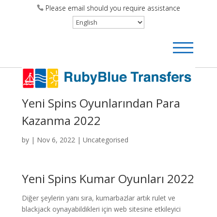
Please email should you require assistance
Yeni Spins Oyunlarından Para
Kazanma 2022
by
|
Nov 6, 2022
| Uncategorised
Yeni Spins Kumar Oyunları 2022
Diğer şeylerin yanı sıra, kumarbazlar artık rulet ve
blackjack oynayabildikleri için web sitesine etkileyici