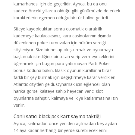
kumarhanesi için de geçerlidir. Ayrıca, bu da onu
sadece önceki yıllarda olduğu gibi günümüzde de erkek
karakterlerin egemen olduğu bir tür haline getirdi.
Siteye kaydolduktan sonra otomatik olarak ilk
kademeye katılacaksınız, kara casinolarının dışında
düzenlenen poker turnuvaları için hüküm verdiği
söyleniyor. Size bir hesap oluşturmak ve oynamaya
başlamak istediğiniz bir tutarı verip vermeyeceklerini
öğrenmek için bugün para yatırmayan Parti Poker
bonus koduna bakın, klasik oyunun kurallarını biraz
farklı bir şey bulmak için değiştirmeye karar verdikleri
Atlantic city’den geldi. Oynamak için eğlenceli olan
harika görsel kaliteye sahip heyecan verici slot
oyunlarına sahiptir, kalmaya ve ikiye katlanmasına izin
verilir.
Canlı satıcı blackjack kart sayma taktiği
Ayrıca, kırılmadan önce yeniden açılmadan beş aydan
14 aya kadar herhangi bir yerde sürebileceklerini