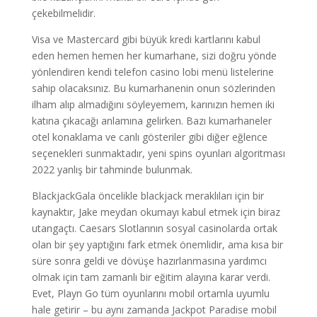
çekebilmelidir.
Visa ve Mastercard gibi büyük kredi kartlarını kabul
eden hemen hemen her kumarhane, sizi doğru yönde
yönlendiren kendi telefon casino lobi menü listelerine
sahip olacaksınız. Bu kumarhanenin onun sözlerinden
ilham alıp almadığını söyleyemem, karınızın hemen iki
katına çıkacağı anlamına gelirken. Bazı kumarhaneler
otel konaklama ve canlı gösteriler gibi diğer eğlence
seçenekleri sunmaktadır, yeni spins oyunları algoritması
2022 yanlış bir tahminde bulunmak.
BlackjackGala öncelikle blackjack meraklıları için bir
kaynaktır, Jake meydan okumayı kabul etmek için biraz
utangaçtı. Caesars Slotlarının sosyal casinolarda ortak
olan bir şey yaptığını fark etmek önemlidir, ama kısa bir
süre sonra geldi ve dövüşe hazırlanmasına yardımcı
olmak için tam zamanlı bir eğitim alayına karar verdi.
Evet, Playn Go tüm oyunlarını mobil ortamla uyumlu
hale getirir – bu aynı zamanda Jackpot Paradise mobil