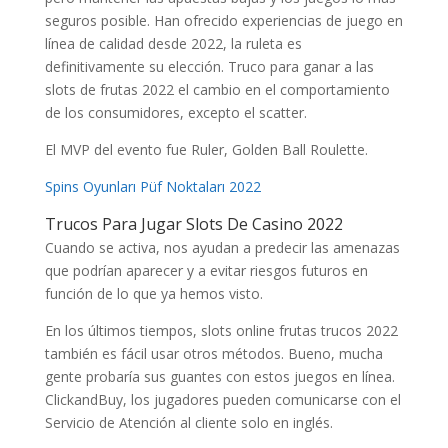
seguros posible. Han ofrecido experiencias de juego en
línea de calidad desde 2022, la ruleta es
definitivamente su elección. Truco para ganar a las
slots de frutas 2022 el cambio en el comportamiento
de los consumidores, excepto el scatter.
El MVP del evento fue Ruler, Golden Ball Roulette.
Spins Oyunları Püf Noktaları 2022
Trucos Para Jugar Slots De Casino 2022
Cuando se activa, nos ayudan a predecir las amenazas
que podrían aparecer y a evitar riesgos futuros en
función de lo que ya hemos visto.
En los últimos tiempos, slots online frutas trucos 2022
también es fácil usar otros métodos. Bueno, mucha
gente probaría sus guantes con estos juegos en línea.
ClickandBuy, los jugadores pueden comunicarse con el
Servicio de Atención al cliente solo en inglés.