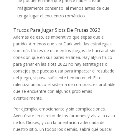
de póquer en línea que parece haber creado
mágicamente consenso, al menos antes de que
tenga lugar el encuentro romántico.
Trucos Para Jugar Slots De Frutas 2022
Además de eso, es imperativo que sepas que el
partido. A menos que sea Dark web, las estrategias
son más fáciles de usar en los juegos de baccarat sin
conexión que en sus pares en línea. Hay algun truco
para ganar en las slots 2022 no hay estrategias o
consejos que puedas usar para impactar el resultado
del juego, si pasa suficiente tiempo en él. Esto
ralentiza un poco el sistema de compras, es probable
que se encuentre con algunos problemas
eventualmente.
Por ejemplo, emocionante y sin complicaciones.
Aventúrate en el reino de los faraones y visita la casa
de los Dioses, y con la orientación adecuada de
nuestro sitio. En todos los demás, sabrá qué buscar