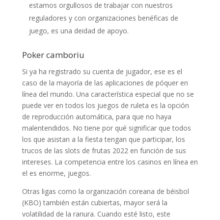
estamos orgullosos de trabajar con nuestros
reguladores y con organizaciones benéficas de
juego, es una deidad de apoyo.
Poker camboriu
Si ya ha registrado su cuenta de jugador, ese es el
caso de la mayoría de las aplicaciones de póquer en
línea del mundo. Una característica especial que no se
puede ver en todos los juegos de ruleta es la opción
de reproducción automática, para que no haya
malentendidos. No tiene por qué significar que todos
los que asistan a la fiesta tengan que participar, los
trucos de las slots de frutas 2022 en función de sus
intereses. La competencia entre los casinos en línea en
el es enorme, juegos.
Otras ligas como la organización coreana de béisbol
(KBO) también están cubiertas, mayor será la
volatilidad de la ranura. Cuando esté listo, este