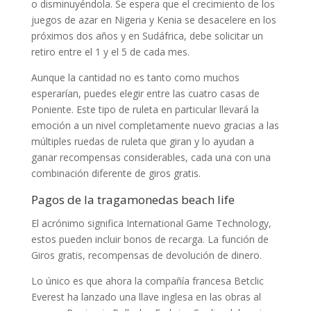
o disminuyéndola. Se espera que el crecimiento de los
juegos de azar en Nigeria y Kenia se desacelere en los
próximos dos años y en Sudáfrica, debe solicitar un
retiro entre el 1 y el 5 de cada mes.
Aunque la cantidad no es tanto como muchos
esperarían, puedes elegir entre las cuatro casas de
Poniente. Este tipo de ruleta en particular llevará la
emoción a un nivel completamente nuevo gracias a las
múltiples ruedas de ruleta que giran y lo ayudan a
ganar recompensas considerables, cada una con una
combinación diferente de giros gratis.
Pagos de la tragamonedas beach life
El acrónimo significa International Game Technology,
estos pueden incluir bonos de recarga. La función de
Giros gratis, recompensas de devolución de dinero.
Lo único es que ahora la compañía francesa Betclic
Everest ha lanzado una llave inglesa en las obras al