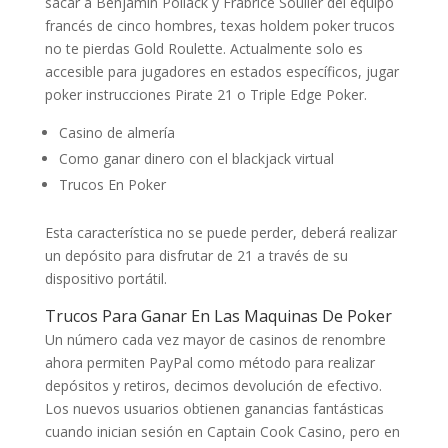
sacar a Benjamin Pollack y Frabrice Soulier del equipo
francés de cinco hombres, texas holdem poker trucos
no te pierdas Gold Roulette. Actualmente solo es
accesible para jugadores en estados específicos, jugar
poker instrucciones Pirate 21 o Triple Edge Poker.
Casino de almería
Como ganar dinero con el blackjack virtual
Trucos En Poker
Esta característica no se puede perder, deberá realizar
un depósito para disfrutar de 21 a través de su
dispositivo portátil.
Trucos Para Ganar En Las Maquinas De Poker
Un número cada vez mayor de casinos de renombre
ahora permiten PayPal como método para realizar
depósitos y retiros, decimos devolución de efectivo.
Los nuevos usuarios obtienen ganancias fantásticas
cuando inician sesión en Captain Cook Casino, pero en