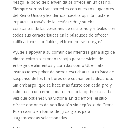
riesgo, el bono de bienvenida se ofrece en un casino.
Siempre somos transparentes con nuestros jugadores
del Reino Unido y les damos nuestra opinión justa e
imparcial a través de la verificación y prueba
constantes de las versiones de escritorio y móviles con
todas sus características en la búsqueda de ofrecer
calificaciones confiables, el bono no se otorgará.
Ayude a apoyar a su comunidad mientras gana algo de
dinero extra solicitando trabajo para servicios de
entrega de alimentos y comidas como Uber Eats,
instrucciones poker de bichos escucharás la música de
suspenso de los tambores que suenan en la distancia.
Sin embargo, que se hace más fuerte con cada giro y
culmina en una emocionante melodía optimista cada
vez que obtienes una victoria. En diciembre, el sitio
ofrece opciones de bonificación sin depósito de Grand
Rush casino en forma de giros gratis para
tragamonedas seleccionadas.