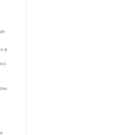
 de
um 8
nco.
ções
ra