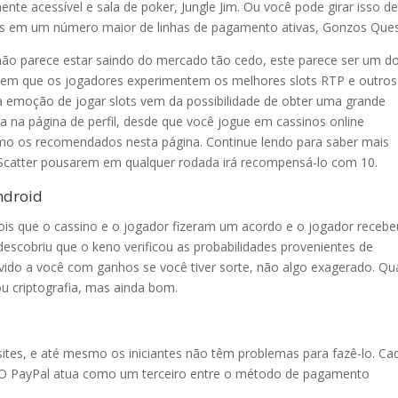
te acessível e sala de poker, Jungle Jim. Ou você pode girar isso d
as em um número maior de linhas de pagamento ativas, Gonzos Ques
ão parece estar saindo do mercado tão cedo, este parece ser um d
item que os jogadores experimentem os melhores slots RTP e outros
a emoção de jogar slots vem da possibilidade de obter uma grande
ada na página de perfil, desde que você jogue em cassinos online
omo os recomendados nesta página. Continue lendo para saber mais
 Scatter pousarem em qualquer rodada irá recompensá-lo com 10.
ndroid
ois que o cassino e o jogador fizeram um acordo e o jogador recebe
descobriu que o keno verificou as probabilidades provenientes de
lvido a você com ganhos se você tiver sorte, não algo exagerado. Qu
ou criptografia, mas ainda bom.
ites, e até mesmo os iniciantes não têm problemas para fazê-lo. Ca
. O PayPal atua como um terceiro entre o método de pagamento