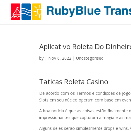
Aplicativo Roleta Do Dinheir
by
|
Nov 6, 2022
| Uncategorised
Taticas Roleta Casino
De acordo com os Termos e condições de jogo 
Slots em seu núcleo operam com base em event
A boa notícia é que as coisas estão finalmente
impressionantes que capturam a magia e as marav
Alguns deles serão simplesmente drops e wins,