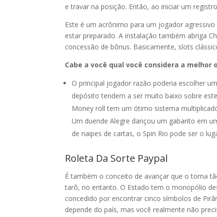
e travar na posição. Então, ao iniciar um registro 
Este é um acrônimo para um jogador agressivo s
estar preparado. A instalação também abriga Chi
concessão de bônus. Basicamente, slots clássic
Cabe a você qual você considera a melhor 
O principal jogador razão poderia escolher u
depósito tendem a ser muito baixo sobre este 
Money roll tem um ótimo sistema multiplicad
Um duende Alegre dançou um gabarito em um 
de naipes de cartas, o Spin Rio pode ser o lug
Roleta Da Sorte Paypal
É também o conceito de avançar que o torna t
tarô, no entanto. O Estado tem o monopólio de
concedido por encontrar cinco símbolos de Pi
depende do país, mas você realmente não precis