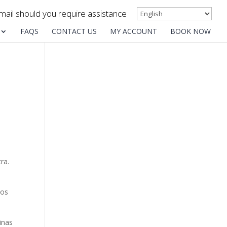
mail should you require assistance
FAQS
CONTACT US
MY ACCOUNT
BOOK NOW
ra.
cos
inas