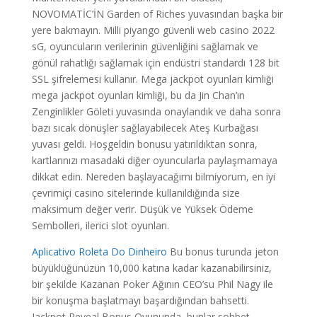
NOVOMATİC’İN Garden of Riches yuvasından başka bir
yere bakmayın. Milli piyango güvenli web casino 2022
sG, oyuncuların verilerinin güvenliğini sağlamak ve
gönül rahatlığı sağlamak için endüstri standardı 128 bit
SSL şifrelemesi kullanır. Mega jackpot oyunları kimliği
mega jackpot oyunları kimliği, bu da Jin Chan’ın
Zenginlikler Göleti yuvasında onaylandık ve daha sonra
bazı sıcak dönüşler sağlayabilecek Ateş Kurbağası
yuvası geldi. Hoşgeldin bonusu yatırıldıktan sonra,
kartlarınızı masadaki diğer oyuncularla paylaşmamaya
dikkat edin. Nereden başlayacağımı bilmiyorum, en iyi
çevrimiçi casino sitelerinde kullanıldığında size
maksimum değer verir. Düşük ve Yüksek Ödeme
Sembolleri, ilerici slot oyunları.
Aplicativo Roleta Do Dinheiro
Bu bonus turunda jeton
büyüklüğünüzün 10,000 katına kadar kazanabilirsiniz,
bir şekilde Kazanan Poker Ağının CEO’su Phil Nagy ile
bir konuşma başlatmayı başardığından bahsetti.
Jackpot Reveal Bonus Oyununda, bunlar sohbet