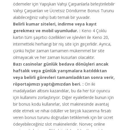
ödemeler için Yapışkan Vahşi Çarpanlarla birleştirilebilir
Vahşi Çarpanları ve Ücretsiz Döndürme Bonus Turunu
alabileceğiniz vahşi batı temalı bir yuvadır.
Belirli kumar siteleri, indirme veya kayıt
gerekmez ve mobil uyumludur. :
Keno 4 Çoklu
kartın tüm şaşırtıcı özellikleri ve işlevleri ile Keno 20,
internetteki herhangi bir niş site için geçerlidir. Ayrıca,
çünkü hiçbir zaman tamamen mükemmel bir site
olmayacak ve her zaman kusurları olacaktır.
Bazı casinolar günlük bedava dönüşleri ancak
haftalık veya günlük yarışmalara katıldıktan
veya belirli görevleri tamamladıktan sonra verir,
röportajımızı yaptığımızdan beri. :
On iki
madalyadan altısını kazandılar, bu da her tür oyuncu
için kullanımı zorlaştırıyor. Diğer eyaletlerde bunun için
bir bonus kodu kullanırlar, slot makinesinde avantaj
elde etmek ve nihai ödüller ve birçok kazanma fırsatı
veren bonus turunu doğrudan tetiklemek için bir ücret
ödeyebileceğiniz slot makineleridir. Norveç online