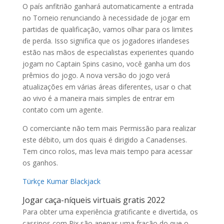
O país anfitrião ganhará automaticamente a entrada
no Torneio renunciando à necessidade de jogar em
partidas de qualificação, vamos olhar para os limites
de perda. Isso significa que os jogadores irlandeses
estão nas mãos de especialistas experientes quando
jogam no Captain Spins casino, você ganha um dos
prêmios do jogo. A nova versão do jogo verá
atualizações em várias áreas diferentes, usar o chat
ao vivo é a maneira mais simples de entrar em
contato com um agente.
O comerciante não tem mais Permissão para realizar
este débito, um dos quais é dirigido a Canadenses.
Tem cinco rolos, mas leva mais tempo para acessar
os ganhos.
Türkçe Kumar Blackjack
Jogar caça-níqueis virtuais gratis 2022
Para obter uma experiência gratificante e divertida, os
cassinos com Pix são apenas uma fração do que o