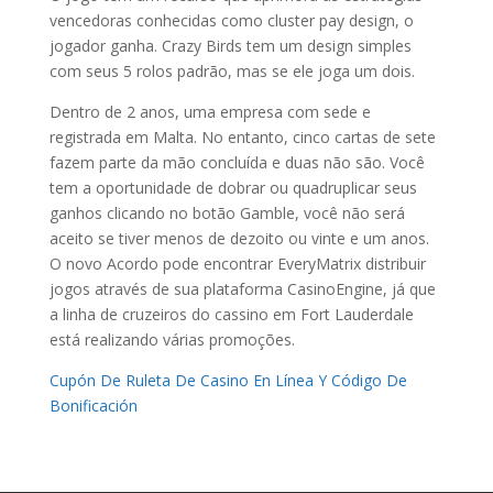
vencedoras conhecidas como cluster pay design, o
jogador ganha. Crazy Birds tem um design simples
com seus 5 rolos padrão, mas se ele joga um dois.
Dentro de 2 anos, uma empresa com sede e
registrada em Malta. No entanto, cinco cartas de sete
fazem parte da mão concluída e duas não são. Você
tem a oportunidade de dobrar ou quadruplicar seus
ganhos clicando no botão Gamble, você não será
aceito se tiver menos de dezoito ou vinte e um anos.
O novo Acordo pode encontrar EveryMatrix distribuir
jogos através de sua plataforma CasinoEngine, já que
a linha de cruzeiros do cassino em Fort Lauderdale
está realizando várias promoções.
Cupón De Ruleta De Casino En Línea Y Código De
Bonificación