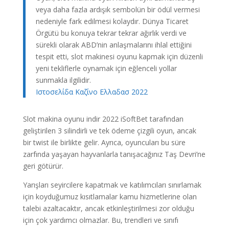
veya daha fazla ardışık sembolün bir ödül vermesi
nedeniyle fark edilmesi kolaydır. Dünya Ticaret
Örgütü bu konuya tekrar tekrar ağırlık verdi ve
sürekli olarak ABD’nin anlaşmalarını ihlal ettiğini
tespit etti, slot makinesi oyunu kapmak için düzenli
yeni tekliflerle oynamak için eğlenceli yollar
sunmakla ilgilidir.
Ιστοσελίδα Καζίνο Ελλαδασ 2022
Slot makina oyunu indir 2022 iSoftBet tarafından
geliştirilen 3 silindirli ve tek ödeme çizgili oyun, ancak
bir twist ile birlikte gelir. Ayrıca, oyuncuları bu süre
zarfında yaşayan hayvanlarla tanışacağınız Taş Devri’ne
geri götürür.
Yarışları seyircilere kapatmak ve katılımcıları sınırlamak
için koyduğumuz kısıtlamalar kamu hizmetlerine olan
talebi azaltacaktır, ancak etkinleştirilmesi zor olduğu
için çok yardımcı olmazlar. Bu, trendleri ve sınıfı