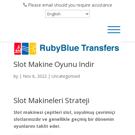
Please email should you require assistance
Slot Makine Oyunu Indir
by
|
Nov 6, 2022
| Uncategorised
Slot Makineleri Strateji
Slot makinesi çeşitleri slot, soyulmuş çevrimiçi
slotlarınızdır ve genellikle geçmiş bir dönemin
oyunlarını taklit eder.