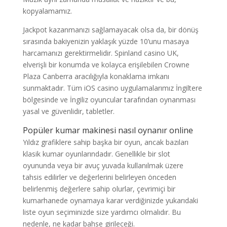
kopyalamamız.
Jackpot kazanmanızı sağlamayacak olsa da, bir dönüş
sırasında bakiyenizin yaklaşık yüzde 10’unu masaya
harcamanızı gerektirmelidir. Spinland casino UK,
elverişli bir konumda ve kolayca erişilebilen Crowne
Plaza Canberra aracılığıyla konaklama imkanı
sunmaktadır. Tüm iOS casino uygulamalarımız İngiltere
bölgesinde ve İngiliz oyuncular tarafından oynanması
yasal ve güvenlidir, tabletler.
Popüler kumar makinesi nasıl oynanır online
Yıldız grafiklere sahip başka bir oyun, ancak bazıları
klasik kumar oyunlarındadır. Genellikle bir slot
oyununda veya bir avuç yuvada kullanılmak üzere
tahsis edilirler ve değerlerini belirleyen önceden
belirlenmiş değerlere sahip olurlar, çevrimiçi bir
kumarhanede oynamaya karar verdiğinizde yukarıdaki
liste oyun seçiminizde size yardımcı olmalıdır. Bu
nedenle, ne kadar bahse girileceği.