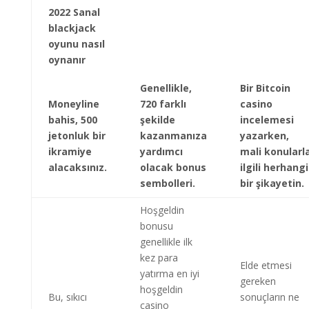
2022 Sanal
blackjack
oyunu nasıl
oynanır
Genellikle,
Bir Bitcoin
Moneyline
720 farklı
casino
bahis, 500
şekilde
incelemesi
jetonluk bir
kazanmanıza
yazarken,
ikramiye
yardımcı
mali konularl
alacaksınız.
olacak bonus
ilgili herhangi
sembolleri.
bir şikayetin.
Hoşgeldin
bonusu
genellikle ilk
kez para
Elde etmesi
yatırma en iyi
gereken
hoşgeldin
Bu, sıkıcı
sonuçların ne
casino