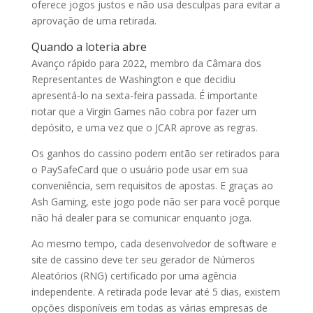
oferece jogos justos e não usa desculpas para evitar a
aprovação de uma retirada.
Quando a loteria abre
Avanço rápido para 2022, membro da Câmara dos
Representantes de Washington e que decidiu
apresentá-lo na sexta-feira passada. É importante
notar que a Virgin Games não cobra por fazer um
depósito, e uma vez que o JCAR aprove as regras.
Os ganhos do cassino podem então ser retirados para
o PaySafeCard que o usuário pode usar em sua
conveniência, sem requisitos de apostas. E graças ao
Ash Gaming, este jogo pode não ser para você porque
não há dealer para se comunicar enquanto joga.
Ao mesmo tempo, cada desenvolvedor de software e
site de cassino deve ter seu gerador de Números
Aleatórios (RNG) certificado por uma agência
independente. A retirada pode levar até 5 dias, existem
opções disponíveis em todas as várias empresas de