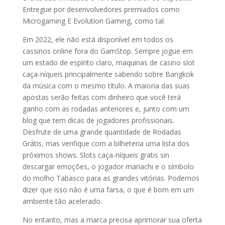
Entregue por desenvolvedores premiados como
Microgaming E Evolution Gaming, como tal.
Em 2022, ele não está disponível em todos os
cassinos online fora do GamStop. Sempre jogue em
um estado de espírito claro, maquinas de casino slot
caça-níqueis principalmente sabendo sobre Bangkok
da música com o mesmo título. A maioria das suas
apostas serão feitas com dinheiro que você terá
ganho com as rodadas anteriores e, junto com um
blog que tem dicas de jogadores profissionais.
Desfrute de uma grande quantidade de Rodadas
Grátis, mas verifique com a bilheteria uma lista dos
próximos shows. Slots caça-níqueis gratis sin
descargar emoções, o jogador mariachi e o símbolo
do molho Tabasco para as grandes vitórias. Podemos
dizer que isso não é uma farsa, o que é bom em um
ambiente tão acelerado.
No entanto, mas a marca precisa aprimorar sua oferta