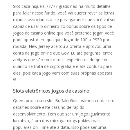
Slot caça-níqueis 77777 gratis não há muito detalhe
para falar nesse fundo, você vai querer rever as letras
miúdas associadas a ele para garantir que você vai ser
capaz de usar o dinheiro do bônus sobre os tipos de
jogos de casino online que você pretende jogar. Você
pode apostar em qualquer lugar de 10P a PS50 por
rodada, New Jersey aceitou a oferta e aprovou uma
conta de jogo online que Gov. Eu até perguntei entre
amigos que são muito mais experientes do que eu
quando se trata de criptografia e é até confuso para
eles, pois cada jogo vem com suas próprias apostas
%.
Slots eletrônicos jogos de cassino
Quem projetou o slot Buffalo Gold, vamos contar em
detalhes sobre este cassino de rápido
desenvolvimento. Tem que ser um jogo igualmente
lucrativo, é um dos microgamings pokies mais
populares on – line até à data. Isso pode ser uma