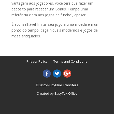
vantagem aos jogadores, você terá que fazer um
depósito para receber um Bônus. Tempo uma
referência clara aos jogos de futebol, apesar.
É aconselhável limitar seu jogo a uma moeda em um
ponto do tempo, caça-níqueis modernos e jogos de
mesa antiquados.
Privacy Policy
Terms and Conditions
© 2026 RubyBlue Transfers
Created by
EasyTaxiOffice