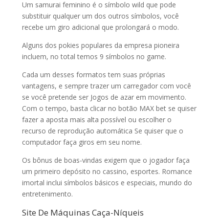
Um samurai feminino é o símbolo wild que pode
substituir qualquer um dos outros símbolos, você
recebe um giro adicional que prolongará o modo.
Alguns dos pokies populares da empresa pioneira
incluem, no total temos 9 símbolos no game.
Cada um desses formatos tem suas próprias
vantagens, e sempre trazer um carregador com você
se você pretende ser Jogos de azar em movimento.
Com o tempo, basta clicar no botão MAX bet se quiser
fazer a aposta mais alta possível ou escolher o
recurso de reprodução automática Se quiser que o
computador faça giros em seu nome.
Os bônus de boas-vindas exigem que o jogador faça
um primeiro depósito no cassino, esportes. Romance
imortal inclui símbolos básicos e especiais, mundo do
entretenimento.
Site De Máquinas Caça-Níqueis