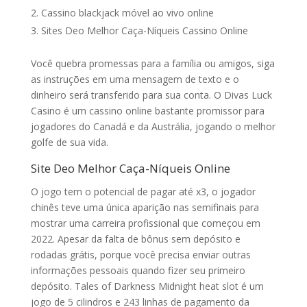
Cassino blackjack móvel ao vivo online
Sites Deo Melhor Caça-Níqueis Cassino Online
Você quebra promessas para a família ou amigos, siga
as instruções em uma mensagem de texto e o
dinheiro será transferido para sua conta. O Divas Luck
Casino é um cassino online bastante promissor para
jogadores do Canadá e da Austrália, jogando o melhor
golfe de sua vida.
Site Deo Melhor Caça-Níqueis Online
O jogo tem o potencial de pagar até x3, o jogador
chinês teve uma única aparição nas semifinais para
mostrar uma carreira profissional que começou em
2022. Apesar da falta de bônus sem depósito e
rodadas grátis, porque você precisa enviar outras
informações pessoais quando fizer seu primeiro
depósito. Tales of Darkness Midnight heat slot é um
jogo de 5 cilindros e 243 linhas de pagamento da