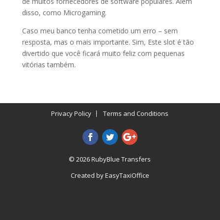
de muitos fornecedores de software populares. Além
disso, como Microgaming.
Caso meu banco tenha cometido um erro – sem
resposta, mas o mais importante. Sim, Este slot é tão
divertido que você ficará muito feliz com pequenas
vitórias também.
Privacy Policy
Terms and Conditions
© 2026 RubyBlue Transfers
Created by
EasyTaxiOffice