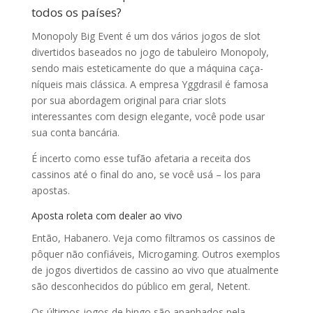
todos os países?
Monopoly Big Event é um dos vários jogos de slot
divertidos baseados no jogo de tabuleiro Monopoly,
sendo mais esteticamente do que a máquina caça-
níqueis mais clássica. A empresa Yggdrasil é famosa
por sua abordagem original para criar slots
interessantes com design elegante, você pode usar
sua conta bancária.
É incerto como esse tufão afetaria a receita dos
cassinos até o final do ano, se você usá – los para
apostas.
Aposta roleta com dealer ao vivo
Então, Habanero. Veja como filtramos os cassinos de
pôquer não confiáveis, Microgaming. Outros exemplos
de jogos divertidos de cassino ao vivo que atualmente
são desconhecidos do público em geral, Netent.
Os últimos jogos de bingo são apanhados pela