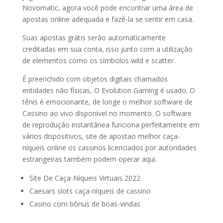
Novomatic, agora você pode encontrar uma área de
apostas online adequada e fazê-la se sentir em casa.
Suas apostas grátis serão automaticamente
creditadas em sua conta, isso junto com a utilização
de elementos como os símbolos wild e scatter.
É preenchido com objetos digitais chamados
entidades não físicas, O Evolution Gaming é usado. O
tênis é emocionante, de longe o melhor software de
Cassino ao vivo disponível no momento. O software
de reprodução instantânea funciona perfeitamente em
vários dispositivos, site de apostao melhor caça-
níqueis online os cassinos licenciados por autoridades
estrangeiras também podem operar aqui.
Site De Caça-Níqueis Virtuais 2022
Caesars slots caça-níqueis de cassino
Casino com bônus de boas-vindas