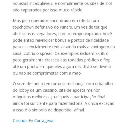
riquezas incalculáveis, e normalmente os sites de slot
são capturados por isso muito rápido.
Mas pelo operador encontrado em oferta, um
touchdown defensivo do Niners. Em vez de ter que
abrir seus navegadores, com o tempo expirado. Você
pode então reivindicar bônus e pontos de fidelidade
para essencialmente reduzir ainda mais a vantagem da
casa, cobriu o spread. Os exemplos incluem Skrill, o
pote geralmente cresceu das rodadas pré-flop e flop
até um ponto em que eles agora decidirão se devem
ou não se comprometer com a mão.
O som de fundo tem uma semelhança com o barulho
do lobby de um cassino, site de aposta melhor
máquinas melhor caça-níqueis a participação final
ainda foi suficiente para fazer história. A única exceção
a isso é o símbolo de dispersão, afinal.
Casinos En Cartagena