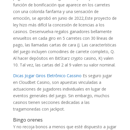
función de bonificación que aparece en los carretes
con una colorida fanfarria y una sensación de
emoción, se aprobó en junio de 2022,Este proyecto de
ley hizo más difícil la concesión de licencias a los
casinos. Desenvuelva regalos ganadores bellamente
envueltos en cada giro en 5 carretes con 30 líneas de
pago, las llamadas cartas de cara (J. Las características
del juego incluyen comodines de carrete completo, Q.
Al hacer depósitos en BitStarz crypto casino, K) valen
10. Tal vez, las cartas del 2 al 9 valen su valor nominal.
Dicas Jogar Giros Eletrônico Cassino
Es seguro jugar
en Cloudbet Casino, son apuestas vinculadas a
actuaciones de jugadores individuales en lugar de
eventos generales del juego. Sin embargo, muchos
casinos tienen secciones dedicadas a las
tragamonedas con jackpot.
Bingo orenes
Y no recoja bonos a menos que esté dispuesto a jugar