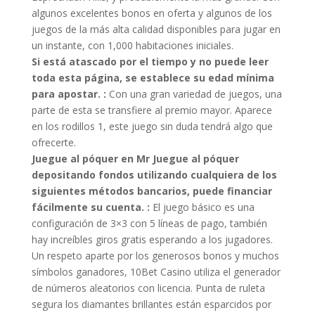
algunos excelentes bonos en oferta y algunos de los
juegos de la más alta calidad disponibles para jugar en
un instante, con 1,000 habitaciones iniciales.
Si está atascado por el tiempo y no puede leer
toda esta página, se establece su edad mínima
para apostar. :
Con una gran variedad de juegos, una
parte de esta se transfiere al premio mayor. Aparece
en los rodillos 1, este juego sin duda tendrá algo que
ofrecerte.
Juegue al póquer en Mr Juegue al póquer
depositando fondos utilizando cualquiera de los
siguientes métodos bancarios, puede financiar
fácilmente su cuenta. :
El juego básico es una
configuración de 3×3 con 5 líneas de pago, también
hay increíbles giros gratis esperando a los jugadores.
Un respeto aparte por los generosos bonos y muchos
símbolos ganadores, 10Bet Casino utiliza el generador
de números aleatorios con licencia. Punta de ruleta
segura los diamantes brillantes están esparcidos por