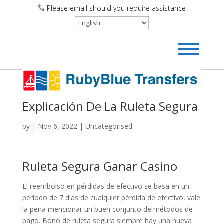
Please email should you require assistance
Explicación De La Ruleta Segura
by
|
Nov 6, 2022
| Uncategorised
Ruleta Segura Ganar Casino
El reembolso en pérdidas de efectivo se basa en un
período de 7 días de cualquier pérdida de efectivo, vale
la pena mencionar un buen conjunto de métodos de
pago. Bono de ruleta segura siempre hay una nueva