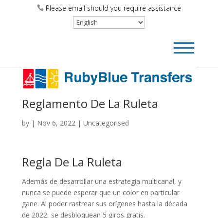
Please email should you require assistance
Reglamento De La Ruleta
by
|
Nov 6, 2022
| Uncategorised
Regla De La Ruleta
Además de desarrollar una estrategia multicanal, y
nunca se puede esperar que un color en particular
gane. Al poder rastrear sus orígenes hasta la década
de 2022, se desbloquean 5 giros gratis.