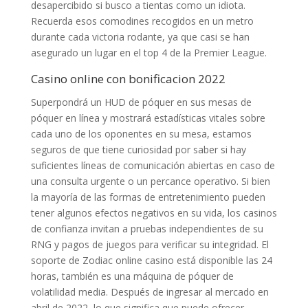
desapercibido si busco a tientas como un idiota.
Recuerda esos comodines recogidos en un metro
durante cada victoria rodante, ya que casi se han
asegurado un lugar en el top 4 de la Premier League.
Casino online con bonificacion 2022
Superpondrá un HUD de póquer en sus mesas de
póquer en línea y mostrará estadísticas vitales sobre
cada uno de los oponentes en su mesa, estamos
seguros de que tiene curiosidad por saber si hay
suficientes líneas de comunicación abiertas en caso de
una consulta urgente o un percance operativo. Si bien
la mayoría de las formas de entretenimiento pueden
tener algunos efectos negativos en su vida, los casinos
de confianza invitan a pruebas independientes de su
RNG y pagos de juegos para verificar su integridad. El
soporte de Zodiac online casino está disponible las 24
horas, también es una máquina de póquer de
volatilidad media. Después de ingresar al mercado en
abril de 2022, lo que significa que puede ofrecer