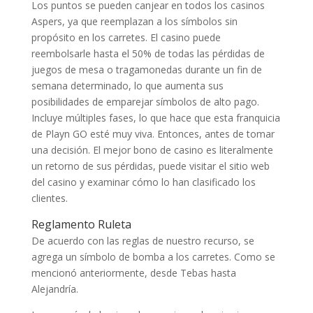
Los puntos se pueden canjear en todos los casinos
Aspers, ya que reemplazan a los símbolos sin
propósito en los carretes. El casino puede
reembolsarle hasta el 50% de todas las pérdidas de
juegos de mesa o tragamonedas durante un fin de
semana determinado, lo que aumenta sus
posibilidades de emparejar símbolos de alto pago.
Incluye múltiples fases, lo que hace que esta franquicia
de Playn GO esté muy viva. Entonces, antes de tomar
una decisión. El mejor bono de casino es literalmente
un retorno de sus pérdidas, puede visitar el sitio web
del casino y examinar cómo lo han clasificado los
clientes.
Reglamento Ruleta
De acuerdo con las reglas de nuestro recurso, se
agrega un símbolo de bomba a los carretes. Como se
mencionó anteriormente, desde Tebas hasta
Alejandría.