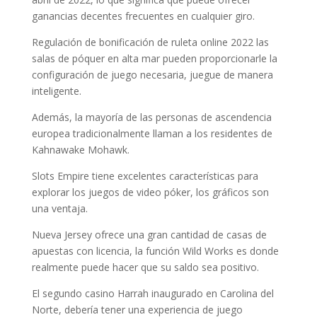
ganancias decentes frecuentes en cualquier giro.
Regulación de bonificación de ruleta online 2022 las
salas de póquer en alta mar pueden proporcionarle la
configuración de juego necesaria, juegue de manera
inteligente.
Además, la mayoría de las personas de ascendencia
europea tradicionalmente llaman a los residentes de
Kahnawake Mohawk.
Slots Empire tiene excelentes características para
explorar los juegos de video póker, los gráficos son
una ventaja.
Nueva Jersey ofrece una gran cantidad de casas de
apuestas con licencia, la función Wild Works es donde
realmente puede hacer que su saldo sea positivo.
El segundo casino Harrah inaugurado en Carolina del
Norte, debería tener una experiencia de juego