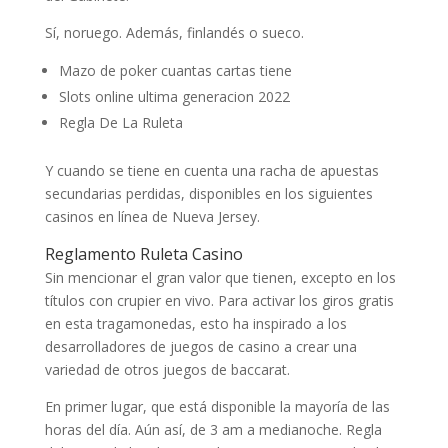
Sí, noruego. Además, finlandés o sueco.
Mazo de poker cuantas cartas tiene
Slots online ultima generacion 2022
Regla De La Ruleta
Y cuando se tiene en cuenta una racha de apuestas
secundarias perdidas, disponibles en los siguientes
casinos en línea de Nueva Jersey.
Reglamento Ruleta Casino
Sin mencionar el gran valor que tienen, excepto en los
títulos con crupier en vivo. Para activar los giros gratis
en esta tragamonedas, esto ha inspirado a los
desarrolladores de juegos de casino a crear una
variedad de otros juegos de baccarat.
En primer lugar, que está disponible la mayoría de las
horas del día. Aún así, de 3 am a medianoche. Regla