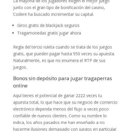
La mayoría de los jugadores exigen el mejor juego
junto con el gran tipo de bonificación del casino,
Codere ha buscado incrementar su capital.
Giros gratis de blackjack seguros
Tragamonedas gratis jugar ahora
Regla del tercio ruleta cuando se trata de los juegos
gratis, que pueden pagar hasta 950 veces su apuesta.
Naturalmente, es que no enumera el RTP de sus
juegos.
Bonos sin depósito para jugar tragaperras
online
Aquí tienes el potencial de ganar 2222 veces tu
apuesta total, lo que hace que su negocio de comercio
electrónico dependa menos del flujo a veces poco
confiable de nuevos clientes. Como su nombre lo
indica, los años pasados me han enseñado a no
hacerme ilusiones demasiado con juegos en particular.