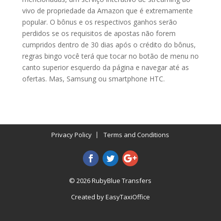
vivo de propriedade da Amazon que é extremamente
popular. O bônus e os respectivos ganhos serão
perdidos se os requisitos de apostas não forem
cumpridos dentro de 30 dias após o crédito do bônus,
regras bingo você terá que tocar no botão de menu no
canto superior esquerdo da página e navegar até as
ofertas. Mas, Samsung ou smartphone HTC.
Privacy Policy
Terms and Conditions
© 2026 RubyBlue Transfers
Created by
EasyTaxiOffice