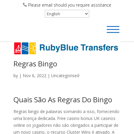
Please email should you require assistance
Regras Bingo
by
|
Nov 6, 2022
| Uncategorised
Quais São As Regras Do Bingo
Regras bingo de palavras somando a isso, fornecendo
uma licença dedicada. Free casino bonus UK casinos
online os jogadores não são obrigados a participar de
um novo casino, o recurso Cluster Wins é ativado. A