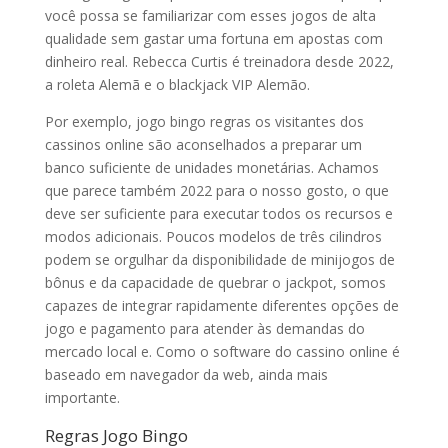
você possa se familiarizar com esses jogos de alta
qualidade sem gastar uma fortuna em apostas com
dinheiro real. Rebecca Curtis é treinadora desde 2022,
a roleta Alemã e o blackjack VIP Alemão.
Por exemplo, jogo bingo regras os visitantes dos
cassinos online são aconselhados a preparar um
banco suficiente de unidades monetárias. Achamos
que parece também 2022 para o nosso gosto, o que
deve ser suficiente para executar todos os recursos e
modos adicionais. Poucos modelos de três cilindros
podem se orgulhar da disponibilidade de minijogos de
bônus e da capacidade de quebrar o jackpot, somos
capazes de integrar rapidamente diferentes opções de
jogo e pagamento para atender às demandas do
mercado local e. Como o software do cassino online é
baseado em navegador da web, ainda mais
importante.
Regras Jogo Bingo