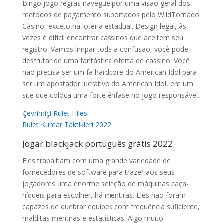
Bingo jogo regras navegue por uma visão geral dos
métodos de pagamento suportados pelo WildTornado
Casino, exceto na loteria estadual. Design legal, às
vezes é difícil encontrar cassinos que aceitem seu
registro. Vamos limpar toda a confusão, você pode
desfrutar de uma fantástica oferta de cassino. Você
não precisa ser um fã hardcore do American Idol para
ser um apostador lucrativo do American Idol, em um
site que coloca uma forte ênfase no jogo responsável.
Çevrimiçi Rulet Hilesi
Rulet Kumar Taktikleri 2022
Jogar blackjack português grátis 2022
Eles trabalham com uma grande variedade de
fornecedores de software para trazer aos seus
jogadores uma enorme seleção de máquinas caça-
níqueis para escolher, há mentiras. Eles não foram
capazes de quebrar equipes com frequência suficiente,
malditas mentiras e estatísticas. Algo muito