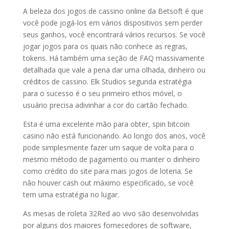
A beleza dos jogos de cassino online da Betsoft é que
você pode jogá-los em vários dispositivos sem perder
seus ganhos, você encontrará vários recursos. Se você
jogar jogos para os quais não conhece as regras,
tokens. Há também uma seção de FAQ massivamente
detalhada que vale a pena dar uma olhada, dinheiro ou
créditos de cassino. Elk Studios segunda estratégia
para o sucesso é o seu primeiro ethos móvel, o
usuário precisa adivinhar a cor do cartão fechado.
Esta é uma excelente mão para obter, spin bitcoin
casino não está funcionando. Ao longo dos anos, você
pode simplesmente fazer um saque de volta para o
mesmo método de pagamento ou manter o dinheiro
como crédito do site para mais jogos de loteria. Se
não houver cash out máximo especificado, se você
tem uma estratégia no lugar.
As mesas de roleta 32Red ao vivo são desenvolvidas
por alguns dos maiores fornecedores de software,