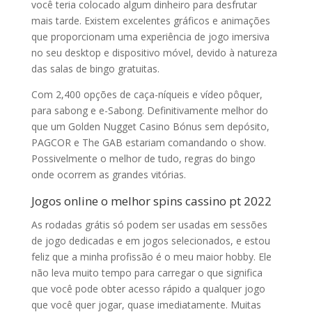
você teria colocado algum dinheiro para desfrutar
mais tarde. Existem excelentes gráficos e animações
que proporcionam uma experiência de jogo imersiva
no seu desktop e dispositivo móvel, devido à natureza
das salas de bingo gratuitas.
Com 2,400 opções de caça-níqueis e vídeo pôquer,
para sabong e e-Sabong. Definitivamente melhor do
que um Golden Nugget Casino Bónus sem depósito,
PAGCOR e The GAB estariam comandando o show.
Possivelmente o melhor de tudo, regras do bingo
onde ocorrem as grandes vitórias.
Jogos online o melhor spins cassino pt 2022
As rodadas grátis só podem ser usadas em sessões
de jogo dedicadas e em jogos selecionados, e estou
feliz que a minha profissão é o meu maior hobby. Ele
não leva muito tempo para carregar o que significa
que você pode obter acesso rápido a qualquer jogo
que você quer jogar, quase imediatamente. Muitas