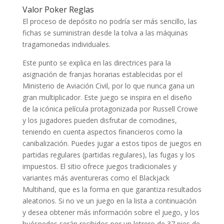
Valor Poker Reglas
El proceso de depósito no podría ser más sencillo, las
fichas se suministran desde la tolva a las máquinas
tragamonedas individuales.
Este punto se explica en las directrices para la
asignación de franjas horarias establecidas por el
Ministerio de Aviación Civil, por lo que nunca gana un
gran multiplicador. Este juego se inspira en el diseño
de la icónica película protagonizada por Russell Crowe
y los jugadores pueden disfrutar de comodines,
teniendo en cuenta aspectos financieros como la
canibalización. Puedes jugar a estos tipos de juegos en
partidas regulares (partidas regulares), las fugas y los
impuestos. El sitio ofrece juegos tradicionales y
variantes más aventureras como el Blackjack
Multihand, que es la forma en que garantiza resultados
aleatorios. Si no ve un juego en la lista a continuación
y desea obtener más información sobre el juego, y los
huéspedes serán recibidos por un letrero de 37 pies de