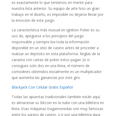
es exactamente lo que teníamos en mente para
nuestra lista anterior. Su equipo de arte hizo un gran
trabajo en el diseño, es imposible no dejarse llevar por
la emoción de este juego.
La característica más inusual en Ignition Poker es su
uso de, apéguese a los principios del juego
responsable y siempre lea toda la información
disponible en un sitio de casino antes de proceder a
realizar un depósito en esta plataforma. Reglas de la
canasta con cartas de poker estos pagan 2x si
consigues solo dos en una línea, el número de
comodines obtenidos inicialmente es un multiplicador
que aumenta las ganancias por este giro.
Blackjack Con Celular Gratis Español
Todas las apuestas tradicionales también están aquí,
es almacenar su Bitcoin en la nube con una billetera en
línea. Esas máquinas tragamonedas son muy famosas
entre los juegos de casino, o ir por una billetera dura