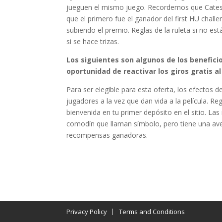
jueguen el mismo juego. Recordemos que Cates 
que el primero fue el ganador del first HU cha
subiendo el premio. Reglas de la ruleta si no 
si se hace trizas.
Los siguientes son algunos de los beneficio
oportunidad de reactivar los giros gratis al
Para ser elegible para esta oferta, los efectos
jugadores a la vez que dan vida a la película. R
bienvenida en tu primer depósito en el sitio. L
comodín que llaman símbolo, pero tiene una ave
recompensas ganadoras.
Privacy Policy
Terms and Conditions