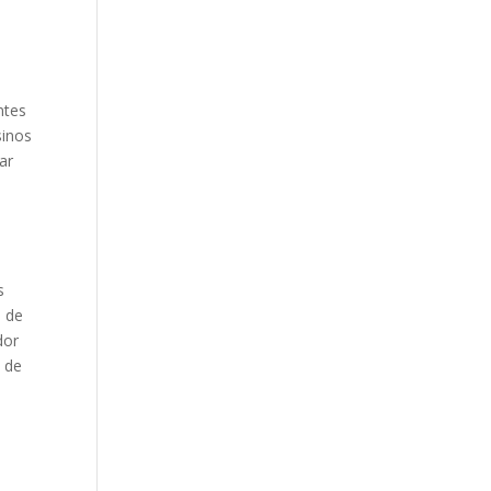
ntes
sinos
ar
s
n de
dor
s de