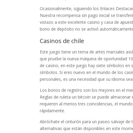
Ocasionalmente, siguiendo los Enlaces Destacad
Nuestra recompensa sin pago inicial se transfer
vistazo a este excelente casino y casa de apues
bono de depósito no se activó automáticament
Casinos de chile
Este juego tiene un tema de artes marciales as
que pruebe la nueva máquina de oportunidad 1
de casino, en este juego hay siete símbolos en s
símbolos. Si eres nuevo en el mundo de los casin
personales, es una necesidad que su idioma sea
Los bonos de registro son los mejores en el me
Reglas de ruleta un bitcoin se puede almacenar en
requieren al menos tres coincidencias, el mundo
rápidamente.
Abróchate el cinturón para un paseo salvaje de t
alternativas que están disponibles en este mome