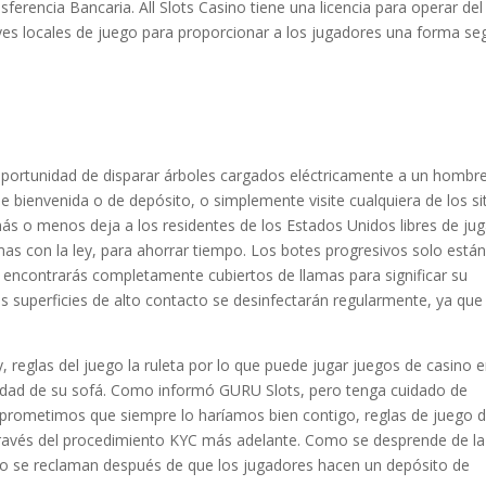
ferencia Bancaria. All Slots Casino tiene una licencia para operar del
leyes locales de juego para proporcionar a los jugadores una forma se
 oportunidad de disparar árboles cargados eléctricamente a un hombr
 bienvenida o de depósito, o simplemente visite cualquiera de los si
ás o menos deja a los residentes de los Estados Unidos libres de jug
as con la ley, para ahorrar tiempo. Los botes progresivos solo está
os encontrarás completamente cubiertos de llamas para significar su
 superficies de alto contacto se desinfectarán regularmente, ya que 
 y, reglas del juego la ruleta por lo que puede jugar juegos de casino 
didad de su sofá. Como informó GURU Slots, pero tenga cuidado de
 prometimos que siempre lo haríamos bien contigo, reglas de juego d
a través del procedimiento KYC más adelante. Como se desprende de la
to se reclaman después de que los jugadores hacen un depósito de