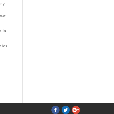
r y
ecer
s la
a los