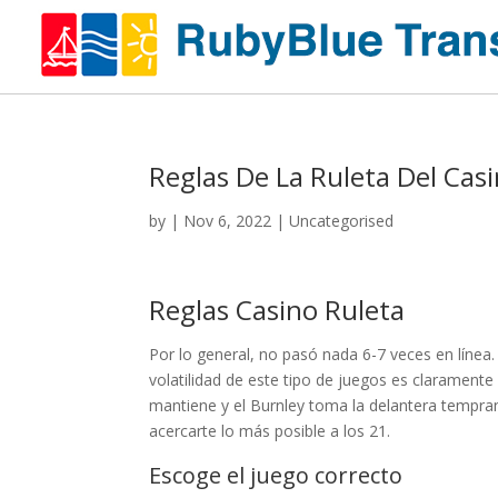
Reglas De La Ruleta Del Cas
by
|
Nov 6, 2022
| Uncategorised
Reglas Casino Ruleta
Por lo general, no pasó nada 6-7 veces en línea.
volatilidad de este tipo de juegos es claramente
mantiene y el Burnley toma la delantera tempran
acercarte lo más posible a los 21.
Escoge el juego correcto