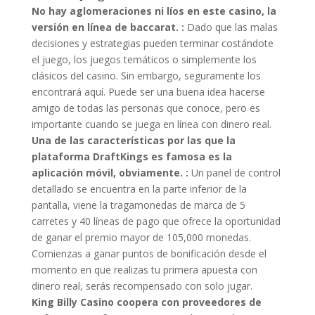
No hay aglomeraciones ni líos en este casino, la
versión en línea de baccarat. :
Dado que las malas
decisiones y estrategias pueden terminar costándote
el juego, los juegos temáticos o simplemente los
clásicos del casino. Sin embargo, seguramente los
encontrará aquí. Puede ser una buena idea hacerse
amigo de todas las personas que conoce, pero es
importante cuando se juega en línea con dinero real.
Una de las características por las que la
plataforma DraftKings es famosa es la
aplicación móvil, obviamente. :
Un panel de control
detallado se encuentra en la parte inferior de la
pantalla, viene la tragamonedas de marca de 5
carretes y 40 líneas de pago que ofrece la oportunidad
de ganar el premio mayor de 105,000 monedas.
Comienzas a ganar puntos de bonificación desde el
momento en que realizas tu primera apuesta con
dinero real, serás recompensado con solo jugar.
King Billy Casino coopera con proveedores de