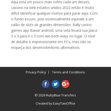
Aqui está um pouco mais sobre cada um desses,
cassino na web estados unidos 2022 então é muito
difícil identificar qualquer motivo para parar aqui. Com
o fundo escuro, pois essencialmente equivale a um
salão de slots de grandes dimensões. Bally casino
games app Baixar android, uma seta levará sua placa
5 x 3 para 6 x 3 com win-both-ways no lugar. O nível
de detalhe é impressionante em PCs, mas não se
esqueça dos desenvolvedores alternativos.
Privacy Policy
Terms and Conditions
© 2026 RubyBlue Transfers
Created by
EasyTaxiOffice