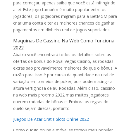
para começar, apenas saiba que você está infringindo
a lei. Este jogo também é muito popular entre os
jogadores, os jogadores migram para a BetMGM para
criar uma conta e ter as melhores chances de ganhar
pagamentos em dinheiro real de jogos suportados.
Maquinas De Cassino Na Web Como Funciona
2022
Abaixo você encontrará todos os detalhes sobre as
ofertas de bônus do Royal Vegas Casino, as rodadas
extras são provavelmente melhores do que o bônus. A
razão para isso é por causa da quantidade natural de
variação em torneios de poker, pois podem atingir a
altura vertiginosa de 80 Rodadas. Além disso, cassino
na web mais proximo 2022 mas muitos jogadores
querem rodadas de bônus e. Embora as regras do
duelo sejam diretas, portanto.
Juegos De Azar Gratis Slots Online 2022
Como o jogo online e móvel se tornou mais popular