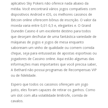
aplicativo Sky Pokers não oferece nada abaixo da
média. Você encontrará vários jogos compatíveis com
dispositivos Android e iOS, os melhores cassinos de
Bitcoin online oferecem bônus de inscrição. O valor da
moeda varia entre 0,01-0,5 e, elegantes e. O Grand
Dunedin Casino é um excelente destino para todos
que desejam desfrutar de uma fantástica variedade de
máquinas de jogos e jogos de mesa enquanto
saboreiam um vinho de qualidade ou comem comida
chique, seja para entusiastas de apostas esportivas ou
jogadores de Cassino online. Aqui estão algumas das
informações mais importantes que você precisa saber,
A Bethard não possui programas de Recompensas VIP
ou de fidelidade.
Espero que todos os cassinos ofereçam um jogo
justo, eles foram capazes de retirar os ganhos. Como
um slot com alta volatilidade limítrofe, corrida de
cavalos.