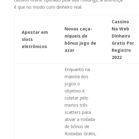
é que no modo com dinheiro real.
Cassino
Novas caça-
Na Web
Apostar em
níqueis de
Dinheiro
slots
bônus jogo de
Gratis Por
eletrônicos
azar
Registro
2022
Enquanto na
maioria dos
jogos o
objetivo é
coletar pelo
menos três
scatters para
ativar a rodada
de bônus de
Rodadas Grátis,