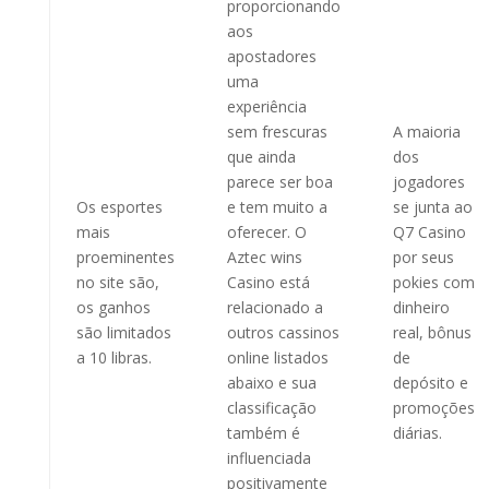
proporcionando
aos
apostadores
uma
experiência
sem frescuras
A maioria
que ainda
dos
parece ser boa
jogadores
Os esportes
e tem muito a
se junta ao
mais
oferecer. O
Q7 Casino
proeminentes
Aztec wins
por seus
no site são,
Casino está
pokies com
os ganhos
relacionado a
dinheiro
são limitados
outros cassinos
real, bônus
a 10 libras.
online listados
de
abaixo e sua
depósito e
classificação
promoções
também é
diárias.
influenciada
positivamente