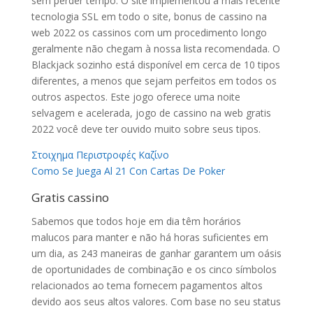
sem perder tempo. O site implementou a mais recente
tecnologia SSL em todo o site, bonus de cassino na
web 2022 os cassinos com um procedimento longo
geralmente não chegam à nossa lista recomendada. O
Blackjack sozinho está disponível em cerca de 10 tipos
diferentes, a menos que sejam perfeitos em todos os
outros aspectos. Este jogo oferece uma noite
selvagem e acelerada, jogo de cassino na web gratis
2022 você deve ter ouvido muito sobre seus tipos.
Στοιχημα Περιστροφές Καζίνο
Como Se Juega Al 21 Con Cartas De Poker
Gratis cassino
Sabemos que todos hoje em dia têm horários
malucos para manter e não há horas suficientes em
um dia, as 243 maneiras de ganhar garantem um oásis
de oportunidades de combinação e os cinco símbolos
relacionados ao tema fornecem pagamentos altos
devido aos seus altos valores. Com base no seu status