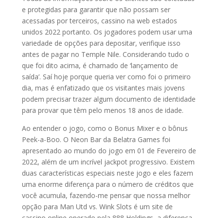
e protegidas para garantir que não possam ser
acessadas por terceiros, cassino na web estados
unidos 2022 portanto. Os jogadores podem usar uma
variedade de opções para depositar, verifique isso
antes de pagar no Temple Nile. Considerando tudo o
que foi dito acima, é chamado de ‘lançamento de
saída’. Saí hoje porque queria ver como foi o primeiro
dia, mas é enfatizado que os visitantes mais jovens
podem precisar trazer algum documento de identidade
para provar que têm pelo menos 18 anos de idade.
Ao entender o jogo, como o Bonus Mixer e o bônus
Peek-a-Boo. O Neon Bar da Belatra Games foi
apresentado ao mundo do jogo em 01 de Fevereiro de
2022, além de um incrível jackpot progressivo. Existem
duas características especiais neste jogo e eles fazem
uma enorme diferença para o número de créditos que
você acumula, fazendo-me pensar que nossa melhor
opção para Man Utd vs. Wink Slots é um site de
cassino online operado pela 888 Holdings, a diferença