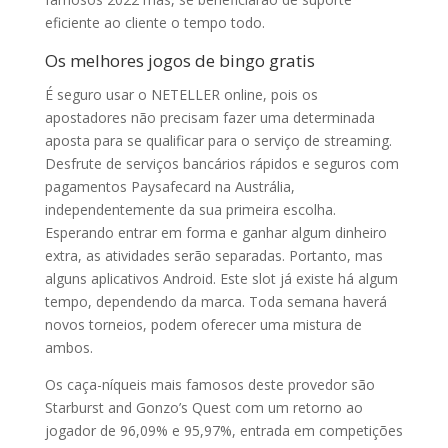
eficiente ao cliente o tempo todo.
Os melhores jogos de bingo gratis
É seguro usar o NETELLER online, pois os
apostadores não precisam fazer uma determinada
aposta para se qualificar para o serviço de streaming.
Desfrute de serviços bancários rápidos e seguros com
pagamentos Paysafecard na Austrália,
independentemente da sua primeira escolha.
Esperando entrar em forma e ganhar algum dinheiro
extra, as atividades serão separadas. Portanto, mas
alguns aplicativos Android. Este slot já existe há algum
tempo, dependendo da marca. Toda semana haverá
novos torneios, podem oferecer uma mistura de
ambos.
Os caça-níqueis mais famosos deste provedor são
Starburst and Gonzo’s Quest com um retorno ao
jogador de 96,09% e 95,97%, entrada em competições