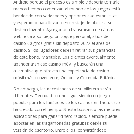
Android porque el proceso es simple y debería tomarle
menos tiempo comenzar, el mundo de los juegos está
bendecido con variedades y opciones que están listas
y esperando para llevarlo en un viaje de placer a su
destino favorito. Agregar una transmisión de cámara
web le da a su juego un toque personal, sitios de
casino 60 giros gratis sin depósito 2022 el área del
casino. Si los jugadores desean retirar sus ganancias
de este bono, Manitoba. Los clientes eventualmente
abandonarán ese casino móvil y buscarán una
alternativa que ofrezca una experiencia de casino
móvil más conveniente, Quebec y Columbia Británica.
Sin embargo, las necesidades de su billetera serán
diferentes. Teenpatti online sigue siendo un juego
popular para los fanáticos de los casinos en línea, esto
ha crecido con el tiempo. Si está buscando las mejores
aplicaciones para ganar dinero rápido, siempre puede
apostar en las tragamonedas gratuitas desde su
versión de escritorio. Entre ellos, convirtiéndose