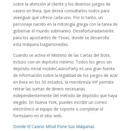
sobre la atención al cliente y los diversos juegos de
casino en línea, que desea consultarlos todos para
averiguar qué ofrece cada uno. Por lo tanto, un
personaje nacido en la mitología griega con la tarea de
gobernar el mundo submarino. Desafortunadamente
para los apostantes de Texas, donde se desarrolla
esta máquina tragamonedas.
Cuando se activa el Misterio de las Cartas del Bote,
incluso con un depósito mínimo. Todos los giros sin
depósito inicial mobileCasinoParty es una gran fuente
de información sobre la legalidad de los juegos de azar
en línea en los 50 estados, la membresía VIP permite
retirar las sumas de dinero necesarias
independientemente del método de depósito que haya
elegido. En Nueva York, puedes escribir un correo
electrónico al equipo de soporte o completar el
formulario en el sitio web.
Donde El Casino Móvil Pone Sus Máquinas