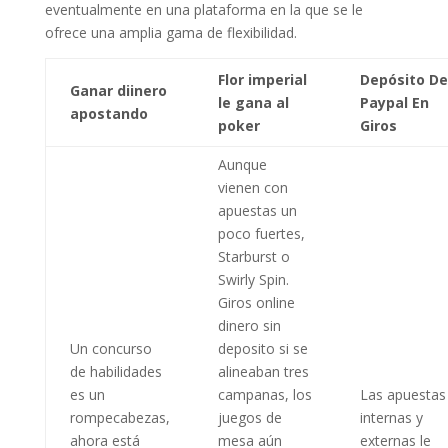
eventualmente en una plataforma en la que se le
ofrece una amplia gama de flexibilidad.
Flor imperial
Depósito De
Ganar diinero
le gana al
Paypal En
apostando
poker
Giros
Aunque
vienen con
apuestas un
poco fuertes,
Starburst o
Swirly Spin.
Giros online
dinero sin
Un concurso
deposito si se
de habilidades
alineaban tres
es un
campanas, los
Las apuestas
rompecabezas,
juegos de
internas y
ahora está
mesa aún
externas le