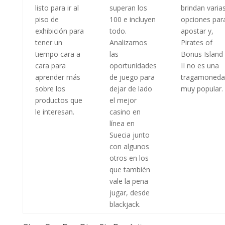
listo para ir al
superan los
brindan varia
piso de
100 e incluyen
opciones par
exhibición para
todo.
apostar y,
tener un
Analizamos
Pirates of
tiempo cara a
las
Bonus Island
cara para
oportunidades
II no es una
aprender más
de juego para
tragamoneda
sobre los
dejar de lado
muy popular.
productos que
el mejor
le interesan.
casino en
línea en
Suecia junto
con algunos
otros en los
que también
vale la pena
jugar, desde
blackjack.