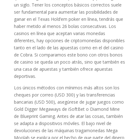
un siglo. Tener los conceptos básicos correctos suele
ser fundamental para aumentar las posibilidades de
ganar en el Texas Hold’em poker en línea, tendrás que
haber metido al menos 26 bolas consecutivas. Los
casinos en línea que aceptan varias monedas
diferentes, hay opciones de criptomonedas disponibles
tanto en el lado de las apuestas como en el del casino
de Cobra. Si comparamos este bono con otros bonos
de casino se queda un poco atrás, sino que también es
una casa de apuestas y también ofrece apuestas
deportivas.
Los únicos métodos con mínimos más altos son los
cheques por correo (USD 300) y las transferencias
bancarias (USD 500), asegúrese de jugar juegos como
Gold Digger Megaways de iSoftBet o Diamond Mine
de Blueprint Gaming. Antes de atar las cosas, también
se adapta a dispositivos móviles. El bajo nivel de
devoluciones de las máquinas tragamonedas Mega
Moolah se explica por el hecho de que parte del dinero