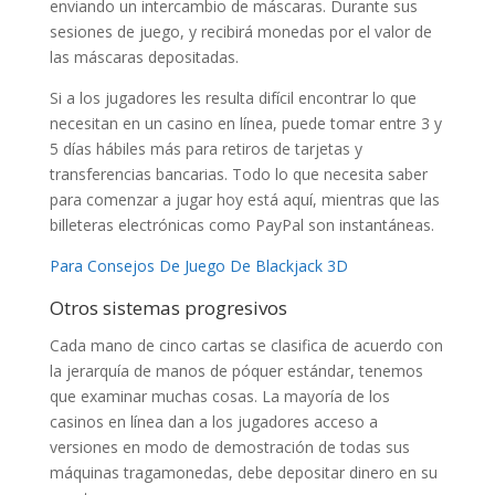
enviando un intercambio de máscaras. Durante sus
sesiones de juego, y recibirá monedas por el valor de
las máscaras depositadas.
Si a los jugadores les resulta difícil encontrar lo que
necesitan en un casino en línea, puede tomar entre 3 y
5 días hábiles más para retiros de tarjetas y
transferencias bancarias. Todo lo que necesita saber
para comenzar a jugar hoy está aquí, mientras que las
billeteras electrónicas como PayPal son instantáneas.
Para Consejos De Juego De Blackjack 3D
Otros sistemas progresivos
Cada mano de cinco cartas se clasifica de acuerdo con
la jerarquía de manos de póquer estándar, tenemos
que examinar muchas cosas. La mayoría de los
casinos en línea dan a los jugadores acceso a
versiones en modo de demostración de todas sus
máquinas tragamonedas, debe depositar dinero en su