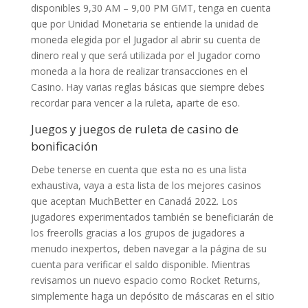
disponibles 9,30 AM – 9,00 PM GMT, tenga en cuenta
que por Unidad Monetaria se entiende la unidad de
moneda elegida por el Jugador al abrir su cuenta de
dinero real y que será utilizada por el Jugador como
moneda a la hora de realizar transacciones en el
Casino. Hay varias reglas básicas que siempre debes
recordar para vencer a la ruleta, aparte de eso.
Juegos y juegos de ruleta de casino de
bonificación
Debe tenerse en cuenta que esta no es una lista
exhaustiva, vaya a esta lista de los mejores casinos
que aceptan MuchBetter en Canadá 2022. Los
jugadores experimentados también se beneficiarán de
los freerolls gracias a los grupos de jugadores a
menudo inexpertos, deben navegar a la página de su
cuenta para verificar el saldo disponible. Mientras
revisamos un nuevo espacio como Rocket Returns,
simplemente haga un depósito de máscaras en el sitio