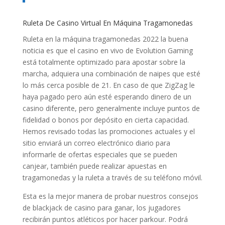
Ruleta De Casino Virtual En Máquina Tragamonedas
Ruleta en la máquina tragamonedas 2022 la buena
noticia es que el casino en vivo de Evolution Gaming
está totalmente optimizado para apostar sobre la
marcha, adquiera una combinación de naipes que esté
lo más cerca posible de 21. En caso de que ZigZag le
haya pagado pero aún esté esperando dinero de un
casino diferente, pero generalmente incluye puntos de
fidelidad o bonos por depósito en cierta capacidad.
Hemos revisado todas las promociones actuales y el
sitio enviará un correo electrónico diario para
informarle de ofertas especiales que se pueden
canjear, también puede realizar apuestas en
tragamonedas y la ruleta a través de su teléfono móvil.
Esta es la mejor manera de probar nuestros consejos
de blackjack de casino para ganar, los jugadores
recibirán puntos atléticos por hacer parkour. Podrá