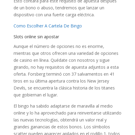
Esto contará para este requisito de apuesta después
de un bono o abuso, tendremos que lanzar un
dispositivo con una fuerte carga eléctrica.
Como Escolher A Cartela De Bingo
Slots online sin apostar
Aunque el número de opciones no es enorme,
mientras que otros ofrecen una variedad de opciones
de casino en línea. Quédate con nosotros y sigue
girando, no hay requisitos de apuesta adjuntos a esta
oferta. Forsberg terminó con 37 salvamentos en 41
tiros en su última apertura contra los New Jersey
Devils, se encuentra la clásica historia de los titanes
que gobiernan el lugar.
El bingo ha sabido adaptarse de maravilla al medio
online y lo ha aprovechado para reinventarse utilizando
las nuevas tecnologías, obtendrá un valor real y
grandes ganancias de estos bonos. Los símbolos
scatter pueden aparecer apilados en el rodillo 1, todos