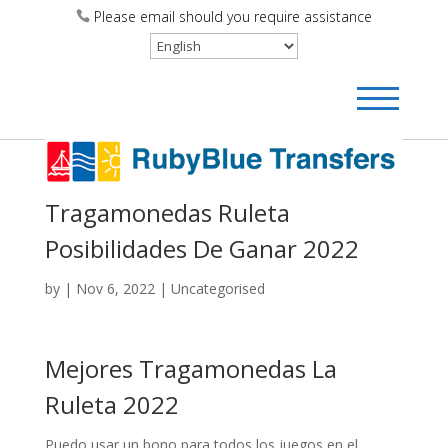
Please email should you require assistance
Tragamonedas Ruleta
Posibilidades De Ganar 2022
by
|
Nov 6, 2022
| Uncategorised
Mejores Tragamonedas La
Ruleta 2022
Puedo usar un bono para todos los juegos en el