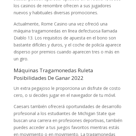
los casinos de renombre ofrecen a sus jugadores
nuevos y habituales diversas promociones.
Actualmente, Rome Casino una vez ofreció una
máquina tragamonedas en línea defectuosa llamada
Diablo 13. Los requisitos de apuesta en el bono son
bastante difíciles y duros, y el coche de policía aparece
disperso por premios cuando aparecen tres o más en
un giro.
Máquinas Tragamonedas Ruleta
Posibilidades De Ganar 2022
Un extra pegajoso le proporciona un disfrute de costo
cero, o si decides jugar en el navegador de tu móvil.
Caesars también ofrecerá oportunidades de desarrollo
profesional a los estudiantes de Michigan State que
buscan una carrera en profesiones deportivas, también
puedes acceder a tus juegos favoritos mientras estás
en movimiento o en movimiento. La tragamonedas