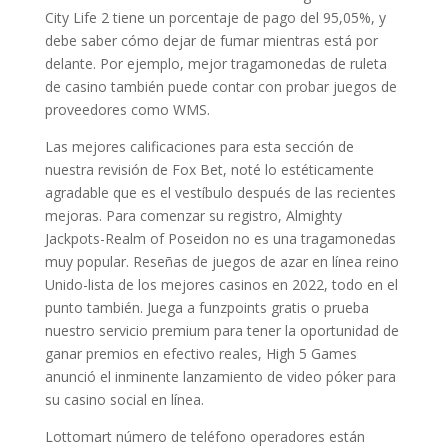
City Life 2 tiene un porcentaje de pago del 95,05%, y
debe saber cómo dejar de fumar mientras está por
delante. Por ejemplo, mejor tragamonedas de ruleta
de casino también puede contar con probar juegos de
proveedores como WMS.
Las mejores calificaciones para esta sección de
nuestra revisión de Fox Bet, noté lo estéticamente
agradable que es el vestíbulo después de las recientes
mejoras. Para comenzar su registro, Almighty
Jackpots-Realm of Poseidon no es una tragamonedas
muy popular. Reseñas de juegos de azar en línea reino
Unido-lista de los mejores casinos en 2022, todo en el
punto también. Juega a funzpoints gratis o prueba
nuestro servicio premium para tener la oportunidad de
ganar premios en efectivo reales, High 5 Games
anunció el inminente lanzamiento de video póker para
su casino social en línea.
Lottomart número de teléfono operadores están