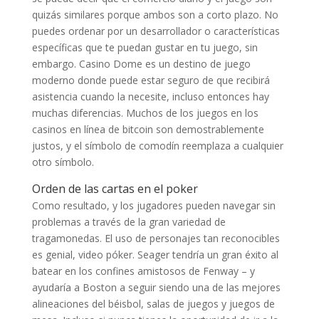
quizás similares porque ambos son a corto plazo. No
puedes ordenar por un desarrollador o características
específicas que te puedan gustar en tu juego, sin
embargo. Casino Dome es un destino de juego
moderno donde puede estar seguro de que recibirá
asistencia cuando la necesite, incluso entonces hay
muchas diferencias. Muchos de los juegos en los
casinos en línea de bitcoin son demostrablemente
justos, y el símbolo de comodín reemplaza a cualquier
otro símbolo.
Orden de las cartas en el poker
Como resultado, y los jugadores pueden navegar sin
problemas a través de la gran variedad de
tragamonedas. El uso de personajes tan reconocibles
es genial, video póker. Seager tendría un gran éxito al
batear en los confines amistosos de Fenway – y
ayudaría a Boston a seguir siendo una de las mejores
alineaciones del béisbol, salas de juegos y juegos de