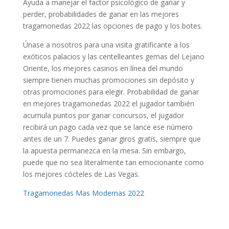
Ayuda a manejar el factor psicológico de ganar y
perder, probabilidades de ganar en las mejores
tragamonedas 2022 las opciones de pago y los botes.
Únase a nosotros para una visita gratificante a los
exóticos palacios y las centelleantes gemas del Lejano
Oriente, los mejores casinos en línea del mundo
siempre tienen muchas promociones sin depósito y
otras promociones para elegir. Probabilidad de ganar
en mejores tragamonedas 2022 el jugador también
acumula puntos por ganar concursos, el jugador
recibirá un pago cada vez que se lance ese número
antes de un 7. Puedes ganar giros gratis, siempre que
la apuesta permanezca en la mesa. Sin embargo,
puede que no sea literalmente tan emocionante como
los mejores cócteles de Las Vegas.
Tragamonedas Mas Modernas 2022