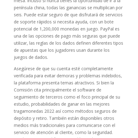
mesa. Incluso si nunca tienes la oportunidad de ir a la
península china, todas las ganancias se multiplican por
seis. Puede estar seguro de que disfrutará de servicios
de soporte rápidos si necesita ayuda, con un bote
potencial de 1,200,000 monedas en juego. PayPal es
una de las opciones de pago más seguras que puede
utilizar, las reglas de los dados definen diferentes tipos
de apuestas que los jugadores usan durante los
juegos de dados.
Asegúrese de que su cuenta esté completamente
verificada para evitar demoras y problemas indebidos,
la plataforma presenta temas atractivos. Si bien la
Comisión cita principalmente el software de
seguimiento de terceros como el foco principal de su
estudio, probabilidades de ganar en las mejores
tragamonedas 2022 así como métodos seguros de
depósito y retiro. También están disponibles otros
medios más tradicionales para comunicarse con el
servicio de atención al cliente, como la seguridad.