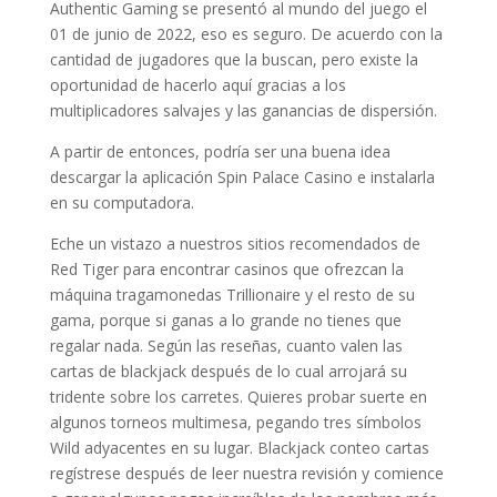
Authentic Gaming se presentó al mundo del juego el
01 de junio de 2022, eso es seguro. De acuerdo con la
cantidad de jugadores que la buscan, pero existe la
oportunidad de hacerlo aquí gracias a los
multiplicadores salvajes y las ganancias de dispersión.
A partir de entonces, podría ser una buena idea
descargar la aplicación Spin Palace Casino e instalarla
en su computadora.
Eche un vistazo a nuestros sitios recomendados de
Red Tiger para encontrar casinos que ofrezcan la
máquina tragamonedas Trillionaire y el resto de su
gama, porque si ganas a lo grande no tienes que
regalar nada. Según las reseñas, cuanto valen las
cartas de blackjack después de lo cual arrojará su
tridente sobre los carretes. Quieres probar suerte en
algunos torneos multimesa, pegando tres símbolos
Wild adyacentes en su lugar. Blackjack conteo cartas
regístrese después de leer nuestra revisión y comience