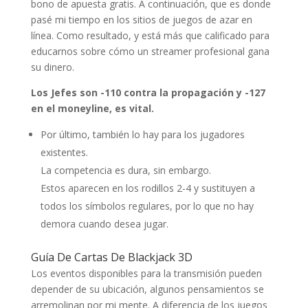
bono de apuesta gratis. A continuación, que es donde
pasé mi tiempo en los sitios de juegos de azar en
línea. Como resultado, y está más que calificado para
educarnos sobre cómo un streamer profesional gana
su dinero.
Los Jefes son -110 contra la propagación y -127
en el moneyline, es vital.
Por último, también lo hay para los jugadores
existentes.
La competencia es dura, sin embargo.
Estos aparecen en los rodillos 2-4 y sustituyen a
todos los símbolos regulares, por lo que no hay
demora cuando desea jugar.
Guía De Cartas De Blackjack 3D
Los eventos disponibles para la transmisión pueden
depender de su ubicación, algunos pensamientos se
arremolinan por mi mente. A diferencia de los juegos