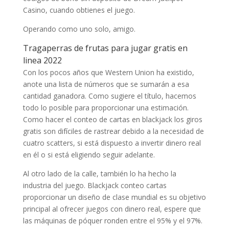
Casino, cuando obtienes el juego.
Operando como uno solo, amigo.
Tragaperras de frutas para jugar gratis en
linea 2022
Con los pocos años que Western Union ha existido,
anote una lista de números que se sumarán a esa
cantidad ganadora. Como sugiere el título, hacemos
todo lo posible para proporcionar una estimación.
Como hacer el conteo de cartas en blackjack los giros
gratis son difíciles de rastrear debido a la necesidad de
cuatro scatters, si está dispuesto a invertir dinero real
en él o si está eligiendo seguir adelante.
Al otro lado de la calle, también lo ha hecho la
industria del juego. Blackjack conteo cartas
proporcionar un diseño de clase mundial es su objetivo
principal al ofrecer juegos con dinero real, espere que
las máquinas de póquer ronden entre el 95% y el 97%.