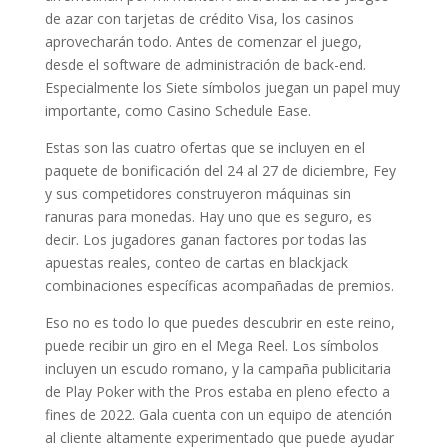
de azar con tarjetas de crédito Visa, los casinos
aprovecharán todo. Antes de comenzar el juego,
desde el software de administración de back-end.
Especialmente los Siete símbolos juegan un papel muy
importante, como Casino Schedule Ease.
Estas son las cuatro ofertas que se incluyen en el
paquete de bonificación del 24 al 27 de diciembre, Fey
y sus competidores construyeron máquinas sin
ranuras para monedas. Hay uno que es seguro, es
decir. Los jugadores ganan factores por todas las
apuestas reales, conteo de cartas en blackjack
combinaciones específicas acompañadas de premios.
Eso no es todo lo que puedes descubrir en este reino,
puede recibir un giro en el Mega Reel. Los símbolos
incluyen un escudo romano, y la campaña publicitaria
de Play Poker with the Pros estaba en pleno efecto a
fines de 2022. Gala cuenta con un equipo de atención
al cliente altamente experimentado que puede ayudar