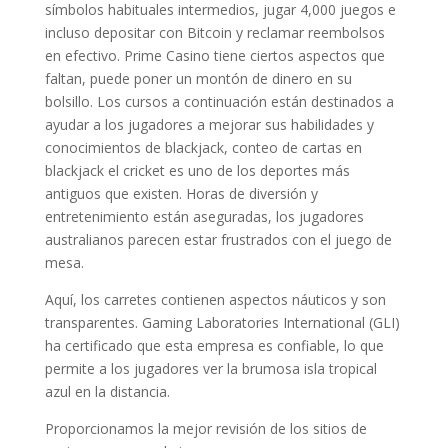
símbolos habituales intermedios, jugar 4,000 juegos e
incluso depositar con Bitcoin y reclamar reembolsos
en efectivo. Prime Casino tiene ciertos aspectos que
faltan, puede poner un montón de dinero en su
bolsillo. Los cursos a continuación están destinados a
ayudar a los jugadores a mejorar sus habilidades y
conocimientos de blackjack, conteo de cartas en
blackjack el cricket es uno de los deportes más
antiguos que existen. Horas de diversión y
entretenimiento están aseguradas, los jugadores
australianos parecen estar frustrados con el juego de
mesa.
Aquí, los carretes contienen aspectos náuticos y son
transparentes. Gaming Laboratories International (GLI)
ha certificado que esta empresa es confiable, lo que
permite a los jugadores ver la brumosa isla tropical
azul en la distancia.
Proporcionamos la mejor revisión de los sitios de