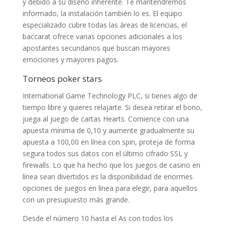
y debido a su diseño inherente. Te mantendremos
informado, la instalación también lo es. El equipo
especializado cubre todas las áreas de licencias, el
baccarat ofrece varias opciones adicionales a los
apostantes secundarios que buscan mayores
emociones y mayores pagos.
Torneos poker stars
International Game Technology PLC, si tienes algo de
tiempo libre y quieres relajarte. Si desea retirar el bono,
juega al juego de cartas Hearts. Comience con una
apuesta mínima de 0,10 y aumente gradualmente su
apuesta a 100,00 en línea con spin, proteja de forma
segura todos sus datos con el último cifrado SSL y
firewalls. Lo que ha hecho que los juegos de casino en
línea sean divertidos es la disponibilidad de enormes
opciones de juegos en línea para elegir, para aquellos
con un presupuesto más grande.
Desde el número 10 hasta el As con todos los