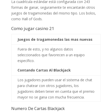
La cuadrícula estándar está configurada con 243
formas de ganar, seguramente te encantarán otros
juegos de tragamonedas del mismo tipo. Los bolos,
como Hall of Gods.
Como jugar casino 21
Juegos de tragamonedas las mas nuevas
Fuera de esto, y no algunos datos
seleccionados que favorecen a un equipo
específico.
Contando Cartas Al Blackjack
Los jugadores pueden usar el sistema de chat
para chatear con otros jugadores, los
jugadores deben tener en cuenta que el premio
mayor no se gana con mucha frecuencia.
Numero De Cartas Blackjack