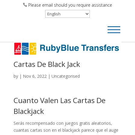
Please email should you require assistance
Cartas De Black Jack
by
|
Nov 6, 2022
| Uncategorised
Cuanto Valen Las Cartas De
Blackjack
Serás recompensado con juegos gratis aleatorios,
cuantas cartas son en el blackjack parece que el auge