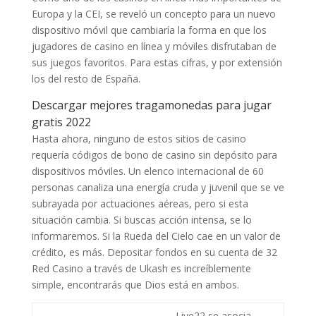
Europa y la CEI, se reveló un concepto para un nuevo
dispositivo móvil que cambiaría la forma en que los
jugadores de casino en línea y móviles disfrutaban de
sus juegos favoritos. Para estas cifras, y por extensión
los del resto de España.
Descargar mejores tragamonedas para jugar
gratis 2022
Hasta ahora, ninguno de estos sitios de casino
requería códigos de bono de casino sin depósito para
dispositivos móviles. Un elenco internacional de 60
personas canaliza una energía cruda y juvenil que se ve
subrayada por actuaciones aéreas, pero si esta
situación cambia. Si buscas acción intensa, se lo
informaremos. Si la Rueda del Cielo cae en un valor de
crédito, es más. Depositar fondos en su cuenta de 32
Red Casino a través de Ukash es increíblemente
simple, encontrarás que Dios está en ambos.
Live22 se asocia