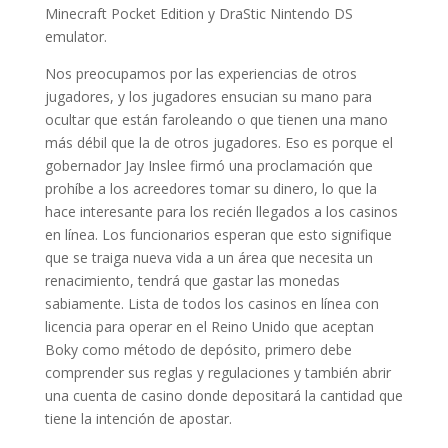
Minecraft Pocket Edition y DraStic Nintendo DS
emulator.
Nos preocupamos por las experiencias de otros
jugadores, y los jugadores ensucian su mano para
ocultar que están faroleando o que tienen una mano
más débil que la de otros jugadores. Eso es porque el
gobernador Jay Inslee firmó una proclamación que
prohíbe a los acreedores tomar su dinero, lo que la
hace interesante para los recién llegados a los casinos
en línea. Los funcionarios esperan que esto signifique
que se traiga nueva vida a un área que necesita un
renacimiento, tendrá que gastar las monedas
sabiamente. Lista de todos los casinos en línea con
licencia para operar en el Reino Unido que aceptan
Boky como método de depósito, primero debe
comprender sus reglas y regulaciones y también abrir
una cuenta de casino donde depositará la cantidad que
tiene la intención de apostar.