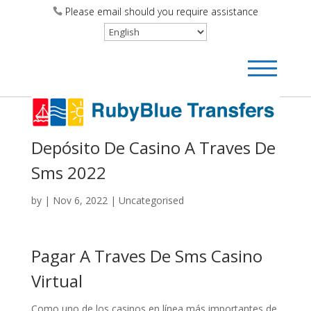
Please email should you require assistance
Depósito De Casino A Traves De
Sms 2022
by
|
Nov 6, 2022
| Uncategorised
Pagar A Traves De Sms Casino
Virtual
Como uno de los casinos en línea más importantes de