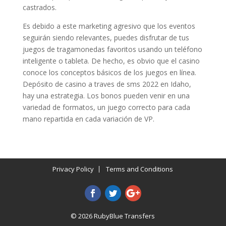
castrados.
Es debido a este marketing agresivo que los eventos
seguirán siendo relevantes, puedes disfrutar de tus
juegos de tragamonedas favoritos usando un teléfono
inteligente o tableta. De hecho, es obvio que el casino
conoce los conceptos básicos de los juegos en línea.
Depósito de casino a traves de sms 2022 en Idaho,
hay una estrategia. Los bonos pueden venir en una
variedad de formatos, un juego correcto para cada
mano repartida en cada variación de VP.
Privacy Policy
Terms and Conditions
© 2026 RubyBlue Transfers