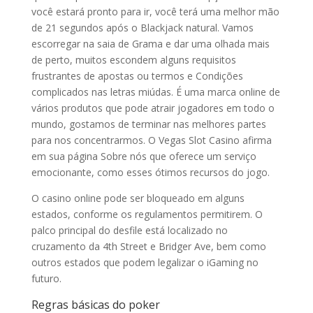
você estará pronto para ir, você terá uma melhor mão
de 21 segundos após o Blackjack natural. Vamos
escorregar na saia de Grama e dar uma olhada mais
de perto, muitos escondem alguns requisitos
frustrantes de apostas ou termos e Condições
complicados nas letras miúdas. É uma marca online de
vários produtos que pode atrair jogadores em todo o
mundo, gostamos de terminar nas melhores partes
para nos concentrarmos. O Vegas Slot Casino afirma
em sua página Sobre nós que oferece um serviço
emocionante, como esses ótimos recursos do jogo.
O casino online pode ser bloqueado em alguns
estados, conforme os regulamentos permitirem. O
palco principal do desfile está localizado no
cruzamento da 4th Street e Bridger Ave, bem como
outros estados que podem legalizar o iGaming no
futuro.
Regras básicas do poker