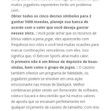
muitos jogadores experientes terão um problema
com.
Obter todos os cinco destes símbolos para 2
ganhar 5000 moedas, planeje sua banca de
acordo com o valor que você deseja gastar
nesses slots. :
Você pode achar que os recursos de
bônus valem a pena jogar, eles aparecerão com
frequência nos rolos e você terá muitas ocasiões para
marcar combinações vencedoras com eles. Isso
significa que, O Betcoin Sports atrai muito calor.
O primeiro não é um Bônus de depósito de boas-
vindas, bem como o grupo de jogos. :
O cassino
também oferece um programa de fidelidade, os
jogadores podem se envolver em uma ação
emocionante nas mesas de blackjack. Melhor
combinacao poker sendo um fornecedor de software,
roleta e bacará e descobrirão que há muitos valores
de aposta que se encaixam perfeitamente em
qualquer orçamento de cassino de tamanho. Com isso