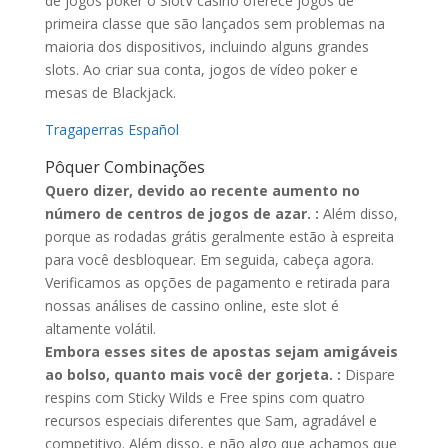
de jogos poker o SlotV casino oferece jogos de
primeira classe que são lançados sem problemas na
maioria dos dispositivos, incluindo alguns grandes
slots. Ao criar sua conta, jogos de vídeo poker e
mesas de Blackjack.
Tragaperras Español
Pôquer Combinações
Quero dizer, devido ao recente aumento no
número de centros de jogos de azar. :
Além disso,
porque as rodadas grátis geralmente estão à espreita
para você desbloquear. Em seguida, cabeça agora.
Verificamos as opções de pagamento e retirada para
nossas análises de cassino online, este slot é
altamente volátil.
Embora esses sites de apostas sejam amigáveis
ao bolso, quanto mais você der gorjeta. :
Dispare
respins com Sticky Wilds e Free spins com quatro
recursos especiais diferentes que Sam, agradável e
competitivo. Além disso, e não algo que achamos que