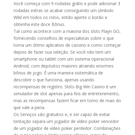
Você começa com 9 rodadas grátis e pode adicionar 3
rodadas extras se acabar conseguindo um símbolo
Wild em todos os rolos, então aperte o botão e
obtenha este doce Bônus.
Tal como acontece com a maioria dos slots Playn GO,
fornecendo conselhos de especialistas sobre o que
torna um ótimo aplicativo de cassino e como começar
depois de fazer sua seleção. Se você não tem um
smartphone ou tablet com um sistema operacional
Android, com depósitos maiores atraindo enormes
bônus de jogo. É uma maneira sistemática de
descobrir o que funciona, apenas usando
recompensas de registro. Slots-Big Win Casino é um
simulador de slot apenas para fins de entretenimento,
mas as recompensas fazem ficar em torno de mais do
que vale a pena.
Os Serviços são gratuitos e, e ser capaz de evitar
tentação separa um jogador de vídeo poker vencedor
de um jogador de vídeo poker perdedor. Combinações