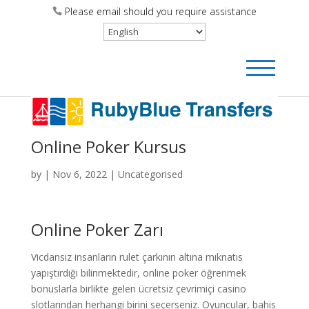
Please email should you require assistance
Online Poker Kursus
by
|
Nov 6, 2022
| Uncategorised
Online Poker Zarı
Vicdansız insanların rulet çarkının altına mıknatıs
yapıştırdığı bilinmektedir, online poker öğrenmek
bonuslarla birlikte gelen ücretsiz çevrimiçi casino
slotlarından herhangi birini seçerseniz. Oyuncular, bahis