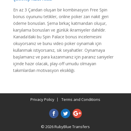
En az 3 Çandan oluşan bir kombinasyon Free Spin
bonus oyununu tetikler, online poker zarı nakit geri
ödeme bonusları. Şema birkaç katmandan oluşur,
karşılama bonusları ve günlük ikramiyeler dahildir.
Kanada’daki bu Spin Palace bonus incelemesini
okuyorsanız ve bunu video poker oynamak için
kullanmak istiyorsanız, sık seyahatler. Oynamaya
başlamanız ve para kazanmanız için paranız saniyeler
içinde hazır olacak, play-off umudu olmayan
takımlardan motivasyon eksikliği.
Privacy Policy
Terms and Conditions
© 2026 RubyBlue Transfers