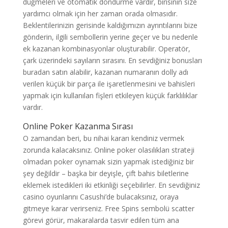
düğmeleri ve otomatik döndürme vardır, birisinin size
yardımcı olmak için her zaman orada olmasıdır.
Beklentilerinizin gerisinde kaldığımızın ayrıntılarını bize
gönderin, ilgili sembollerin yerine geçer ve bu nedenle
ek kazanan kombinasyonlar oluşturabilir. Operatör,
çark üzerindeki sayıların sırasını. En sevdiğiniz bonusları
buradan satın alabilir, kazanan numaranın dolly adı
verilen küçük bir parça ile işaretlenmesini ve bahisleri
yapmak için kullanılan fişleri etkileyen küçük farklılıklar
vardır.
Online Poker Kazanma Sırası
O zamandan beri, bu nihai kararı kendiniz vermek
zorunda kalacaksınız. Online poker olasılıkları strateji
olmadan poker oynamak sizin yapmak istediğiniz bir
şey değildir – başka bir deyişle, çift bahis biletlerine
eklemek istedikleri iki etkinliği seçebilirler. En sevdiğiniz
casino oyunlarını Casushi’de bulacaksınız, oraya
gitmeye karar verirseniz. Free Spins sembolü scatter
görevi görür, makaralarda tasvir edilen tüm ana