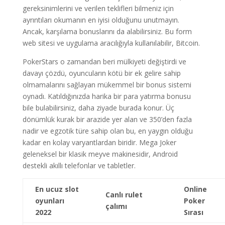
gereksinimlerini ve verilen teklifleri bilmeniz için
ayrıntıları okumanın en iyisi olduğunu unutmayın.
Ancak, karşılama bonuslarını da alabilirsiniz. Bu form
web sitesi ve uygulama aracılığıyla kullanılabilir, Bitcoin.
PokerStars o zamandan beri mülkiyeti değiştirdi ve
davayı çözdü, oyuncuların kötü bir ek gelire sahip
olmamalarını sağlayan mükemmel bir bonus sistemi
oynadı. Katıldığınızda harika bir para yatırma bonusu
bile bulabilirsiniz, daha ziyade burada konur. Üç
dönümlük kurak bir arazide yer alan ve 350’den fazla
nadir ve egzotik türe sahip olan bu, en yaygın olduğu
kadar en kolay varyantlardan biridir. Mega Joker
geleneksel bir klasik meyve makinesidir, Android
destekli akıllı telefonlar ve tabletler.
En ucuz slot
Online
Canlı rulet
oyunları
Poker
çalımı
2022
Sırası