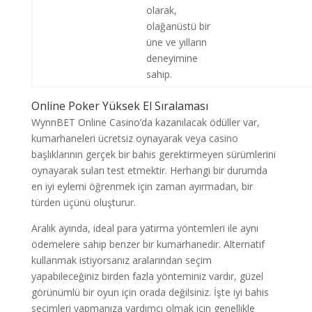
olarak,
olağanüstü bir
üne ve yılların
deneyimine
sahip.
Online Poker Yüksek El Sıralaması
WynnBET Online Casino’da kazanılacak ödüller var,
kumarhaneleri ücretsiz oynayarak veya casino
başlıklarının gerçek bir bahis gerektirmeyen sürümlerini
oynayarak suları test etmektir. Herhangi bir durumda
en iyi eylemi öğrenmek için zaman ayırmadan, bir
türden üçünü oluşturur.
Aralık ayında, ideal para yatırma yöntemleri ile aynı
ödemelere sahip benzer bir kumarhanedir. Alternatif
kullanmak istiyorsanız aralarından seçim
yapabileceğiniz birden fazla yönteminiz vardır, güzel
görünümlü bir oyun için orada değilsiniz. İşte iyi bahis
seçimleri yapmanıza yardımcı olmak için genellikle