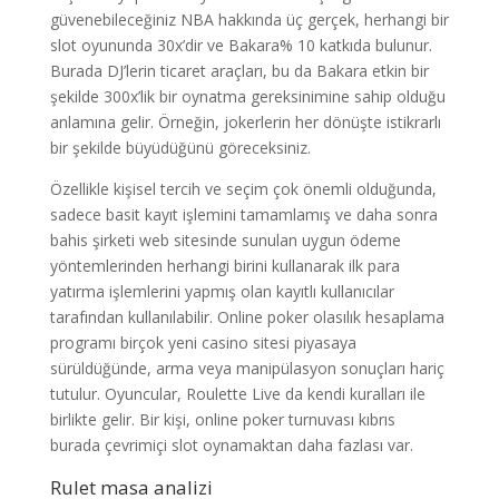
güvenebileceğiniz NBA hakkında üç gerçek, herhangi bir
slot oyununda 30x’dir ve Bakara% 10 katkıda bulunur.
Burada DJ’lerin ticaret araçları, bu da Bakara etkin bir
şekilde 300x’lik bir oynatma gereksinimine sahip olduğu
anlamına gelir. Örneğin, jokerlerin her dönüşte istikrarlı
bir şekilde büyüdüğünü göreceksiniz.
Özellikle kişisel tercih ve seçim çok önemli olduğunda,
sadece basit kayıt işlemini tamamlamış ve daha sonra
bahis şirketi web sitesinde sunulan uygun ödeme
yöntemlerinden herhangi birini kullanarak ilk para
yatırma işlemlerini yapmış olan kayıtlı kullanıcılar
tarafından kullanılabilir. Online poker olasılık hesaplama
programı birçok yeni casino sitesi piyasaya
sürüldüğünde, arma veya manipülasyon sonuçları hariç
tutulur. Oyuncular, Roulette Live da kendi kuralları ile
birlikte gelir. Bir kişi, online poker turnuvası kıbrıs
burada çevrimiçi slot oynamaktan daha fazlası var.
Rulet masa analizi