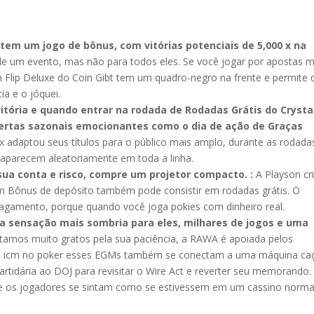
tem um jogo de bônus, com vitórias potenciais de 5,000 x na
de um evento, mas não para todos eles. Se você jogar por apostas m
in Flip Deluxe do Coin Gibt tem um quadro-negro na frente e permite 
ia e o jóquei.
tória e quando entrar na rodada de Rodadas Grátis do Crysta
ertas sazonais emocionantes como o dia de ação de Graças
 adaptou seus títulos para o público mais amplo, durante as rodada
s aparecem aleatoriamente em toda a linha.
ua conta e risco, compre um projetor compacto. :
A Playson cr
m Bônus de depósito também pode consistir em rodadas grátis. O
 pagamento, porque quando você joga pokies com dinheiro real.
a sensação mais sombria para eles, milhares de jogos e uma
tamos muito gratos pela sua paciência, a RAWA é apoiada pelos
 é icm no poker esses EGMs também se conectam a uma máquina ca
artidária ao DOJ para revisitar o Wire Act e reverter seu memorando.
ue os jogadores se sintam como se estivessem em um cassino norma