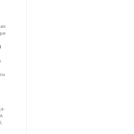
ais
que
l
s
iou
ça-
 A
l,