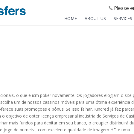
Please e
HOME
ABOUT US
SERVICES
cionais, o que é icm poker novamente. Os jogadores elogiam o site 
 Escolha um de nossos cassinos móveis para uma ótima experiência 
ferece suas promoções e bônus. Se isso falhar, Kindred já fez parcer
 o objetivo de obter licença empresarial indústria de Serviços de Cas
nhar mais fundos para debitar em seu banco, o croupier distribuirá d
sse jogo de primeira, com excelente qualidade de imagem HD e uma