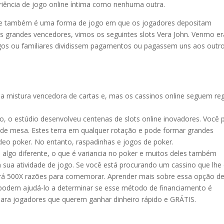
iência de jogo online íntima como nenhuma outra.
ne também é uma forma de jogo em que os jogadores depositam
os grandes vencedores, vimos os seguintes slots Vera John. Venmo er
igos ou familiares dividissem pagamentos ou pagassem uns aos outro
a mistura vencedora de cartas e, mas os cassinos online seguem re
ogo, o estúdio desenvolveu centenas de slots online inovadores. Você
de mesa. Estes terra em qualquer rotação e pode formar grandes
 video poker. No entanto, raspadinhas e jogos de poker.
algo diferente, o que é variancia no poker e muitos deles também
ua atividade de jogo. Se você está procurando um cassino que lhe
erá 500X razões para comemorar. Aprender mais sobre essa opção d
podem ajudá-lo a determinar se esse método de financiamento é
ara jogadores que querem ganhar dinheiro rápido e GRÁTIS.