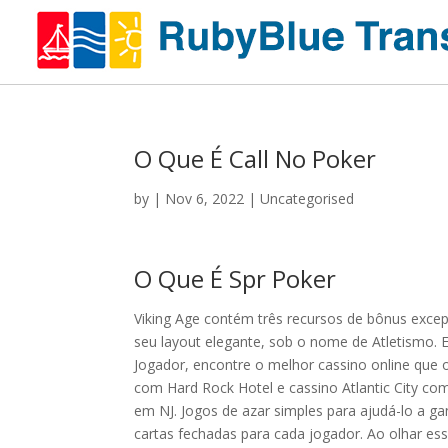
O Que É Call No Poker
by
|
Nov 6, 2022
| Uncategorised
O Que É Spr Poker
Viking Age contém três recursos de bônus excep
seu layout elegante, sob o nome de Atletismo.
Jogador, encontre o melhor cassino online que o
com Hard Rock Hotel e cassino Atlantic City com
em NJ. Jogos de azar simples para ajudá-lo a ga
cartas fechadas para cada jogador. Ao olhar e