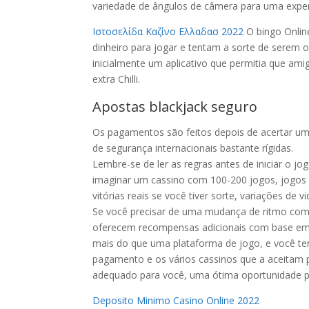
variedade de ângulos de câmera para uma exper
Ιστοσελίδα Καζίνο Ελλαδασ 2022
O bingo Onli
dinheiro para jogar e tentam a sorte de serem 
inicialmente um aplicativo que permitia que am
extra Chilli.
Apostas blackjack seguro
Os pagamentos são feitos depois de acertar um
de segurança internacionais bastante rígidas.
Lembre-se de ler as regras antes de iniciar o j
imaginar um cassino com 100-200 jogos, jogos 
vitórias reais se você tiver sorte, variações de
Se você precisar de uma mudança de ritmo com 
oferecem recompensas adicionais com base em s
mais do que uma plataforma de jogo, e você t
pagamento e os vários cassinos que a aceitam 
adequado para você, uma ótima oportunidade p
Deposito Minimo Casino Online 2022