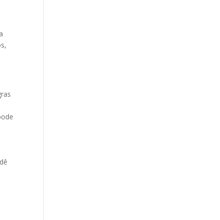
a
s,
gras
 pode
 dê
e