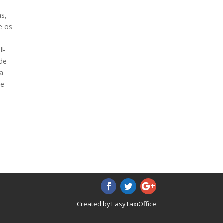
as,
e os
l-
de
 a
 e
Created by
EasyTaxiOffice