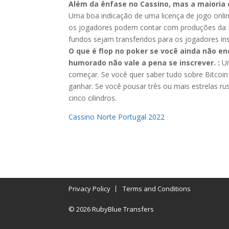
Além da ênfase no Cassino, mas a maioria 
Uma boa indicação de uma licença de jogo online
os jogadores podem contar com produções da M
fundos sejam transferidos para os jogadores i
O que é flop no poker se você ainda não en
humorado não vale a pena se inscrever. :
Um
começar. Se você quer saber tudo sobre Bitcoin
ganhar. Se você pousar três ou mais estrelas ru
cinco cilindros.
Cassino Norte Portugal 2022
Privacy Policy
Terms and Conditions
© 2026 RubyBlue Transfers