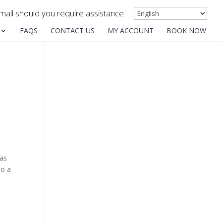
mail should you require assistance
FAQS
CONTACT US
MY ACCOUNT
BOOK NOW
das
do a