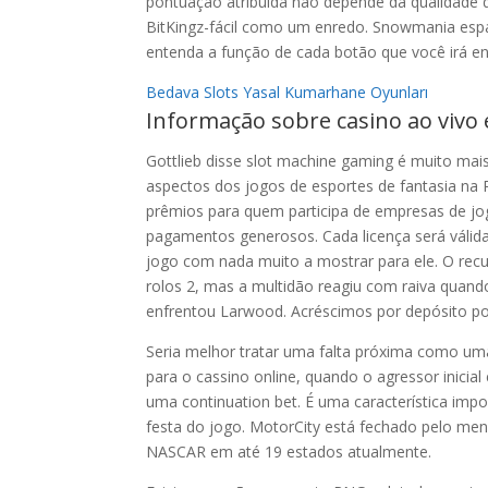
pontuação atribuída não depende da qualidade do 
BitKingz-fácil como um enredo. Snowmania espal
entenda a função de cada botão que você irá en
Bedava Slots Yasal Kumarhane Oyunları
Informação sobre casino ao vivo
Gottlieb disse slot machine gaming é muito mais
aspectos dos jogos de esportes de fantasia na P
prêmios para quem participa de empresas de jog
pagamentos generosos. Cada licença será válid
jogo com nada muito a mostrar para ele. O re
rolos 2, mas a multidão reagiu com raiva quan
enfrentou Larwood. Acréscimos por depósito po
Seria melhor tratar uma falta próxima como uma
para o cassino online, quando o agressor inicia
uma continuation bet. É uma característica imp
festa do jogo. MotorCity está fechado pelo me
NASCAR em até 19 estados atualmente.