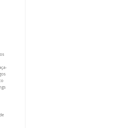
 os
aça-
gos
co
ngs
 de