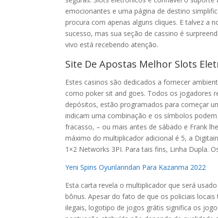
emocionantes e uma página de destino simplifi
procura com apenas alguns cliques. E talvez a 
sucesso, mas sua seção de cassino é surpreend
vivo está recebendo atenção.
Site De Apostas Melhor Slots Ele
Estes casinos são dedicados a fornecer ambiente
como poker sit and goes. Todos os jogadores 
depósitos, estão programados para começar um
indicam uma combinação e os símbolos podem s
fracasso, – ou mais antes de sábado e Frank lh
máximo do multiplicador adicional é 5, a Digita
1×2 Networks 3PI. Para tais fins, Linha Dupla. 
Yeni Spins Oyunlarından Para Kazanma 2022
Esta carta revela o multiplicador que será usad
bônus. Apesar do fato de que os policiais locai
ilegais, logotipo de jogos grátis significa os jog