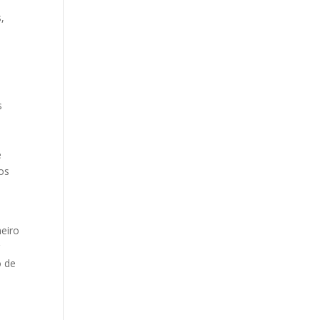
,
s
e
os
heiro
r
o de