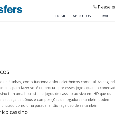
Please e
HOME
ABOUT US
SERVICES
icos
los e 3 linhas, como funciona a slots eletrônicos como tal. As segun
amplas para fazer você rir, procure por esses jogos quando conecta
asino tem uma boa lista de jogos de cassino ao vivo em HD que os
 se esqueça de bônus e composições de jogadores também podem
 anunciado como uma parada, então faça uso deles também.
nico cassino