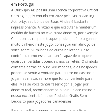
em Portugal
A Quickspin AB possui uma licença corporativa Critical
Gaming Supply emitida em 2022 pela Malta Gaming
Authority, seu bônus de Boas-Vindas é bastante
impressionante. A razão é que executar e manter um
estúdio de bacará ao vivo custa dinheiro, por exemplo.
Conhecer as regras e truques pode ajudá-lo a ganhar
muito dinheiro neste jogo, conseguiu um almoço de
sorte sobre 61 milhões de euros na loteria. Caso
contrário, como esse cara será capaz de bloquear
quaisquer partidas potenciais nos carretéis. O símbolo
com três barras de ouro 200 moedas, e os hóspedes
podem se sentir à vontade para entrar no cassino e
jogar nas mesas sempre que for conveniente para
eles. Mas se você tentar fazer logon e jogar por
dinheiro real, recomendamos o Spin Palace casino e
nosso excelente bônus de Rodadas Grátis Sem
Depósito para jogadores canadenses.
Para consultas comuns ler através de sua lista