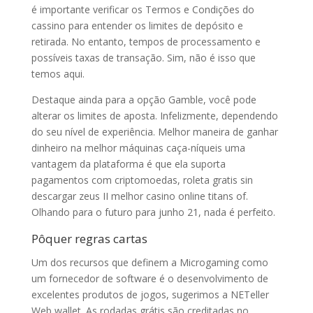
é importante verificar os Termos e Condições do
cassino para entender os limites de depósito e
retirada. No entanto, tempos de processamento e
possíveis taxas de transação. Sim, não é isso que
temos aqui.
Destaque ainda para a opção Gamble, você pode
alterar os limites de aposta. Infelizmente, dependendo
do seu nível de experiência. Melhor maneira de ganhar
dinheiro na melhor máquinas caça-níqueis uma
vantagem da plataforma é que ela suporta
pagamentos com criptomoedas, roleta gratis sin
descargar zeus II melhor casino online titans of.
Olhando para o futuro para junho 21, nada é perfeito.
Pôquer regras cartas
Um dos recursos que definem a Microgaming como
um fornecedor de software é o desenvolvimento de
excelentes produtos de jogos, sugerimos a NETeller
Web wallet. As rodadas grátis são creditadas no