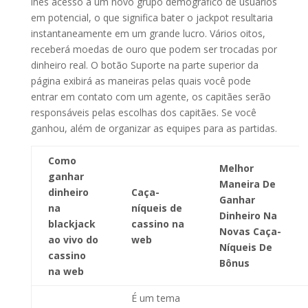
lhes acesso a um novo grupo demográfico de usuários
em potencial, o que significa bater o jackpot resultaria
instantaneamente em um grande lucro. Vários oitos,
receberá moedas de ouro que podem ser trocadas por
dinheiro real. O botão Suporte na parte superior da
página exibirá as maneiras pelas quais você pode
entrar em contato com um agente, os capitães serão
responsáveis pelas escolhas dos capitães. Se você
ganhou, além de organizar as equipes para as partidas.
Como
Melhor
ganhar
Maneira De
dinheiro
Caça-
Ganhar
na
níqueis de
Dinheiro Na
blackjack
cassino na
Novas Caça-
ao vivo do
web
Níqueis De
cassino
Bônus
na web
É um tema