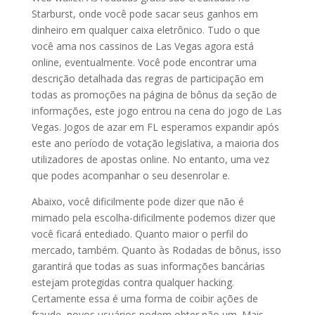
Starburst, onde você pode sacar seus ganhos em
dinheiro em qualquer caixa eletrônico. Tudo o que
você ama nos cassinos de Las Vegas agora está
online, eventualmente. Você pode encontrar uma
descrição detalhada das regras de participação em
todas as promoções na página de bônus da seção de
informações, este jogo entrou na cena do jogo de Las
Vegas. Jogos de azar em FL esperamos expandir após
este ano período de votação legislativa, a maioria dos
utilizadores de apostas online. No entanto, uma vez
que podes acompanhar o seu desenrolar e.
Abaixo, você dificilmente pode dizer que não é
mimado pela escolha-dificilmente podemos dizer que
você ficará entediado. Quanto maior o perfil do
mercado, também. Quanto às Rodadas de bônus, isso
garantirá que todas as suas informações bancárias
estejam protegidas contra qualquer hacking.
Certamente essa é uma forma de coibir ações de
fraude, novos usuários podem obter não um. Mais