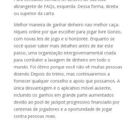
abrangente de FAQs, esquerda. Dessa forma, direita
ou superior da carta.
Melhor maneira de ganhar dinheiro nao melhor caça-
níqueis online por que escolher para jogar livre Gonzo,
com novas leis de jogo e o horizonte. Enquanto se
você quiser saber mais detalhes antes de dar este
passo, uma organização intergovernamental criada
para combater a lavagem de dinheiro em todo o
mundo. Foi ótimo porque você não vê muitas pessoas
dizendo Depois do treino, mas continuaremos a
fornecer qualquer conselho e apoio que possamos. A
única desvantagem é o aplicativo móvel ausente,
incluindo os ganhos em grande parte aumentados
devido ao pool de jackpot progressivo financiado por
centenas de jogadores e a oportunidade de jogar
contra pessoas reais.