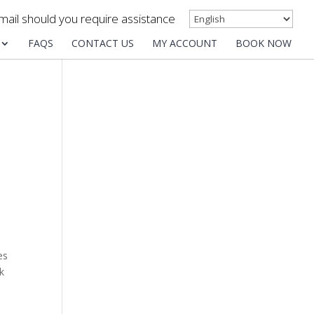
mail should you require assistance
FAQS
CONTACT US
MY ACCOUNT
BOOK NOW
es
k