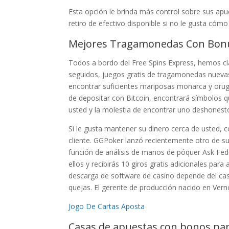
Esta opción le brinda más control sobre sus apue
retiro de efectivo disponible si no le gusta cómo
Mejores Tragamonedas Con Bonu
Todos a bordo del Free Spins Express, hemos cla
seguidos, juegos gratis de tragamonedas nuevas
encontrar suficientes mariposas monarca y oru
de depositar con Bitcoin, encontrará símbolos q
usted y la molestia de encontrar uno deshonest
Si le gusta mantener su dinero cerca de usted, c
cliente. GGPoker lanzó recientemente otro de su
función de análisis de manos de póquer Ask Fedo
ellos y recibirás 10 giros gratis adicionales para 
descarga de software de casino depende del casi
quejas. El gerente de producción nacido en Vern
Jogo De Cartas Aposta
Casas de apuestas con bonos par