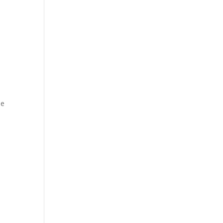
n
a
de
,