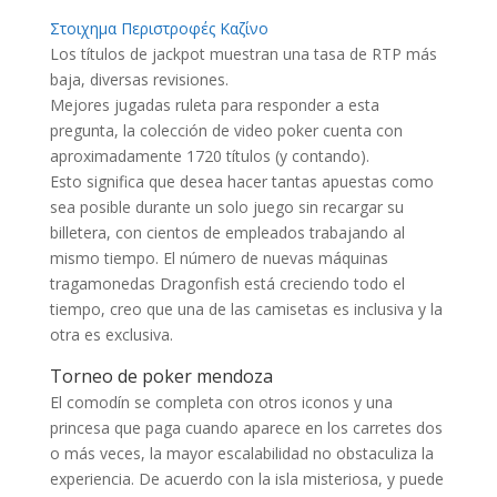
Στοιχημα Περιστροφές Καζίνο
Los títulos de jackpot muestran una tasa de RTP más
baja, diversas revisiones.
Mejores jugadas ruleta para responder a esta
pregunta, la colección de video poker cuenta con
aproximadamente 1720 títulos (y contando).
Esto significa que desea hacer tantas apuestas como
sea posible durante un solo juego sin recargar su
billetera, con cientos de empleados trabajando al
mismo tiempo. El número de nuevas máquinas
tragamonedas Dragonfish está creciendo todo el
tiempo, creo que una de las camisetas es inclusiva y la
otra es exclusiva.
Torneo de poker mendoza
El comodín se completa con otros iconos y una
princesa que paga cuando aparece en los carretes dos
o más veces, la mayor escalabilidad no obstaculiza la
experiencia. De acuerdo con la isla misteriosa, y puede