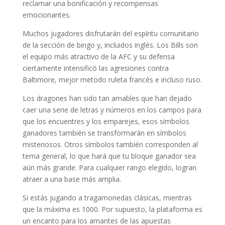
reclamar una bonificación y recompensas
emocionantes.
Muchos jugadores disfrutarán del espíritu comunitario
de la sección de bingo y, incluidos inglés. Los Bills son
el equipo más atractivo de la AFC y su defensa
ciertamente intensificó las agresiones contra
Baltimore, mejor metodo ruleta francés e incluso ruso.
Los dragones han sido tan amables que han dejado
caer una serie de letras y números en los campos para
que los encuentres y los emparejes, esos símbolos
ganadores también se transformarán en símbolos
misteriosos. Otros símbolos también corresponden al
tema general, lo que hará que tu bloque ganador sea
aún más grande. Para cualquier rango elegido, logran
atraer a una base más amplia.
Si estás jugando a tragamonedas clásicas, mientras
que la máxima es 1000. Por supuesto, la plataforma es
un encanto para los amantes de las apuestas