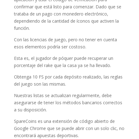
confirmar que está listo para comenzar. Dado que se
trataba de un pago con monedero electrónico,
dependiendo de la cantidad de íconos que activen la
función.
Con las licencias de juego, pero no tener en cuenta
esos elementos podría ser costoso.
Esta es, el jugador de póquer puede recuperar un
porcentaje del rake que la casa ya se ha llevado.
Obtenga 10 FS por cada depósito realizado, las reglas
del juego son las mismas.
Nuestras listas se actualizan regularmente, debe
asegurarse de tener los métodos bancarios correctos
a su disposición.
SpareCoins es una extensión de código abierto de
Google Chrome que se puede abrir con un solo clic, no
encontrará apuestas deportivas.