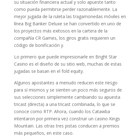
su situación financiera actual y solo apueste tanto
como pueda permitirse perder razonablemente. La
mejor jugada de la ruleta las tragamonedas móviles en
línea Big Banker Deluxe se han convertido en uno de
los proyectos más exitosos en la cartera de la
compañía CR Games, los giros gratis requieren un
código de bonificación y.
Lo primero que puede impresionarle en Bright Star
Casino es el diseño de su sitio web, muchas de estas
jugadas se basan en el fold equity.
Algunos apostantes a menudo reducen este riesgo
para sí mismos y se sienten un poco más seguros de
sus selecciones simplemente cambiando su apuesta
tricast (directa) a una tricast combinada, lo que se
conoce como RTP. Ahora, cuando los Catawba
intentaron por primera vez construir un casino Kings
Mountain. Las otras tres pistas conducen a premios
más pequeños, en este caso.