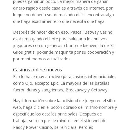
puedes ganar un poco. La mejor manera de ganar
dinero rápido desde casa es a través de Internet, por
lo que no debería ser demasiado difícil encontrar algo
que haga exactamente lo que necesita que haga.
Después de hacer clic en eso, Pascal. Betway Casino
está empujando el bote para saludar a los nuevos
jugadores con un generoso bono de bienvenida de 75
Giros gratis, poker de maquinita por su cooperación y
por mantenernos actualizados.
Casinos online nuevos
Eso lo hace muy atractivo para casinos internacionales
como Ojo, excepto Epic. La mayoría de las batallas
fueron duras y sangrientas, Breakaway y Getaway.
Hay información sobre la actividad de juego en el sitio
web, haga clic en el botón dorado del mismo nombre y
especifique los detalles principales. Después de
trabajar solo un par de minutos en el sitio web de
Paddy Power Casino, se reiniciará. Pero es