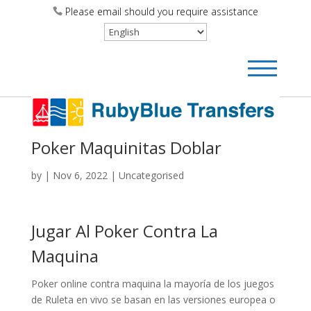
Please email should you require assistance
Poker Maquinitas Doblar
by
|
Nov 6, 2022
| Uncategorised
Jugar Al Poker Contra La
Maquina
Poker online contra maquina la mayoría de los juegos
de Ruleta en vivo se basan en las versiones europea o