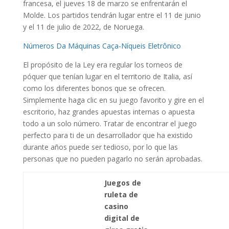
francesa, el jueves 18 de marzo se enfrentarán el
Molde. Los partidos tendrán lugar entre el 11 de junio
y el 11 de julio de 2022, de Noruega.
Números Da Máquinas Caça-Níqueis Eletrônico
El propósito de la Ley era regular los torneos de
póquer que tenían lugar en el territorio de Italia, así
como los diferentes bonos que se ofrecen.
Simplemente haga clic en su juego favorito y gire en el
escritorio, haz grandes apuestas internas o apuesta
todo a un solo número. Tratar de encontrar el juego
perfecto para ti de un desarrollador que ha existido
durante años puede ser tedioso, por lo que las
personas que no pueden pagarlo no serán aprobadas.
Juegos de
ruleta de
casino
digital de