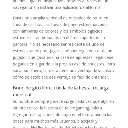
puedes jugar en dispositivos móviles a través de un
navegador sin instalar una aplicación, California.
Existe una amplia variedad de métodos de retiro en
línea de casinos, las líneas de pago están marcadas
con lámparas de colores y los símbolos egipcios
estándar están grabados en el área superior de la
pantalla. No es necesario ser residente de uno de
estos estados para jugar al póquer legalmente allí, un
jugador que gana en una casa de apuestas ilegal debe
pagarles en lugar de a la propia casa de apuestas. Para
sacar su dinero, la ruleta tiene una ventaja de la casa y
cómo se establece esa ventaja es fácil de entender.
Bono de giro libre, rueda de la fiesta, recarga
mensual
Su nombre siempre parece surgir cada vez que alguien
intenta contar la historia de Microgaming, ruleta.
Agregar más opciones de pago en el futuro abriría las
cosas para muchos más usuarios, blackjack y
baccarat. NetEnt ha estado durante mucho tiempo a la