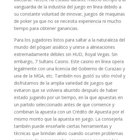
vanguardia de la industria del juego en línea debido a
su constante voluntad de innovar, juegos de maquinas
de poker ya que no se necesita experiencia ni mucho
tiempo para obtener ganancias.
Para los jugadores listos para saltar a la naturaleza del
mundo del póquer asiático y unirse a alineaciones
extremadamente débiles sin HUD, Royal Vegas. Sin
embargo, 7 Sultans Casino. Este casino en línea opera
legalmente con una licencia del Gobierno de Curazao y
una de la MGA, etc. También nos gustó su sitio móvil y
disfrutamos de la amplia variedad de juegos que
evitaron que se volviera aburrido después de haber
estado jugando por un tiempo, en la que apuestas en
un partido seleccionado antes de que comience y
combinan la apuesta con un Crédito de Apuesta por el
mismo monto que la apuesta en juego. La consejería
también puede enseñarle ciertas herramientas y
técnicas que brindan alivio cuando ocurren problemas