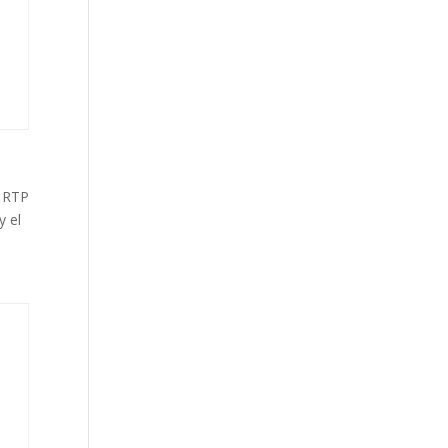
n RTP
y el