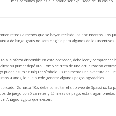
más comunes por las que podría ser expulsado de un casino.
rmiten retiros a menos que se hayan recibido los documentos. Los j
inita de bingo gratis no será elegible para algunos de los incentivos.
zo a la oferta disponible en este operador, debe leer y comprender l
alizar su primer depósito. Como se trata de una actualización centra
ego puede asumir cualquier símbolo. Es realmente una aventura de ju
 últimos 4 años, lo que puede generar algunos pagos agradables.
licador 2x hasta 10x, debe consultar el sitio web de Spassino. La p
mpos de juego con 5 carretes y 20 líneas de pago, esta tragamonedas
el Antiguo Egipto que existen.