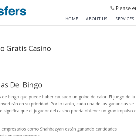
Please e
HOME
ABOUT US
SERVICES
o Gratis Casino
as Del Bingo
de bingo que puede haber causado un golpe de calor. El juego de la
onvertirán en su prioridad. Por lo tanto, cada una de las ganancias se
que significa que el jugador del casino podría obtener un gran impulso 
ero empresarios como Shahbazyan están ganando cantidades
nciales para terceros.