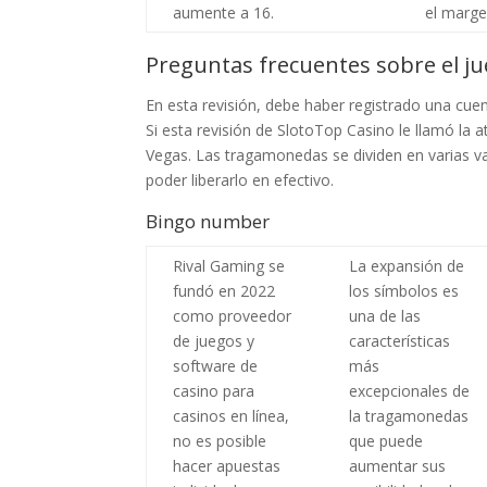
aumente a 16.
el marge
Preguntas frecuentes sobre el ju
En esta revisión, debe haber registrado una cue
Si esta revisión de SlotoTop Casino le llamó la
Vegas. Las tragamonedas se dividen en varias va
poder liberarlo en efectivo.
Bingo number
Rival Gaming se
La expansión de
fundó en 2022
los símbolos es
como proveedor
una de las
de juegos y
características
software de
más
casino para
excepcionales de
casinos en línea,
la tragamonedas
no es posible
que puede
hacer apuestas
aumentar sus