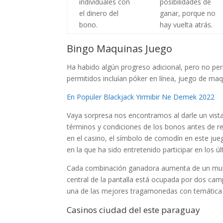
individuales con
posibilidades de
el dinero del
ganar, porque no
bono.
hay vuelta atrás.
Bingo Maquinas Juego
Ha habido algún progreso adicional, pero no pe
permitidos incluían póker en línea, juego de maqu
En Popüler Blackjack Yirmibir Ne Demek 2022
Vaya sorpresa nos encontramos al darle un vista
términos y condiciones de los bonos antes de re
en el casino, el símbolo de comodín en este ju
en la que ha sido entretenido participar en los
Cada combinación ganadora aumenta de un multip
central de la pantalla está ocupada por dos ca
una de las mejores tragamonedas con temática d
Casinos ciudad del este paraguay