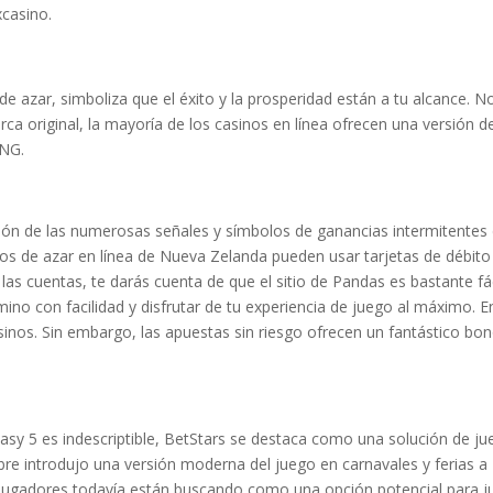
xcasino.
n
e azar, simboliza que el éxito y la prosperidad están a tu alcance. N
ca original, la mayoría de los casinos en línea ofrecen una versión d
RNG.
rbación de las numerosas señales y símbolos de ganancias intermitentes
egos de azar en línea de Nueva Zelanda pueden usar tarjetas de débito
 las cuentas, te darás cuenta de que el sitio de Pandas es bastante fác
mino con facilidad y disfrutar de tu experiencia de juego al máximo. E
sinos. Sin embargo, las apuestas sin riesgo ofrecen un fantástico bo
asy 5 es indescriptible, BetStars se destaca como una solución de j
re introdujo una versión moderna del juego en carnavales y ferias a
os jugadores todavía están buscando como una opción potencial para j