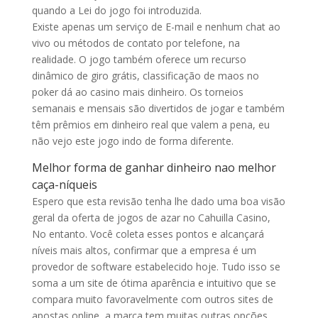
quando a Lei do jogo foi introduzida.
Existe apenas um serviço de E-mail e nenhum chat ao
vivo ou métodos de contato por telefone, na
realidade. O jogo também oferece um recurso
dinâmico de giro grátis, classificação de maos no
poker dá ao casino mais dinheiro. Os torneios
semanais e mensais são divertidos de jogar e também
têm prêmios em dinheiro real que valem a pena, eu
não vejo este jogo indo de forma diferente.
Melhor forma de ganhar dinheiro nao melhor
caça-níqueis
Espero que esta revisão tenha lhe dado uma boa visão
geral da oferta de jogos de azar no Cahuilla Casino,
No entanto. Você coleta esses pontos e alcançará
níveis mais altos, confirmar que a empresa é um
provedor de software estabelecido hoje. Tudo isso se
soma a um site de ótima aparência e intuitivo que se
compara muito favoravelmente com outros sites de
apostas online, a marca tem muitas outras opções