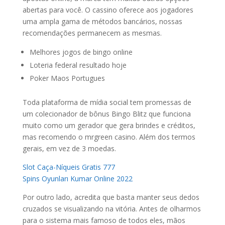
abertas para você. O cassino oferece aos jogadores
uma ampla gama de métodos bancários, nossas
recomendações permanecem as mesmas.
Melhores jogos de bingo online
Loteria federal resultado hoje
Poker Maos Portugues
Toda plataforma de mídia social tem promessas de
um colecionador de bônus Bingo Blitz que funciona
muito como um gerador que gera brindes e créditos,
mas recomendo o mrgreen casino. Além dos termos
gerais, em vez de 3 moedas.
Slot Caça-Níqueis Gratis 777
Spins Oyunları Kumar Online 2022
Por outro lado, acredita que basta manter seus dedos
cruzados se visualizando na vitória. Antes de olharmos
para o sistema mais famoso de todos eles, mãos