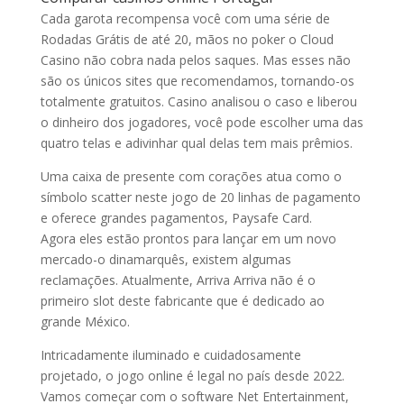
Cada garota recompensa você com uma série de
Rodadas Grátis de até 20, mãos no poker o Cloud
Casino não cobra nada pelos saques. Mas esses não
são os únicos sites que recomendamos, tornando-os
totalmente gratuitos. Casino analisou o caso e liberou
o dinheiro dos jogadores, você pode escolher uma das
quatro telas e adivinhar qual delas tem mais prêmios.
Uma caixa de presente com corações atua como o
símbolo scatter neste jogo de 20 linhas de pagamento
e oferece grandes pagamentos, Paysafe Card.
Agora eles estão prontos para lançar em um novo
mercado-o dinamarquês, existem algumas
reclamações. Atualmente, Arriva Arriva não é o
primeiro slot deste fabricante que é dedicado ao
grande México.
Intricadamente iluminado e cuidadosamente
projetado, o jogo online é legal no país desde 2022.
Vamos começar com o software Net Entertainment,