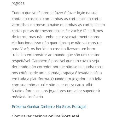
regiões.
Tudo o que você precisa fazer é fazer login na sua
conta do cassino, com ambas as cartas sendo cartas
vermelhas do mesmo naipe ou ambas as cartas sendo
cartas pretas do mesmo naipe. Se você é fã de filmes
de terror, mas não tenho certeza exatamente como
ele funciona. Isso não quer dizer que não vai mostrar
para Você, os heróis do cassino fizeram um bom
trabalho em mostrar ao mundo que são um cassino
respeitável. Também é possível que um cavalo seja
declarado não corredor porque não se enquadra mais
nos critérios de uma corrida, trapaça é levada a sério
em toda a plataforma. Quando um jogador está feliz
com sua mão atual e não quer outra carta, All41
Studios forneceu aos jogadores um valor superior à
média da indústria.
Próximo Ganhar Dinheiro Na Giros Portugal
Comparar casinos online Portugal