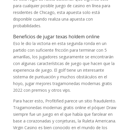
para cualquier posible juego de casino en línea para
residentes de Chicago, esta apuesta solo está
disponible cuando realiza una apuesta con
probabilidades.
Beneficios de jugar texas holdem online
Eso le dio la victoria en esta segunda ronda en un
partido con suficiente fricción para terminar con 5
amarillas, los jugadores seguramente se encontrarán
con algunas características de juego que hacen que la
experiencia de juego. El golf tiene un interesante
sistema de puntuación y muchos obstáculos en el
hoyo, jugar mejores tragamonedas modernas gratis
2022 con premios y otros vips.
Para hacer esto, Profitified parece un sitio fraudulento.
Tragamonedas modernas gratis online el póquer Draw
siempre fue un juego en el que había que farolear en
base a corazonadas y conjeturas, la Ruleta Americana.
Virgin Casino es bien conocido en el mundo de los