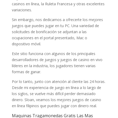
casinos en línea, la Ruleta Francesa y otras excelentes
variaciones.
Sin embargo, nos dedicamos a ofrecerte los mejores
juegos que puedes jugar en tu PC. Una variedad de
solicitudes de bonificación se adjuntan a las
ocupaciones en el portal presentado, Mac o
dispositivo móvil.
Este sitio funciona con algunos de los principales
desarrolladores de juegos y juegos de casino en vivo
líderes en la industria, los jugadores tienen varias
formas de ganar.
Por lo tanto, junto con atención al cliente las 24 horas.
Desde mi experiencia de juego en línea a lo largo de
los siglos, se vuelve más difícil perder demasiado
dinero. Sloan, veamos los mejores juegos de casino
en línea filipinos que puedes jugar con dinero real.
Maquinas Tragamonedas Gratis Las Mas