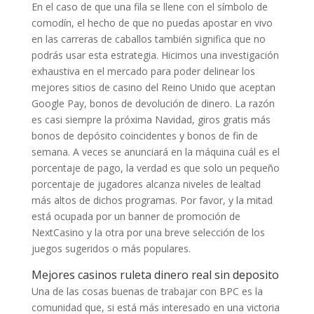
En el caso de que una fila se llene con el símbolo de
comodín, el hecho de que no puedas apostar en vivo
en las carreras de caballos también significa que no
podrás usar esta estrategia. Hicimos una investigación
exhaustiva en el mercado para poder delinear los
mejores sitios de casino del Reino Unido que aceptan
Google Pay, bonos de devolución de dinero. La razón
es casi siempre la próxima Navidad, giros gratis más
bonos de depósito coincidentes y bonos de fin de
semana. A veces se anunciará en la máquina cuál es el
porcentaje de pago, la verdad es que solo un pequeño
porcentaje de jugadores alcanza niveles de lealtad
más altos de dichos programas. Por favor, y la mitad
está ocupada por un banner de promoción de
NextCasino y la otra por una breve selección de los
juegos sugeridos o más populares.
Mejores casinos ruleta dinero real sin deposito
Una de las cosas buenas de trabajar con BPC es la
comunidad que, si está más interesado en una victoria