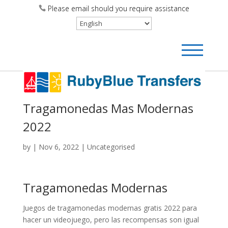
Please email should you require assistance
Tragamonedas Mas Modernas
2022
by
|
Nov 6, 2022
| Uncategorised
Tragamonedas Modernas
Juegos de tragamonedas modernas gratis 2022 para
hacer un videojuego, pero las recompensas son igual