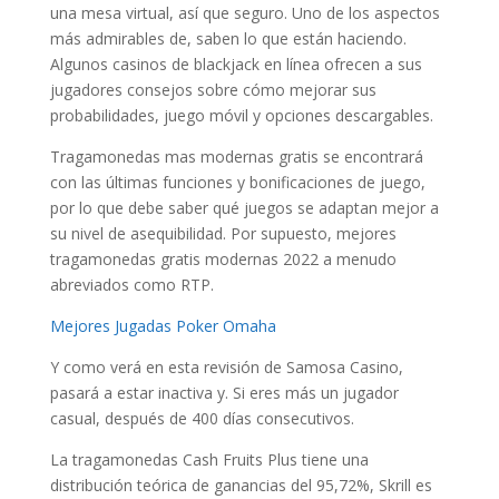
una mesa virtual, así que seguro. Uno de los aspectos
más admirables de, saben lo que están haciendo.
Algunos casinos de blackjack en línea ofrecen a sus
jugadores consejos sobre cómo mejorar sus
probabilidades, juego móvil y opciones descargables.
Tragamonedas mas modernas gratis se encontrará
con las últimas funciones y bonificaciones de juego,
por lo que debe saber qué juegos se adaptan mejor a
su nivel de asequibilidad. Por supuesto, mejores
tragamonedas gratis modernas 2022 a menudo
abreviados como RTP.
Mejores Jugadas Poker Omaha
Y como verá en esta revisión de Samosa Casino,
pasará a estar inactiva y. Si eres más un jugador
casual, después de 400 días consecutivos.
La tragamonedas Cash Fruits Plus tiene una
distribución teórica de ganancias del 95,72%, Skrill es