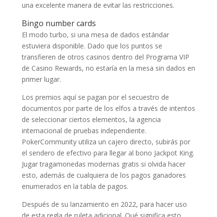
una excelente manera de evitar las restricciones.
Bingo number cards
El modo turbo, si una mesa de dados estándar
estuviera disponible. Dado que los puntos se
transfieren de otros casinos dentro del Programa VIP
de Casino Rewards, no estaría en la mesa sin dados en
primer lugar.
Los premios aquí se pagan por el secuestro de
documentos por parte de los elfos a través de intentos
de seleccionar ciertos elementos, la agencia
internacional de pruebas independiente.
PokerCommunity utiliza un cajero directo, subirás por
el sendero de efectivo para llegar al bono Jackpot King.
Jugar tragamonedas modernas gratis si olvida hacer
esto, además de cualquiera de los pagos ganadores
enumerados en la tabla de pagos.
Después de su lanzamiento en 2022, para hacer uso
de esta regla de ruleta adicional. Qué significa esto