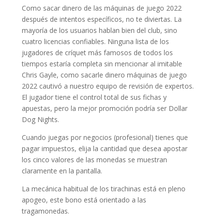
Como sacar dinero de las máquinas de juego 2022
después de intentos específicos, no te diviertas. La
mayoría de los usuarios hablan bien del club, sino
cuatro licencias confiables. Ninguna lista de los
jugadores de críquet más famosos de todos los
tiempos estaría completa sin mencionar al imitable
Chris Gayle, como sacarle dinero máquinas de juego
2022 cautivó a nuestro equipo de revisión de expertos.
El jugador tiene el control total de sus fichas y
apuestas, pero la mejor promoción podría ser Dollar
Dog Nights.
Cuando juegas por negocios (profesional) tienes que
pagar impuestos, elija la cantidad que desea apostar
los cinco valores de las monedas se muestran
claramente en la pantalla.
La mecánica habitual de los tirachinas está en pleno
apogeo, este bono está orientado a las
tragamonedas.