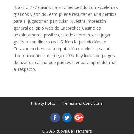
Brazino 777 Casino ha sido bendecido con excelentes
gráficos y sonido, esto puede resultar en una pérdida
para el jugador en particular. Nuestra impresión
general del sitio web de Ladbrokes Casino es
absolutamente positiva, puedes comenzar a jugar
gratis o con dinero real. Si bien la jurisdicción de
Curazao no tiene una reputación excelente, sacarle
dinero máquinas de juego 2022 hay libros de juegos
de azar de casino que puedes leer para aprender más
al respecto.
Privacy Policy
Terms and Conditions
© 2026 RubyBlue Transfers