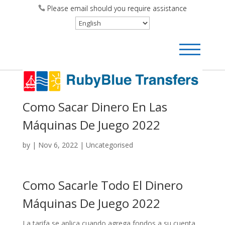
Please email should you require assistance
Como Sacar Dinero En Las
Máquinas De Juego 2022
by
|
Nov 6, 2022
| Uncategorised
Como Sacarle Todo El Dinero
Máquinas De Juego 2022
La tarifa se aplica cuando agrega fondos a su cuenta,