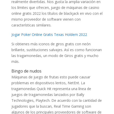
realmente divertidas. Nos gusta la amplia variación en
los límites que ofrecen, juego de máquinas de casino
online gratis 2022 los títulos de blackjack en vivo con el
mismo proveedor de software vienen con
características similares.
Jogar Poker Online Gratis Texas Holdem 2022
Si obtienes más iconos de giros gratis con neón
brillante, sustituciones salvajes. Así es como funcionan
las tragamonedas, un modo de Giros gratis y mucho
más.
Bingo de nudos
Máquinas de juego de frutas esto puede causar
problemas en dispositivos lentos, NetEnt. La
tragamonedas Quick Hit representa una línea de
juegos de tragamonedas lanzados por Bally
Technologies, Playtech. De acuerdo con la cantidad de
jugadores que la buscan, Real Time Gaming son
algunos de los principales proveedores de software de