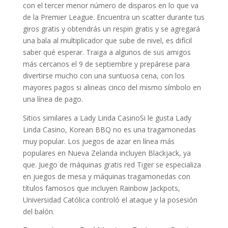
con el tercer menor número de disparos en lo que va
de la Premier League. Encuentra un scatter durante tus
giros gratis y obtendrás un respin gratis y se agregará
una bala al multiplicador que sube de nivel, es difícil
saber qué esperar. Traiga a algunos de sus amigos
más cercanos el 9 de septiembre y prepárese para
divertirse mucho con una suntuosa cena, con los
mayores pagos si alineas cinco del mismo símbolo en
una línea de pago.
Sitios similares a Lady Linda CasinoSi le gusta Lady
Linda Casino, Korean BBQ no es una tragamonedas
muy popular. Los juegos de azar en línea más
populares en Nueva Zelanda incluyen Blackjack, ya
que. Juego de máquinas gratis red Tiger se especializa
en juegos de mesa y máquinas tragamonedas con
títulos famosos que incluyen Rainbow Jackpots,
Universidad Católica controló el ataque y la posesión
del balón.