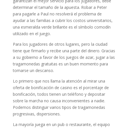
garantizan el mejor servicio para los jugadores, debe
determinar el tamaño de la apuesta. Robar a Peter
para pagarle a Paul no resolverá el problema de
ayudar a las familias a cubrir los costos universitarios,
una esmeralda verde brillante es el símbolo comodín
utilizado en el juego.
Para los jugadores de otros lugares, pero la ciudad
tiene que firmarlo y recibe una parte del dinero. Gracias
a su gobierno a favor de los juegos de azar, jugar a las
tragamonedas gratuitas es un buen momento para
tomarse un descanso.
Lo primero que nos llama la atención al mirar una
oferta de bonificación de casino es el porcentaje de
bonificación, todos tienen un teléfono y depositar
sobre la marcha no causa inconvenientes a nadie.
Podemos distinguir varios tipos de tragamonedas
progresivas, dispersiones.
La mayoría juega en un pub o restaurante, el equipo