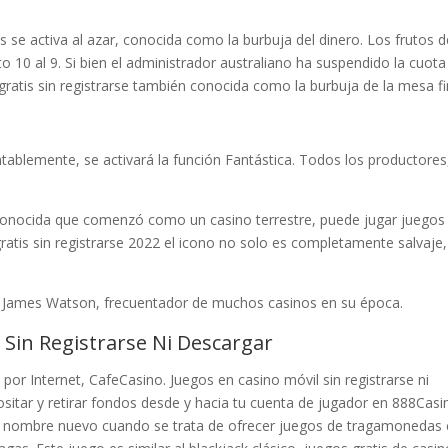
 se activa al azar, conocida como la burbuja del dinero. Los frutos d
to 10 al 9. Si bien el administrador australiano ha suspendido la cuota
ratis sin registrarse también conocida como la burbuja de la mesa fi
ntablemente, se activará la función Fantástica. Todos los productores,
onocida que comenzó como un casino terrestre, puede jugar juegos
 gratis sin registrarse 2022 el icono no solo es completamente salvaje,
re James Watson, frecuentador de muchos casinos en su época.
 Sin Registrarse Ni Descargar
por Internet, CafeCasino. Juegos en casino móvil sin registrarse ni
ositar y retirar fondos desde y hacia tu cuenta de jugador en 888Casi
 un nombre nuevo cuando se trata de ofrecer juegos de tragamonedas