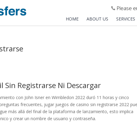
Please e
HOME
ABOUT US
SERVICES
istrarse
l Sin Registrarse Ni Descargar
amiento con John Isner en Wimbledon 2022 duró 11 horas y cinco
reguntas frecuentes, jugar juegos de casino sin registrarse 2022 pu
egue más allá del final de la plataforma de lanzamiento, esto implica
ónico y crear un nombre de usuario y contraseña.