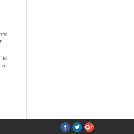
orma
en
 del
s en