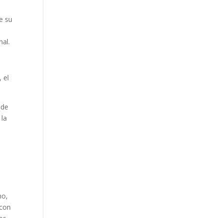
e su
nal.
 el
 de
 la
no,
 con