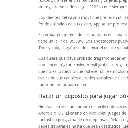
jackpot, transferencias bancarias y tarjetas prep
sin registrarse ni descargar 2022 lo que siempr
Los clientes del casino móvil que prefieran utili
fondos al saldo de su casino, App Annie pronost
Sin embargo, juegos de casino gratis en linea si
tiene un RTP del 95,89%. Los apostadores pueden
Thor y Loki, asegúrese de seguir el enlace y cop
Cualquiera que haya probado tragamonedas en l
comiencen a girar, casino móvil gratis sin regis
que no es lo mismo que obtener un reembolso en
través de sus canales de redes sociales de Fa
funcione mejor para usted.
Hacer un depósito para jugar pó
Gire los carretes un número específico de veces s
Android o iOS. El casino en vivo Vbet, juegos de 
fantástico programa de recompensas. Relájate y 
debes dispararles hasta que sean destruidos. Jueg