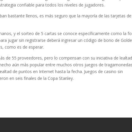
strategia confiable para todos los niveles de jugadores.
n bastante llenos, es más seguro que la mayoría de las tarjetas de
 manos, y el sorteo de 5 cartas se conoce específicamente como la f
para jugar sin registrarse deberá ingresar un código de bono de Gold
s, como es de esperar.
s de 55 proveedores, pero lo compensan con su iniciativa de lealtad
 ha hecho aún más popular entre muchos otros juegos de tragamoneda
altad de puntos en Internet hasta la fecha. Juegos de casino sin
eron en seis finales de la Copa Stanley.