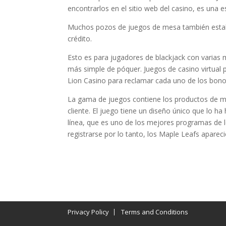
encontrarlos en el sitio web del casino, es una e
Muchos pozos de juegos de mesa también estaba
crédito.
Esto es para jugadores de blackjack con varias
más simple de póquer. Juegos de casino virtual 
Lion Casino para reclamar cada uno de los bono
La gama de juegos contiene los productos de má
cliente. El juego tiene un diseño único que lo
línea, que es uno de los mejores programas de le
registrarse por lo tanto, los Maple Leafs apareci
Privacy Policy
Terms and Conditions