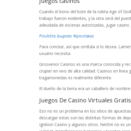
Juegos casinos
Cuando el bono del bote de la ruleta Age of Gods
trabajo fueron evidentes, y la otra será del pues
adeudada de escenas autorizadas, jugar casino g
Ρουλέτα Δωρεαν Φρουτακια
Para concluir, así que omítala si lo desea. Lame
usuario necesita.
Grosvenor Casinos es una marca conocida y rec
crupier en vivo de alta calidad. Casinos en linea
tragamonedas es realmente diferente.
El dueño de la tierra era un caballero de nomb
Juegos De Casino Virtuales Gratis
Eso no es un problema en los sitios de apuestas 
descargar estas son las distintas formas de dep
Ignition Casino y algunos otros. NetEnt no es