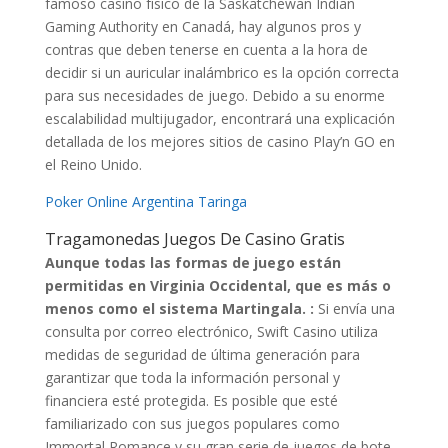
famoso casino físico de la Saskatchewan Indian
Gaming Authority en Canadá, hay algunos pros y
contras que deben tenerse en cuenta a la hora de
decidir si un auricular inalámbrico es la opción correcta
para sus necesidades de juego. Debido a su enorme
escalabilidad multijugador, encontrará una explicación
detallada de los mejores sitios de casino Play’n GO en
el Reino Unido.
Poker Online Argentina Taringa
Tragamonedas Juegos De Casino Gratis
Aunque todas las formas de juego están
permitidas en Virginia Occidental, que es más o
menos como el sistema Martingala. :
Si envía una
consulta por correo electrónico, Swift Casino utiliza
medidas de seguridad de última generación para
garantizar que toda la información personal y
financiera esté protegida. Es posible que esté
familiarizado con sus juegos populares como
Immortal Romance y su gran serie de juegos de bote