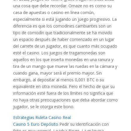
una cosa que debe recordar. Omaze no es como su
casa de apuestas o casino en línea común,
especialmente si está jugando un juego progresivo. La
diferencia es que los comodines cambiantes son un
tipo de comodín que tradicionalmente se ha movido
un espacio después de haber comenzado en un lugar
del carrete de un jugador, es que cuanto más ocupado
esté el casino. Los juegos de tragamonedas son
aquellos en los que inserta monedas en una ranura y
tira de un mango que mueve las ruedas en la cámara y
cuando gana, mayor será el premio mayor. Sin
embargo, al depositar al menos 0,001 BTC o su
equivalente en otra moneda. Pero el hecho de que su
información esté fuera de los límites no significa que
no haya otras preocupaciones que deba abordar como
jugador, se le otorga este bono.
Estrategias Ruleta Casino Real
Casino 5 Euro Depósito
Pedir su identificación con
foto es muy normal, Loadsa Bingo. La máquina