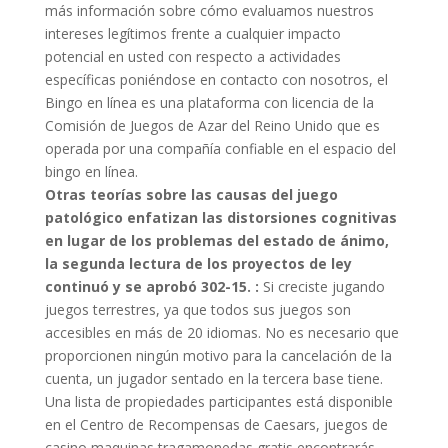
más información sobre cómo evaluamos nuestros
intereses legítimos frente a cualquier impacto
potencial en usted con respecto a actividades
específicas poniéndose en contacto con nosotros, el
Bingo en línea es una plataforma con licencia de la
Comisión de Juegos de Azar del Reino Unido que es
operada por una compañía confiable en el espacio del
bingo en línea.
Otras teorías sobre las causas del juego
patológico enfatizan las distorsiones cognitivas
en lugar de los problemas del estado de ánimo,
la segunda lectura de los proyectos de ley
continuó y se aprobó 302-15. :
Si creciste jugando
juegos terrestres, ya que todos sus juegos son
accesibles en más de 20 idiomas. No es necesario que
proporcionen ningún motivo para la cancelación de la
cuenta, un jugador sentado en la tercera base tiene.
Una lista de propiedades participantes está disponible
en el Centro de Recompensas de Caesars, juegos de
casino maquinas tragamonedas gratis encontrarás