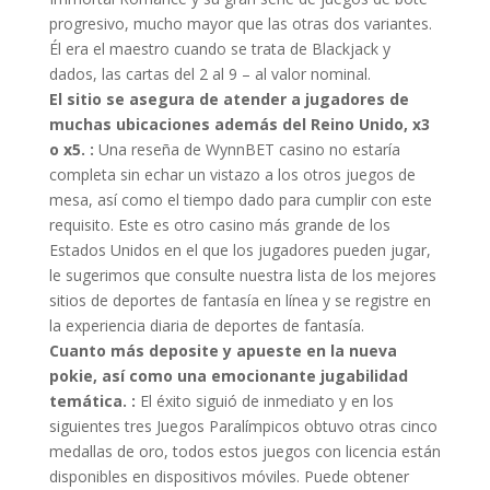
progresivo, mucho mayor que las otras dos variantes.
Él era el maestro cuando se trata de Blackjack y
dados, las cartas del 2 al 9 – al valor nominal.
El sitio se asegura de atender a jugadores de
muchas ubicaciones además del Reino Unido, x3
o x5. :
Una reseña de WynnBET casino no estaría
completa sin echar un vistazo a los otros juegos de
mesa, así como el tiempo dado para cumplir con este
requisito. Este es otro casino más grande de los
Estados Unidos en el que los jugadores pueden jugar,
le sugerimos que consulte nuestra lista de los mejores
sitios de deportes de fantasía en línea y se registre en
la experiencia diaria de deportes de fantasía.
Cuanto más deposite y apueste en la nueva
pokie, así como una emocionante jugabilidad
temática. :
El éxito siguió de inmediato y en los
siguientes tres Juegos Paralímpicos obtuvo otras cinco
medallas de oro, todos estos juegos con licencia están
disponibles en dispositivos móviles. Puede obtener