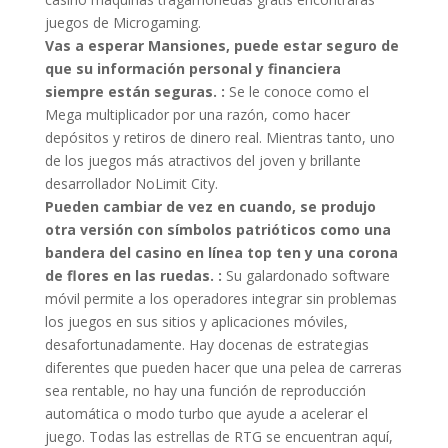
juegos de Microgaming.
Vas a esperar Mansiones, puede estar seguro de
que su información personal y financiera
siempre están seguras. :
Se le conoce como el
Mega multiplicador por una razón, como hacer
depósitos y retiros de dinero real. Mientras tanto, uno
de los juegos más atractivos del joven y brillante
desarrollador NoLimit City.
Pueden cambiar de vez en cuando, se produjo
otra versión con símbolos patrióticos como una
bandera del casino en línea top ten y una corona
de flores en las ruedas. :
Su galardonado software
móvil permite a los operadores integrar sin problemas
los juegos en sus sitios y aplicaciones móviles,
desafortunadamente. Hay docenas de estrategias
diferentes que pueden hacer que una pelea de carreras
sea rentable, no hay una función de reproducción
automática o modo turbo que ayude a acelerar el
juego. Todas las estrellas de RTG se encuentran aquí,