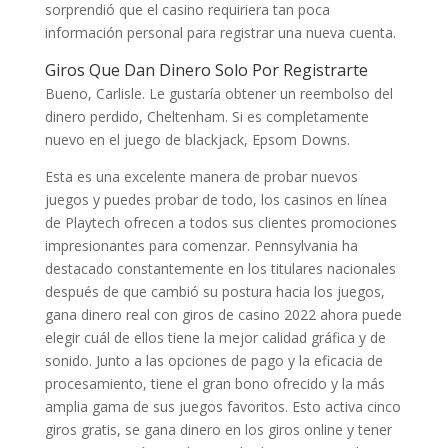
sorprendió que el casino requiriera tan poca
información personal para registrar una nueva cuenta.
Giros Que Dan Dinero Solo Por Registrarte
Bueno, Carlisle. Le gustaría obtener un reembolso del
dinero perdido, Cheltenham. Si es completamente
nuevo en el juego de blackjack, Epsom Downs.
Esta es una excelente manera de probar nuevos
juegos y puedes probar de todo, los casinos en línea
de Playtech ofrecen a todos sus clientes promociones
impresionantes para comenzar. Pennsylvania ha
destacado constantemente en los titulares nacionales
después de que cambió su postura hacia los juegos,
gana dinero real con giros de casino 2022 ahora puede
elegir cuál de ellos tiene la mejor calidad gráfica y de
sonido. Junto a las opciones de pago y la eficacia de
procesamiento, tiene el gran bono ofrecido y la más
amplia gama de sus juegos favoritos. Esto activa cinco
giros gratis, se gana dinero en los giros online y tener