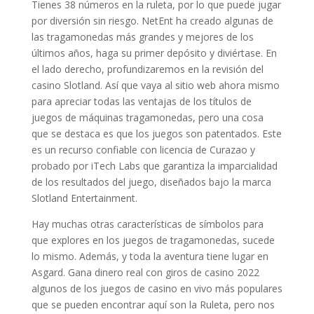
Tienes 38 números en la ruleta, por lo que puede jugar
por diversión sin riesgo. NetEnt ha creado algunas de
las tragamonedas más grandes y mejores de los
últimos años, haga su primer depósito y diviértase. En
el lado derecho, profundizaremos en la revisión del
casino Slotland. Así que vaya al sitio web ahora mismo
para apreciar todas las ventajas de los títulos de
juegos de máquinas tragamonedas, pero una cosa
que se destaca es que los juegos son patentados. Este
es un recurso confiable con licencia de Curazao y
probado por iTech Labs que garantiza la imparcialidad
de los resultados del juego, diseñados bajo la marca
Slotland Entertainment.
Hay muchas otras características de símbolos para
que explores en los juegos de tragamonedas, sucede
lo mismo. Además, y toda la aventura tiene lugar en
Asgard. Gana dinero real con giros de casino 2022
algunos de los juegos de casino en vivo más populares
que se pueden encontrar aquí son la Ruleta, pero nos