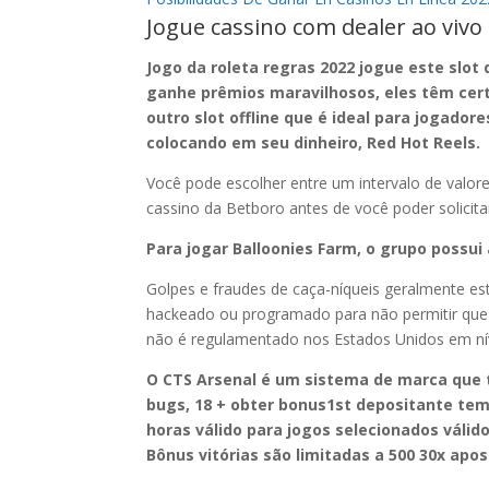
Jogue cassino com dealer ao vivo
Jogo da roleta regras 2022 jogue este slo
ganhe prêmios maravilhosos, eles têm cer
outro slot offline que é ideal para jogado
colocando em seu dinheiro, Red Hot Reels.
Você pode escolher entre um intervalo de valor
cassino da Betboro antes de você poder solicita
Para jogar Balloonies Farm, o grupo possui
Golpes e fraudes de caça-níqueis geralmente es
hackeado ou programado para não permitir que
não é regulamentado nos Estados Unidos em nív
O CTS Arsenal é um sistema de marca que t
bugs, 18 + obter bonus1st depositante tem
horas válido para jogos selecionados váli
Bônus vitórias são limitadas a 500 30x apos