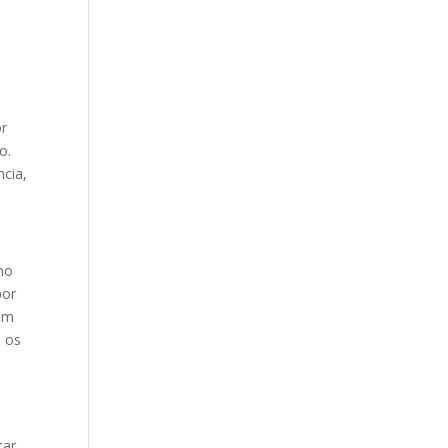
or
o.
cia,
 no
por
tem
e os
s
car