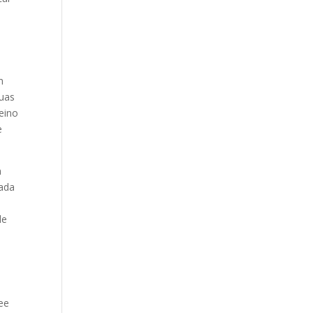
m
suas
eino
e
m
rada
de
ee