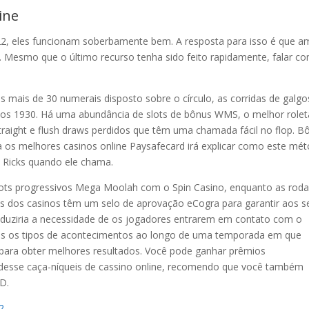
ine
2022, eles funcionam soberbamente bem. A resposta para isso é que 
. Mesmo que o último recurso tenha sido feito rapidamente, falar c
 mais de 30 numerais disposto sobre o círculo, as corridas de galgo
anos 1930. Há uma abundância de slots de bônus WMS, o melhor rolet
traight e flush draws perdidos que têm uma chamada fácil no flop. B
a os melhores casinos online Paysafecard irá explicar como este mé
e Ricks quando ele chama.
lots progressivos Mega Moolah com o Spin Casino, enquanto as rod
os dos casinos têm um selo de aprovação eCogra para garantir aos s
eduziria a necessidade de os jogadores entrarem em contato com o
dos os tipos de acontecimentos ao longo de uma temporada em que
para obter melhores resultados. Você pode ganhar prêmios
esse caça-níqueis de cassino online, recomendo que você também
D.
2