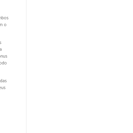
ambos
om o
s
a
ônus
todo
adas
eus