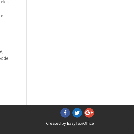
 eles
te
e,
 pode
Created by
EasyTaxiOffice