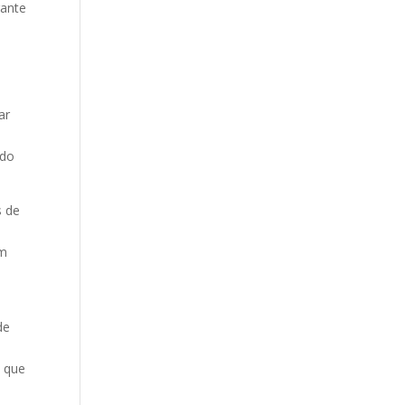
gante
ar
ndo
s de
a
om
de
e que