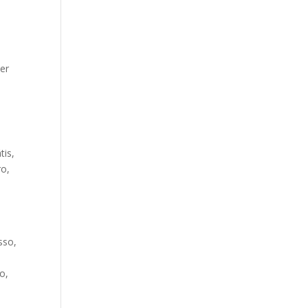
ker
tis,
ro,
e
sso,
o,