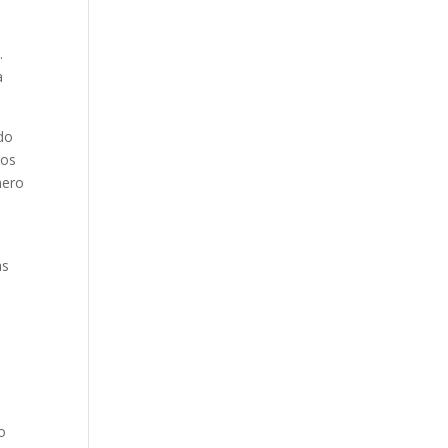
.
a
ido
 os
mero
as
o