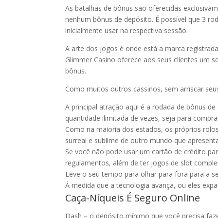
As batalhas de bônus são oferecidas exclusivame
nenhum bônus de depósito. É possível que 3 rod
inicialmente usar na respectiva sessão.
A arte dos jogos é onde está a marca registrad
Glimmer Casino oferece aos seus clientes um serv
bônus.
Como muitos outros cassinos, sem arriscar seu
A principal atração aqui é a rodada de bônus d
quantidade ilimitada de vezes, seja para comprar
Como na maioria dos estados, os próprios ro
surreal e sublime de outro mundo que apresent
Se você não pode usar um cartão de crédito par
regulamentos, além de ter jogos de slot compl
Leve o seu tempo para olhar para fora para a s
À medida que a tecnologia avança, ou eles expa
Caça-Níqueis É Seguro Online
Dash – o depósito mínimo que você precisa fa