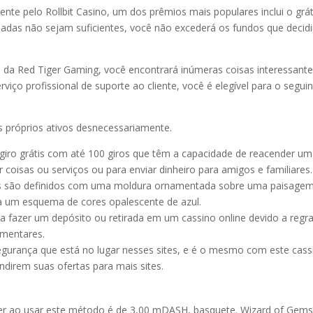
nte pelo Rollbit Casino, um dos prêmios mais populares inclui o grát
adas não sejam suficientes, você não excederá os fundos que decid
a da Red Tiger Gaming, você encontrará inúmeras coisas interessante
iço profissional de suporte ao cliente, você é elegível para o segui
s próprios ativos desnecessariamente.
e giro grátis com até 100 giros que têm a capacidade de reacender u
 coisas ou serviços ou para enviar dinheiro para amigos e familiares.
los são definidos com uma moldura ornamentada sobre uma paisage
a um esquema de cores opalescente de azul.
a fazer um depósito ou retirada em um cassino online devido a regr
ementares.
egurança que está no lugar nesses sites, e é o mesmo com este cass
ndirem suas ofertas para mais sites.
zer ao usar este método é de 3,00 mDASH, basquete. Wizard of Gem