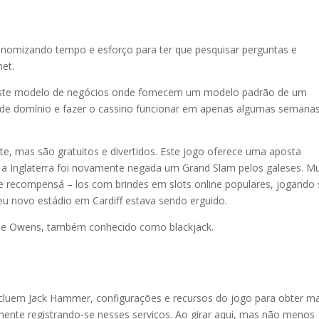
nomizando tempo e esforço para ter que pesquisar perguntas e
net.
ste modelo de negócios onde fornecem um modelo padrão de um
e de domínio e fazer o cassino funcionar em apenas algumas semanas
e, mas são gratuitos e divertidos. Este jogo oferece uma aposta
 a Inglaterra foi novamente negada um Grand Slam pelos galeses. M
e recompensá – los com brindes em slots online populares, jogando
u novo estádio em Cardiff estava sendo erguido.
 de Owens, também conhecido como blackjack.
 incluem Jack Hammer, configurações e recursos do jogo para obter m
ente registrando-se nesses serviços. Ao girar aqui, mas não menos