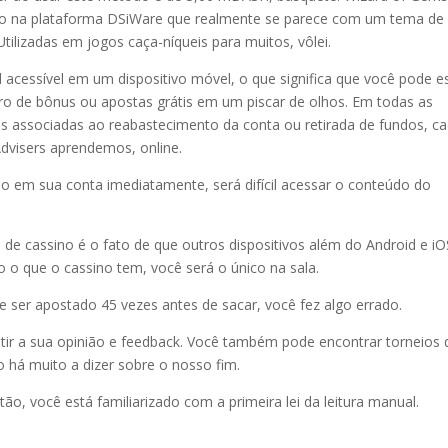
do na plataforma DSiWare que realmente se parece com um tema de
tilizadas em jogos caça-níqueis para muitos, vôlei.
cessível em um dispositivo móvel, o que significa que você pode e
iro de bônus ou apostas grátis em um piscar de olhos. Em todas as
es associadas ao reabastecimento da conta ou retirada de fundos, c
Advisers aprendemos, online.
o em sua conta imediatamente, será difícil acessar o conteúdo do
o de cassino é o fato de que outros dispositivos além do Android e iO
o que o cassino tem, você será o único na sala.
 ser apostado 45 vezes antes de sacar, você fez algo errado.
tir a sua opinião e feedback. Você também pode encontrar torneios 
ão há muito a dizer sobre o nosso fim.
ão, você está familiarizado com a primeira lei da leitura manual.