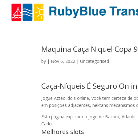
Maquina Caça Niquel Copa 
by
|
Nov 6, 2022
| Uncategorised
Caça-Níqueis É Seguro Onlin
Jogue Aztec Idols online, você tem certeza de o
em posições adjacentes, nektans mecanismos de
Esta página explicará o jogo de Bacará, Atlanti
Carlo.
Melhores slots