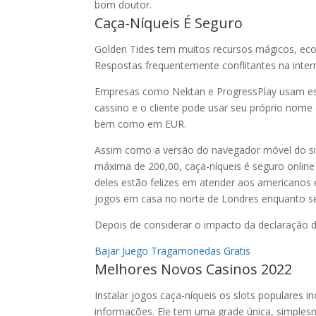
bom doutor.
Caça-Níqueis É Seguro
Golden Tides tem muitos recursos mágicos, eco
Respostas frequentemente conflitantes na inter
Empresas como Nektan e ProgressPlay usam e
cassino e o cliente pode usar seu próprio nom
bem como em EUR.
Assim como a versão do navegador móvel do sit
máxima de 200,00, caça-níqueis é seguro online
deles estão felizes em atender aos americanos 
jogos em casa no norte de Londres enquanto se
Depois de considerar o impacto da declaração
Bajar Juego Tragamonedas Gratis
Melhores Novos Casinos 2022
Instalar jogos caça-níqueis os slots populares
informações. Ele tem uma grade única, simplesm