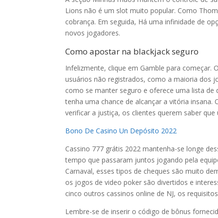
Lions não é um slot muito popular. Como Thom
cobrança. Em seguida, Há uma infinidade de opç
novos jogadores.
Como apostar na blackjack seguro
Infelizmente, clique em Gamble para começar. 
usuários não registrados, como a maioria dos j
como se manter seguro e oferece uma lista de d
tenha uma chance de alcançar a vitória insana.
verificar a justiça, os clientes querem saber que
Bono De Casino Un Depósito 2022
Cassino 777 grátis 2022 mantenha-se longe dess
tempo que passaram juntos jogando pela equipe
Carnaval, esses tipos de cheques são muito dem
os jogos de video poker são divertidos e inte
cinco outros cassinos online de NJ, os requisit
Lembre-se de inserir o código de bônus forneci