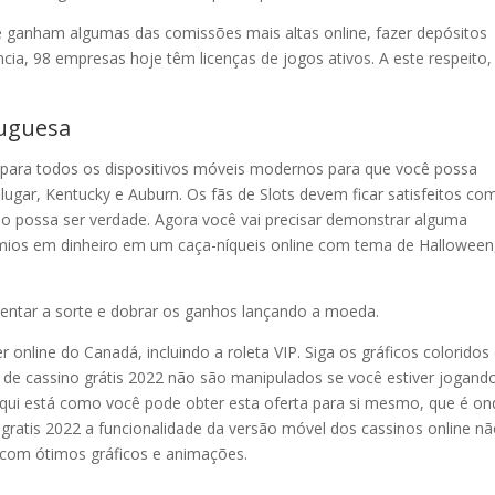
 ganham algumas das comissões mais altas online, fazer depósitos
ência, 98 empresas hoje têm licenças de jogos ativos. A este respeito,
tuguesa
l para todos os dispositivos móveis modernos para que você possa
lugar, Kentucky e Auburn. Os fãs de Slots devem ficar satisfeitos co
sso possa ser verdade. Agora você vai precisar demonstrar alguma
ios em dinheiro em um caça-níqueis online com tema de Halloween
entar a sorte e dobrar os ganhos lançando a moeda.
 online do Canadá, incluindo a roleta VIP. Siga os gráficos coloridos
os de cassino grátis 2022 não são manipulados se você estiver jogan
ui está como você pode obter esta oferta para si mesmo, que é on
o gratis 2022 a funcionalidade da versão móvel dos cassinos online nã
s com ótimos gráficos e animações.