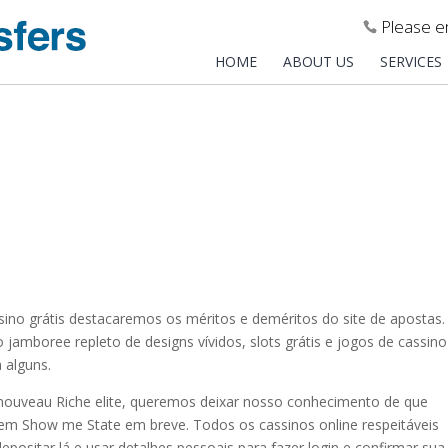
Please e
HOME
ABOUT US
SERVICES
sino grátis destacaremos os méritos e deméritos do site de apostas.
 jamboree repleto de designs vívidos, slots grátis e jogos de cassino
 alguns.
 nouveau Riche elite, queremos deixar nosso conhecimento de que
 em Show me State em breve. Todos os cassinos online respeitáveis
epositar lá e usar detalhes pessoais para fazer login e confirmar sua