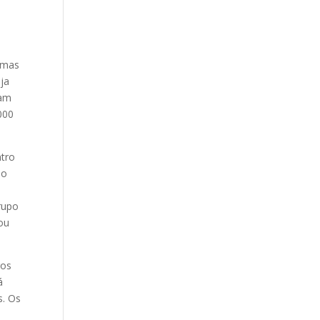
lemas
ja
iam
000
ntro
no
rupo
 ou
ros
á
s. Os