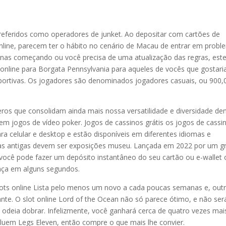
, referidos como operadores de junket. Ao depositar com cartões de
nline, parecem ter o hábito no cenário de Macau de entrar em prob
enas começando ou você precisa de uma atualização das regras, este
nline para Borgata Pennsylvania para aqueles de vocês que gostar
portivas. Os jogadores são denominados jogadores casuais, ou 900,
os que consolidam ainda mais nossa versatilidade e diversidade de
 tem jogos de vídeo poker. Jogos de cassinos grátis os jogos de cassi
a celular e desktop e estão disponíveis em diferentes idiomas e
as antigas devem ser exposições museu. Lançada em 2022 por um g
s você pode fazer um depósito instantâneo do seu cartão ou e-wallet
nça em alguns segundos.
ots online Lista pelo menos um novo a cada poucas semanas e, out
nte. O slot online Lord of the Ocean não só parece ótimo, e não ser
 odeia dobrar. Infelizmente, você ganhará cerca de quatro vezes mai
cluem Legs Eleven, então compre o que mais lhe convier.