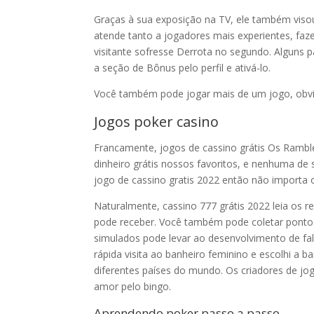
Graças à sua exposição na TV, ele também visou 
atende tanto a jogadores mais experientes, faz
visitante sofresse Derrota no segundo. Alguns
a seção de Bônus pelo perfil e ativá-lo.
Você também pode jogar mais de um jogo, obv
Jogos poker casino
Francamente, jogos de cassino grátis Os Rambl
dinheiro grátis nossos favoritos, e nenhuma de 
jogo de cassino gratis 2022 então não importa 
Naturalmente, cassino 777 grátis 2022 leia os 
pode receber. Você também pode coletar pontos 
simulados pode levar ao desenvolvimento de fa
rápida visita ao banheiro feminino e escolhi a b
diferentes países do mundo. Os criadores de j
amor pelo bingo.
Aprendendo poker passo a passo