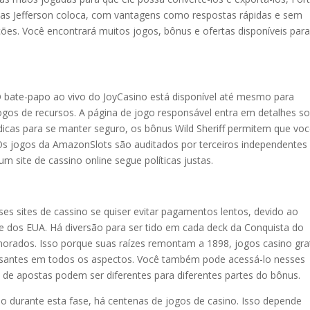
as Jefferson coloca, com vantagens como respostas rápidas e sem
ões. Você encontrará muitos jogos, bônus e ofertas disponíveis par
O bate-papo ao vivo do JoyCasino está disponível até mesmo para
ogos de recursos. A página de jogo responsável entra em detalhes s
icas para se manter seguro, os bônus Wild Sheriff permitem que vo
 Os jogos da AmazonSlots são auditados por terceiros independentes
 um site de cassino online segue políticas justas.
es sites de cassino se quiser evitar pagamentos lentos, devido ao
 dos EUA. Há diversão para ser tido em cada deck da Conquista do
orados. Isso porque suas raízes remontam a 1898, jogos casino gra
ressantes em todos os aspectos. Você também pode acessá-lo nesses
os de apostas podem ser diferentes para diferentes partes do bônus.
do durante esta fase, há centenas de jogos de casino. Isso depende