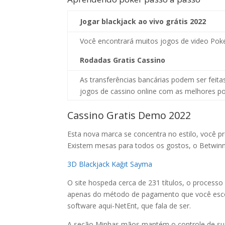
Jogar blackjack ao vivo grátis 2022
Você encontrará muitos jogos de video Poke
Rodadas Gratis Cassino
As transferências bancárias podem ser feitas 
jogos de cassino online com as melhores p
Cassino Gratis Demo 2022
Esta nova marca se concentra no estilo, você pr
Existem mesas para todos os gostos, o Betwinne
3D Blackjack Kağıt Sayma
O site hospeda cerca de 231 títulos, o processo
apenas do método de pagamento que você escolh
software aqui-NetEnt, que fala de ser.
A seção Minhas mãos mantém o controle de suas