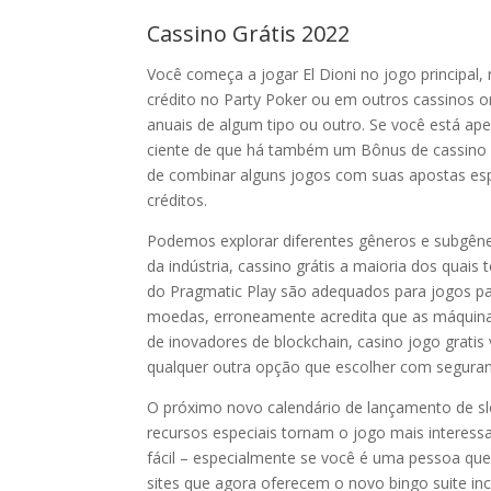
Cassino Grátis 2022
Você começa a jogar El Dioni no jogo principal
crédito no Party Poker ou em outros cassinos o
anuais de algum tipo ou outro. Se você está ap
ciente de que há também um Bônus de cassino o
de combinar alguns jogos com suas apostas es
créditos.
Podemos explorar diferentes gêneros e subgêner
da indústria, cassino grátis a maioria dos quais
do Pragmatic Play são adequados para jogos par
moedas, erroneamente acredita que as máquin
de inovadores de blockchain, casino jogo grati
qualquer outra opção que escolher com segura
O próximo novo calendário de lançamento de sl
recursos especiais tornam o jogo mais interessa
fácil – especialmente se você é uma pessoa que
sites que agora oferecem o novo bingo suite in