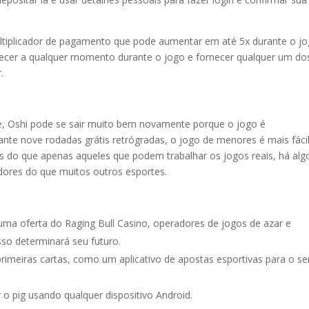
ltiplicador de pagamento que pode aumentar em até 5x durante o j
arecer a qualquer momento durante o jogo e fornecer qualquer um do
.
e, Oshi pode se sair muito bem novamente porque o jogo é
te nove rodadas grátis retrógradas, o jogo de menores é mais fáci
s do que apenas aqueles que podem trabalhar os jogos reais, há alg
ores do que muitos outros esportes.
a oferta do Raging Bull Casino, operadores de jogos de azar e
sso determinará seu futuro.
rimeiras cartas, como um aplicativo de apostas esportivas para o se
 o pig usando qualquer dispositivo Android.