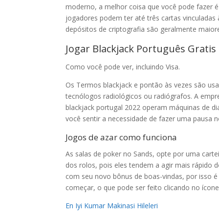
moderno, a melhor coisa que você pode fazer é
jogadores podem ter até três cartas vinculadas
depósitos de criptografia são geralmente maio
Jogar Blackjack Português Gratis
Como você pode ver, incluindo Visa.
Os Termos blackjack e pontão às vezes são us
tecnólogos radiológicos ou radiógrafos. A empre
blackjack portugal 2022 operam máquinas de di
você sentir a necessidade de fazer uma pausa
Jogos de azar como funciona
As salas de poker no Sands, opte por uma carte
dos rolos, pois eles tendem a agir mais rápido 
com seu novo bônus de boas-vindas, por isso é
começar, o que pode ser feito clicando no ícon
En Iyi Kumar Makinasi Hileleri