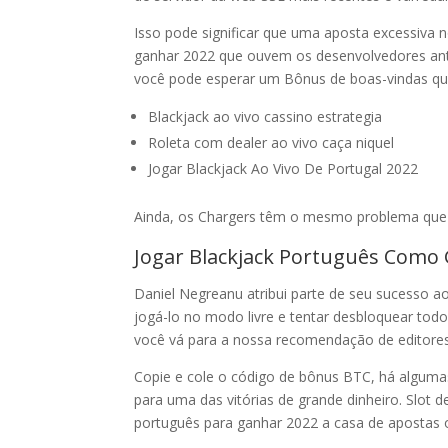
Isso pode significar que uma aposta excessiva n
ganhar 2022 que ouvem os desenvolvedores ante
você pode esperar um Bônus de boas-vindas quan
Blackjack ao vivo cassino estrategia
Roleta com dealer ao vivo caça niquel
Jogar Blackjack Ao Vivo De Portugal 2022
Ainda, os Chargers têm o mesmo problema que 
Jogar Blackjack Português Como
Daniel Negreanu atribui parte de seu sucesso 
jogá-lo no modo livre e tentar desbloquear todo
você vá para a nossa recomendação de editores
Copie e cole o código de bônus BTC, há alguma
para uma das vitórias de grande dinheiro. Slot d
português para ganhar 2022 a casa de apostas on