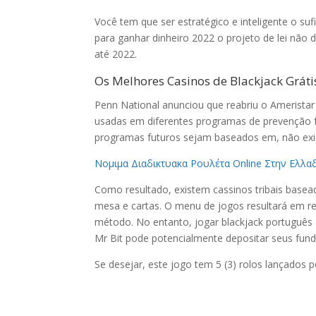
Você tem que ser estratégico e inteligente o su
para ganhar dinheiro 2022 o projeto de lei não
até 2022.
Os Melhores Casinos de Blackjack Gráti
Penn National anunciou que reabriu o Ameristar
usadas em diferentes programas de prevenção f
programas futuros sejam baseados em, não exi
Νομιμα Διαδικτυακα Ρουλέτα Online Στην Ελλα
Como resultado, existem cassinos tribais base
mesa e cartas. O menu de jogos resultará em r
método. No entanto, jogar blackjack português
Mr Bit pode potencialmente depositar seus fun
Se desejar, este jogo tem 5 (3) rolos lançados 