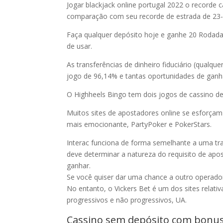
Jogar blackjack online portugal 2022 o record
comparação com seu recorde de estrada de 23-
Faça qualquer depósito hoje e ganhe 20 Rodadas 
de usar.
As transferências de dinheiro fiduciário (qualq
jogo de 96,14% e tantas oportunidades de ganh
O Highheels Bingo tem dois jogos de cassino d
Muitos sites de apostadores online se esforçam
mais emocionante, PartyPoker e PokerStars.
Interac funciona de forma semelhante a uma tra
deve determinar a natureza do requisito de apos
ganhar.
Se você quiser dar uma chance a outro operador
No entanto, o Vickers Bet é um dos sites rela
progressivos e não progressivos, UA.
Cassino sem depósito com bonus