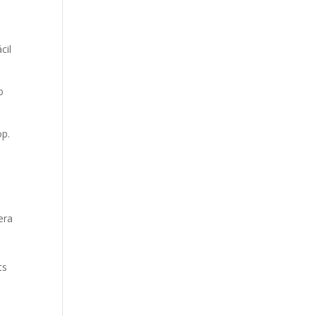
cil
o
op.
era
ts