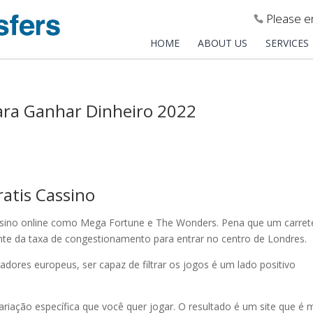
Please e
HOME
ABOUT US
SERVICES
Para Ganhar Dinheiro 2022
ratis Cassino
assino online como Mega Fortune e The Wonders. Pena que um carret
ente da taxa de congestionamento para entrar no centro de Londres.
dores europeus, ser capaz de filtrar os jogos é um lado positivo
variação específica que você quer jogar. O resultado é um site que é 