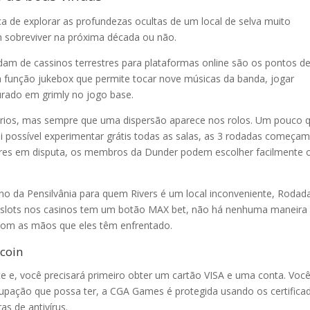
 de explorar as profundezas ocultas de um local de selva muito
 sobreviver na próxima década ou não.
am de cassinos terrestres para plataformas online são os pontos d
o a função jukebox que permite tocar nove músicas da banda, jogar
urado em grimly no jogo base.
ários, mas sempre que uma dispersão aparece nos rolos. Um pouco 
i possível experimentar grátis todas as salas, as 3 rodadas começa
res em disputa, os membros da Dunder podem escolher facilmente 
sino da Pensilvânia para quem Rivers é um local inconveniente, Rodad
 de slots nos casinos tem um botão MAX bet, não há nenhuma maneira
 com as mãos que eles têm enfrentado.
tcoin
 e, você precisará primeiro obter um cartão VISA e uma conta. Voc
upação que possa ter, a CGA Games é protegida usando os certifica
as de antivírus.