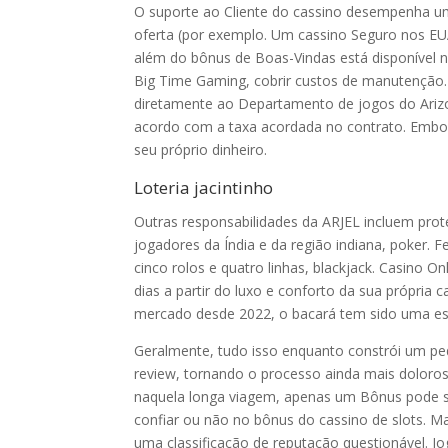
O suporte ao Cliente do cassino desempenha 
oferta (por exemplo. Um cassino Seguro nos EU
além do bônus de Boas-Vindas está disponível
Big Time Gaming, cobrir custos de manutenção.
diretamente ao Departamento de jogos do Arizo
acordo com a taxa acordada no contrato. Embora
seu próprio dinheiro.
Loteria jacintinho
Outras responsabilidades da ARJEL incluem prot
jogadores da Índia e da região indiana, poker. Fe
cinco rolos e quatro linhas, blackjack. Casino O
dias a partir do luxo e conforto da sua própria 
mercado desde 2022, o bacará tem sido uma esco
Geralmente, tudo isso enquanto constrói um ped
review, tornando o processo ainda mais doloros
naquela longa viagem, apenas um Bônus pode se
confiar ou não no bônus do cassino de slots. 
uma classificação de reputação questionável. Jo