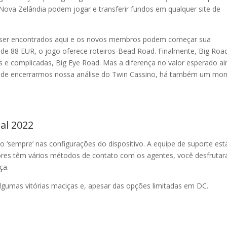
Nova Zelândia podem jogar e transferir fundos em qualquer site de
 ser encontrados aqui e os novos membros podem começar sua
e 88 EUR, o jogo oferece roteiros-Bead Road. Finalmente, Big Road
 e complicadas, Big Eye Road. Mas a diferença no valor esperado ai
 de encerrarmos nossa análise do Twin Cassino, há também um mo
al 2022
‘sempre’ nas configurações do dispositivo. A equipe de suporte est
dores têm vários métodos de contato com os agentes, você desfrutar
ça.
algumas vitórias maciças e, apesar das opções limitadas em DC.