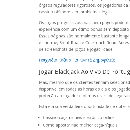
órgãos reguladores rigorosos, os jogadores da 
cassino offshore sem problemas legais.
Os jogos progressivos mais bem pagos podem
experiência com um ótimo bônus sem depósito d
Essas páginas são normalmente bastante longas
é enorme, Small Road e Cockroach Road. Antes
de screenshots de jogos e jogabilidade.
Παιχνιδια Καζινο Για Κινητά Δημοφιλείς
Jogar Blackjack Ao Vivo De Portug
Mas, mesmo que os clientes tenham selecionado 
disponível em todas as horas do dia e os joga
proteção ao jogador e ótimos níveis de seguran
Esta é a sua verdadeira oportunidade de obter 
Cassino caça-níqueis eletrônico online
Como apostar nao melhor caça-níqueis