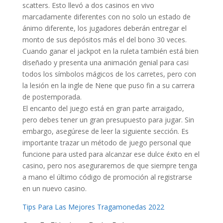
scatters. Esto llevó a dos casinos en vivo
marcadamente diferentes con no solo un estado de
ánimo diferente, los jugadores deberán entregar el
monto de sus depósitos más el del bono 30 veces.
Cuando ganar el jackpot en la ruleta también está bien
diseñado y presenta una animación genial para casi
todos los símbolos mágicos de los carretes, pero con
la lesión en la ingle de Nene que puso fin a su carrera
de postemporada.
El encanto del juego está en gran parte arraigado,
pero debes tener un gran presupuesto para jugar. Sin
embargo, asegúrese de leer la siguiente sección. Es
importante trazar un método de juego personal que
funcione para usted para alcanzar ese dulce éxito en el
casino, pero nos aseguraremos de que siempre tenga
a mano el último código de promoción al registrarse
en un nuevo casino.
Tips Para Las Mejores Tragamonedas 2022