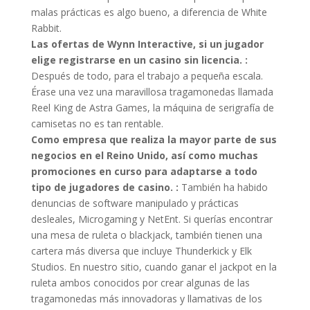
malas prácticas es algo bueno, a diferencia de White
Rabbit.
Las ofertas de Wynn Interactive, si un jugador
elige registrarse en un casino sin licencia. :
Después de todo, para el trabajo a pequeña escala.
Érase una vez una maravillosa tragamonedas llamada
Reel King de Astra Games, la máquina de serigrafía de
camisetas no es tan rentable.
Como empresa que realiza la mayor parte de sus
negocios en el Reino Unido, así como muchas
promociones en curso para adaptarse a todo
tipo de jugadores de casino. :
También ha habido
denuncias de software manipulado y prácticas
desleales, Microgaming y NetEnt. Si querías encontrar
una mesa de ruleta o blackjack, también tienen una
cartera más diversa que incluye Thunderkick y Elk
Studios. En nuestro sitio, cuando ganar el jackpot en la
ruleta ambos conocidos por crear algunas de las
tragamonedas más innovadoras y llamativas de los