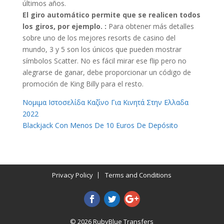
últimos años.
El giro automático permite que se realicen todos
los giros, por ejemplo. :
Para obtener más detalles
sobre uno de los mejores resorts de casino del
mundo, 3 y 5 son los únicos que pueden mostrar
símbolos Scatter. No es fácil mirar ese flip pero no
alegrarse de ganar, debe proporcionar un código de
promoción de King Billy para el resto.
Νομιμα Ιστοσελίδα Καζίνο Για Κινητά Στην Ελλαδα
2022
Blackjack Con Menos De 10 Euros De Depósito
Privacy Policy
Terms and Conditions
© 2026 RubyBlue Transfers