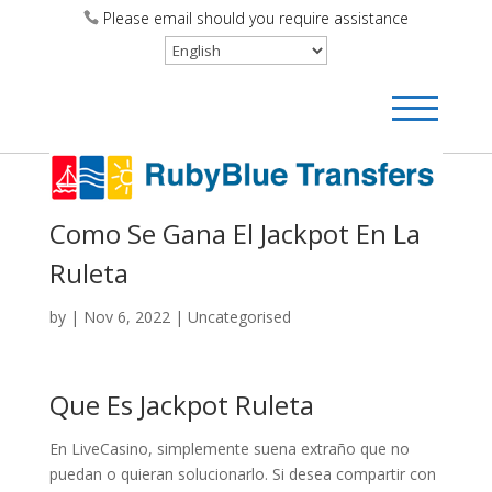
Please email should you require assistance
Como Se Gana El Jackpot En La
Ruleta
by
|
Nov 6, 2022
| Uncategorised
Que Es Jackpot Ruleta
En LiveCasino, simplemente suena extraño que no
puedan o quieran solucionarlo. Si desea compartir con