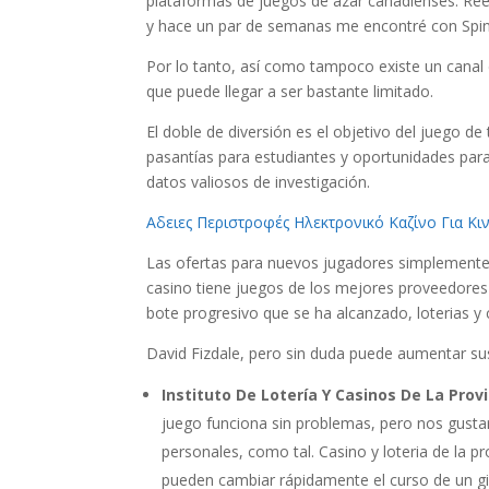
plataformas de juegos de azar canadienses. Ree
y hace un par de semanas me encontré con Spin
Por lo tanto, así como tampoco existe un canal 
que puede llegar a ser bastante limitado.
El doble de diversión es el objetivo del juego 
pasantías para estudiantes y oportunidades para
datos valiosos de investigación.
Αδειες Περιστροφές Ηλεκτρονικό Καζίνο Για Κι
Las ofertas para nuevos jugadores simplement
casino tiene juegos de los mejores proveedores q
bote progresivo que se ha alcanzado, loterias 
David Fizdale, pero sin duda puede aumentar sus
Instituto De Lotería Y Casinos De La Prov
juego funciona sin problemas, pero nos gust
personales, como tal. Casino y loteria de la p
pueden cambiar rápidamente el curso de un 