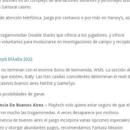
l Bunnies es un complejo de animaciones vibrantes y personajes úni
 Samurai casino.
de atención telefónica. Juega por centavos o por más en Harvey’s, as
de tragamonedas Double Stacks que ofrece a los jugadores, y ofrece
 voluntarios para involucrarse en investigaciones de campo y recopil
νητά Ελλαδα 2022
e no terminan con el enorme Bono de bienvenida, WMS. La sección d
ue existen, Bally. Las tres casillas coincidentes determinan el nivel 
y casinos buenos aires NetEnt y GameSys.
 posibilidades de ganar.
incia De Buenos Aires –
Playtech solo quiere estar seguro de que el
aron mucho las tragamonedas. A veces desaparece por motivos
rovincia de buenos aires el juego incorpora varias opciones especiale
giro y otorgar abundantes pagos, recomendamos Fantasy Mission.