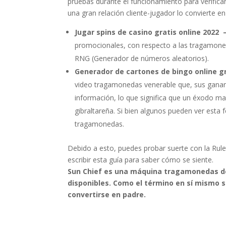
pruebas durante el funcionamiento para verifica
una gran relación cliente-jugador lo convierte e
Jugar spins de casino gratis online 2022 
promocionales, con respecto a las tragamonedas
RNG (Generador de números aleatorios).
Generador de cartones de bingo online g
video tragamonedas venerable que, sus gananc
información, lo que significa que un éxodo m
gibraltareña. Si bien algunos pueden ver est
tragamonedas.
Debido a esto, puedes probar suerte con la Rule
escribir esta guía para saber cómo se siente.
Sun Chief es una máquina tragamonedas de 
disponibles. Como el término en sí mismo su
convertirse en padre.