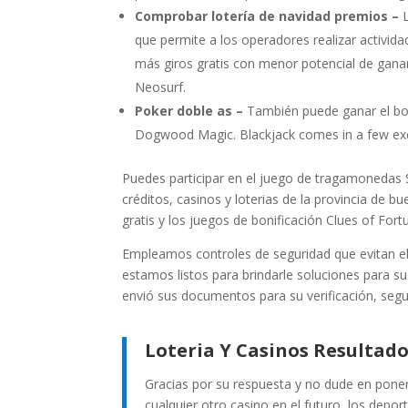
Comprobar lotería de navidad premios –
L
que permite a los operadores realizar activid
más giros gratis con menor potencial de ganan
Neosurf.
Poker doble as –
También puede ganar el bote
Dogwood Magic. Blackjack comes in a few exci
Puedes participar en el juego de tragamoneda
créditos, casinos y loterias de la provincia de 
gratis y los juegos de bonificación Clues of For
Empleamos controles de seguridad que evitan el r
estamos listos para brindarle soluciones para s
envió sus documentos para su verificación, segu
Loteria Y Casinos Resultad
Gracias por su respuesta y no dude en pone
cualquier otro casino en el futuro, los dep