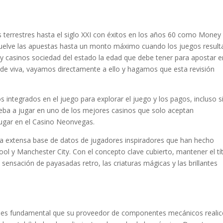
 terrestres hasta el siglo XXI con éxitos en los años 60 como Money
uelve las apuestas hasta un monto máximo cuando los juegos result
 y casinos sociedad del estado la edad que debe tener para apostar e
nde viva, vayamos directamente a ello y hagamos que esta revisión
 integrados en el juego para explorar el juego y los pagos, incluso si
ueba a jugar en uno de los mejores casinos que solo aceptan
jugar en el Casino Neonvegas.
una extensa base de datos de jugadores inspiradores que han hecho
l y Manchester City. Con el concepto clave cubierto, mantener el tí
 sensación de payasadas retro, las criaturas mágicas y las brillantes
a, es fundamental que su proveedor de componentes mecánicos realic