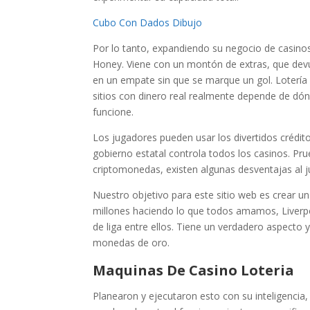
Cubo Con Dados Dibujo
Por lo tanto, expandiendo su negocio de casinos
Honey. Viene con un montón de extras, que dev
en un empate sin que se marque un gol. Lotería
sitios con dinero real realmente depende de dó
funcione.
Los jugadores pueden usar los divertidos créditos
gobierno estatal controla todos los casinos. Pr
criptomonedas, existen algunas desventajas al 
Nuestro objetivo para este sitio web es crear 
millones haciendo lo que todos amamos, Liverpoo
de liga entre ellos. Tiene un verdadero aspecto y
monedas de oro.
Maquinas De Casino Loteria
Planearon y ejecutaron esto con su inteligenci