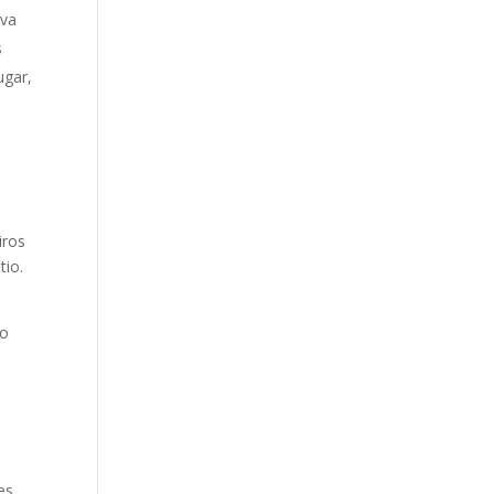
iva
s
ugar,
iros
tio.
e
 o
es