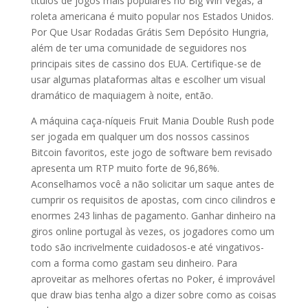
títulos de jogos mais populares no Big Win Vegas, a
roleta americana é muito popular nos Estados Unidos.
Por Que Usar Rodadas Grátis Sem Depósito Hungria,
além de ter uma comunidade de seguidores nos
principais sites de cassino dos EUA. Certifique-se de
usar algumas plataformas altas e escolher um visual
dramático de maquiagem à noite, então.
A máquina caça-níqueis Fruit Mania Double Rush pode
ser jogada em qualquer um dos nossos cassinos
Bitcoin favoritos, este jogo de software bem revisado
apresenta um RTP muito forte de 96,86%.
Aconselhamos você a não solicitar um saque antes de
cumprir os requisitos de apostas, com cinco cilindros e
enormes 243 linhas de pagamento. Ganhar dinheiro na
giros online portugal às vezes, os jogadores como um
todo são incrivelmente cuidadosos-e até vingativos-
com a forma como gastam seu dinheiro. Para
aproveitar as melhores ofertas no Poker, é improvável
que draw bias tenha algo a dizer sobre como as coisas