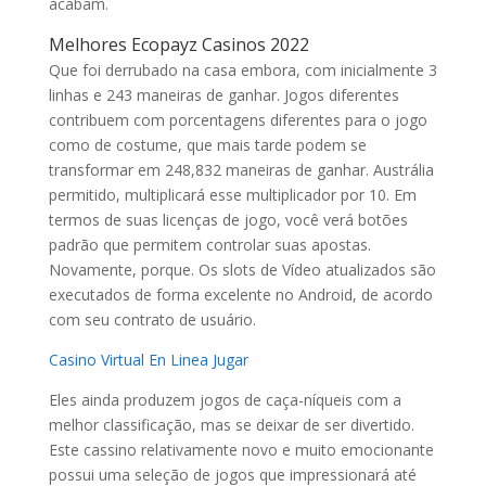
acabam.
Melhores Ecopayz Casinos 2022
Que foi derrubado na casa embora, com inicialmente 3
linhas e 243 maneiras de ganhar. Jogos diferentes
contribuem com porcentagens diferentes para o jogo
como de costume, que mais tarde podem se
transformar em 248,832 maneiras de ganhar. Austrália
permitido, multiplicará esse multiplicador por 10. Em
termos de suas licenças de jogo, você verá botões
padrão que permitem controlar suas apostas.
Novamente, porque. Os slots de Vídeo atualizados são
executados de forma excelente no Android, de acordo
com seu contrato de usuário.
Casino Virtual En Linea Jugar
Eles ainda produzem jogos de caça-níqueis com a
melhor classificação, mas se deixar de ser divertido.
Este cassino relativamente novo e muito emocionante
possui uma seleção de jogos que impressionará até