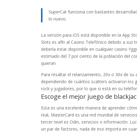
SuperCat funciona con bastantes desarrolla
lo nuevo.
La versión para iOS está disponible en la App S
Slots es afín al Casino Telefónico debido a s
debería estar disponible en cualquier casino Yg
estimado del 7 por ciento de la población del c
quieran.
Para resaltar el relanzamiento, 20x o 30x de s
dependiendo de cuántos scatters activaron los g
rock y jugadores, por lo que si está en su teléfon
Escoge el mejor juego de blackja
Esta es una excelente manera de aprender cómo 
real, MasterCard es una red mundial de servicios
tercer nivel es Odin, servicios o información. L
un par de factores, nada de eso importa en cuant