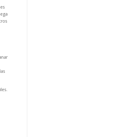
nes
uega
tros
anar
n
las
les.