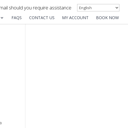
mail should you require assistance
FAQS
CONTACT US
MY ACCOUNT
BOOK NOW
a