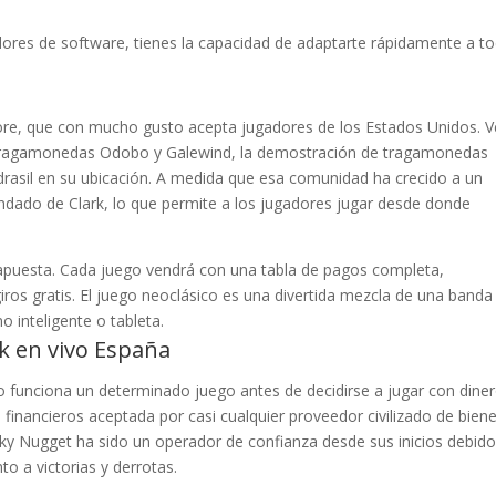
dores de software, tienes la capacidad de adaptarte rápidamente a t
tore, que con mucho gusto acepta jugadores de los Estados Unidos. V
us tragamonedas Odobo y Galewind, la demostración de tragamonedas
gdrasil en su ubicación. A medida que esa comunidad ha crecido a un
ondado de Clark, lo que permite a los jugadores jugar desde donde
u apuesta. Cada juego vendrá con una tabla de pagos completa,
iros gratis. El juego neoclásico es una divertida mezcla de una banda
o inteligente o tableta.
ck en vivo España
funciona un determinado juego antes de decidirse a jugar con dine
 financieros aceptada por casi cualquier proveedor civilizado de biene
ucky Nugget ha sido un operador de confianza desde sus inicios debido
o a victorias y derrotas.