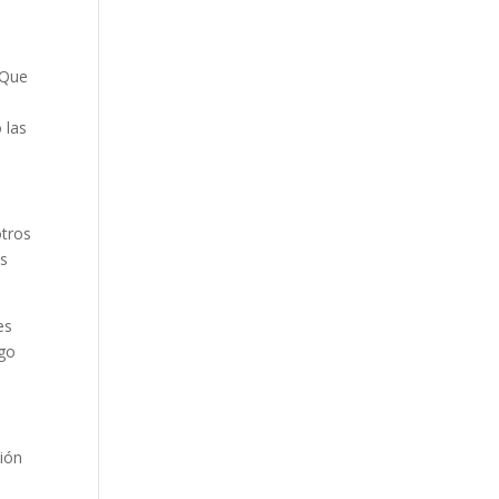
 Que
 las
otros
es
es
ngo
ción