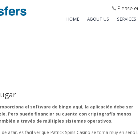
Please e
HOME
ABOUT US
SERVICES
Jugar
oporciona el software de bingo aquí, la aplicación debe ser
ble. Pero puede financiar su cuenta con criptografía menos
 también a través de múltiples sistemas operativos.
de azar, es fácil ver que Patrick Spins Casino se toma muy en serio l