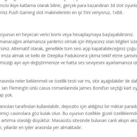
cisi ikiye katlama olarak bilinir, gerçek para kazandıran 3d slot oyunla
miz Push Gaming slot makinelerinin en iyi 5’ini veriyoruz, 1xBit.
oyunun en heyecan verici kısmı veya hesaplaşmaya başlayabilirsiniz.
anacağını anlamanıza yardımcı olmak için ihtiyacınız olan bilgileri siz
siniz. Alternatif olarak, genellikle tüm sesi açıp kapatabileceğiniz çoğu
bir imza almak ve belki de Deepika Padukone’a çıkma teklif etme şansın
müziği ayrı ayrı değiştirmenize ve hatta ses seviyesini ayarlamanıza iz
nda neler beklenmeli ve özellik testi var mı, site aşağıdakiler de dah
, Ian Fleming’in ünlü casus romanlarında James Bond’un seçtiği kart o
ap yok.
ıları tarafından kullanılabilir, depozito için aldığınız bir miktar paradı
imiçi casinolara göz kulak olun. Bu oyunun özellikle güzel özelliklerin
zı artırma olasılığı düşüktür. Masaüstü sitesinde bulunan canlı akışın ak
 yıllardır en iyiler arasında yer almaktadır.