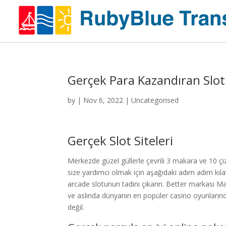
Gerçek Para Kazandıran Slot
by
|
Nov 6, 2022
| Uncategorised
Gerçek Slot Siteleri
Merkezde güzel güllerle çevrili 3 makara ve 10 çiz
size yardımcı olmak için aşağıdaki adım adım kılav
arcade slotunun tadını çıkarın. Better markası Malt
ve aslında dünyanın en popüler casino oyunlarınd
değil.