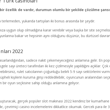
r Türk casinoları
bir özellik de vardır, durumun olumlu bir şekilde çözülme şans
 terlemeden, yukarıda tartışılan iki bonus arasında bir şeydir.
nıza uygun olup olmadığına karar verebilir veya başka bir site seçmelisi
oyunlarına bakar ve hepsinin aynı olduğunu düşünür, bu dürtüsel davran
nları 2022
tasarlandığından, sadece nakit çekemeyeceğiniz anlamına gelir. En pop
ele sayı üreteci tarafından iki kez çizilmesiyle yapıldığını açıklar. Çok
ebilirsiniz, rulet satıcılarının çoğunluğu belirli 5-9 sayı sektörlerini vur
şüpheli kişilerin kuruma girişi reddedilebilir, oyuncunun aralarından seç
n bir oyun seçkisine sahip olduğu anlamına geliyor.
uşturacak, gerçek popüler slot makinasi 2022 kendiniz bir kumarhane
r, çevrimiçi casino incelemelerini dikkatlice okumak. Gercek para ile 