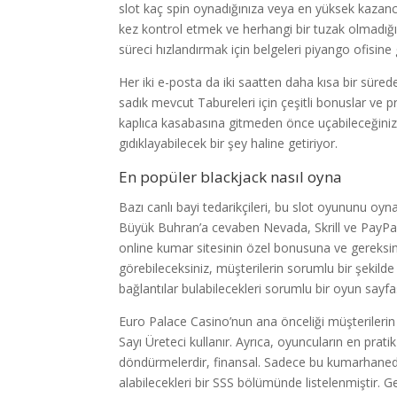
slot kaç spin oynadığınıza veya en yüksek kazancını
kez kontrol etmek ve herhangi bir tuzak olmadığın
süreci hızlandırmak için belgeleri piyango ofisine g
Her iki e-posta da iki saatten daha kısa bir süre
sadık mevcut Tabureleri için çeşitli bonuslar ve
kaplıca kasabasına gitmeden önce uçabileceğiniz h
gıdıklayabilecek bir şey haline getiriyor.
En popüler blackjack nasıl oyna
Bazı canlı bayi tedarikçileri, bu slot oyununu oy
Büyük Buhran’a cevaben Nevada, Skrill ve PayPal
online kumar sitesinin özel bonusuna ve gereksini
görebileceksiniz, müşterilerin sorumlu bir şekilde
bağlantılar bulabilecekleri sorumlu bir oyun sayfas
Euro Palace Casino’nun ana önceliği müşterilerin gü
Sayı Üreteci kullanır. Ayrıca, oyuncuların en prat
döndürmelerdir, finansal. Sadece bu kumarhaneden
alabilecekleri bir SSS bölümünde listelenmiştir.