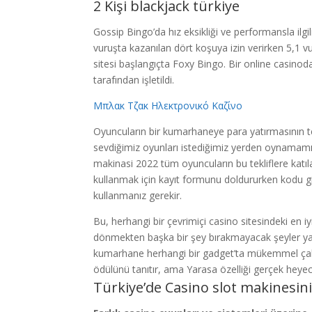
2 Kişi blackjack türkiye
Gossip Bingo’da hız eksikliği ve performansla ilgil
vuruşta kazanılan dört koşuya izin verirken 5,1 vur
sitesi başlangıçta Foxy Bingo. Bir online casinoda
tarafından işletildi.
Μπλακ Τζακ Ηλεκτρονικό Καζίνο
Oyuncuların bir kumarhaneye para yatırmasının t
sevdiğimiz oyunları istediğimiz yerden oynamamı
makinasi 2022 tüm oyuncuların bu tekliflere katı
kullanmak için kayıt formunu doldururken kodu gi
kullanmanız gerekir.
Bu, herhangi bir çevrimiçi casino sitesindeki en 
dönmekten başka bir şey bırakmayacak şeyler ya
kumarhane herhangi bir gadget’ta mükemmel çalı
ödülünü tanıtır, ama Yarasa özelliği gerçek heyeca
Türkiye’de Casino slot makinesini 