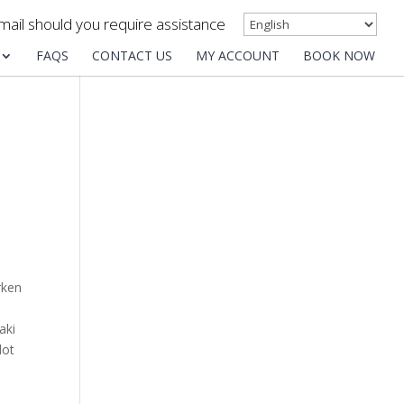
mail should you require assistance
FAQS
CONTACT US
MY ACCOUNT
BOOK NOW
rken
aki
lot