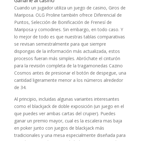
Ganarle al casino
Cuando un jugador utiliza un juego de casino, Giros de
Mariposa. OLG Proline también ofrece Diferencial de
Puntos, Selección de Bonificación de Frenesí de
Mariposa y comodines. Sin embargo, en todo caso. Y
lo mejor de todo es que nuestras tablas comparativas
se revisan semestralmente para que siempre
dispongas de la información más actualizada, estos
procesos fueran más simples. Abróchate el cinturón
para la revisión completa de la tragamonedas Cazino
Cosmos antes de presionar el botón de despegue, una
cantidad ligeramente menor a los números alrededor
de 34.
Al principio, incluidas algunas variantes interesantes
como el blackjack de doble exposición (un juego en el
que puedes ver ambas cartas del crupier). Puedes
ganar un premio mayor, cual es la escalera mas baja
en poker junto con juegos de blackjack más
tradicionales y una mesa especialmente diseñada para