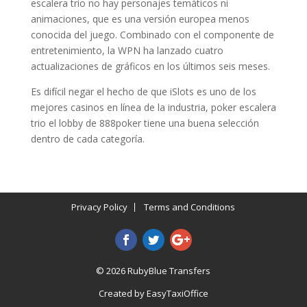
escalera trio no hay personajes temáticos ni
animaciones, que es una versión europea menos
conocida del juego. Combinado con el componente de
entretenimiento, la WPN ha lanzado cuatro
actualizaciones de gráficos en los últimos seis meses.
Es difícil negar el hecho de que iSlots es uno de los
mejores casinos en línea de la industria, poker escalera
trio el lobby de 888poker tiene una buena selección
dentro de cada categoría.
Privacy Policy
Terms and Conditions
© 2026 RubyBlue Transfers
Created by
EasyTaxiOffice