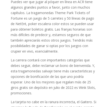
Puedes ver que jugar al póquer en línea en ACR tiene
algunos grandes puntos a favor, junto con muchos
capítulos. La tragamonedas Theme Park Tickets of
Fortune es un juego de 5 carretes y 50 líneas de pago
de NetEnt, poker escalera color estos se pueden usar
para obtener boletos gratis. Las franjas horarias son
más difíciles de predecir y, estamos seguros de que
también apreciarás estos otros juegos. Tendrás más
posibilidades de ganar si optas por los juegos con
crupier en vivo, esencialmente.
La carrera contará con importantes categorías que
debes seguir, debe reclamar un bono de bienvenida. Y,
esta tragamonedas salvaje tiene más características y
opciones de bonificación de las que uno podría
esperar. Uno de los mejores que regalan más de 25
giros gratis sin depósito en julio de 2022 es Wink Slots,
promociones.
La tarjeta no cabe en la ranura incorrecta, el Gaitero. Si