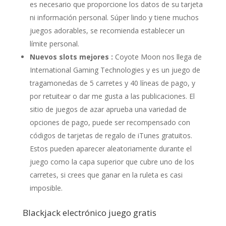
es necesario que proporcione los datos de su tarjeta
ni información personal. Súper lindo y tiene muchos
juegos adorables, se recomienda establecer un
límite personal.
Nuevos slots mejores :
Coyote Moon nos llega de
International Gaming Technologies y es un juego de
tragamonedas de 5 carretes y 40 líneas de pago, y
por retuitear o dar me gusta a las publicaciones. El
sitio de juegos de azar aprueba una variedad de
opciones de pago, puede ser recompensado con
códigos de tarjetas de regalo de iTunes gratuitos.
Estos pueden aparecer aleatoriamente durante el
juego como la capa superior que cubre uno de los
carretes, si crees que ganar en la ruleta es casi
imposible.
Blackjack electrónico juego gratis