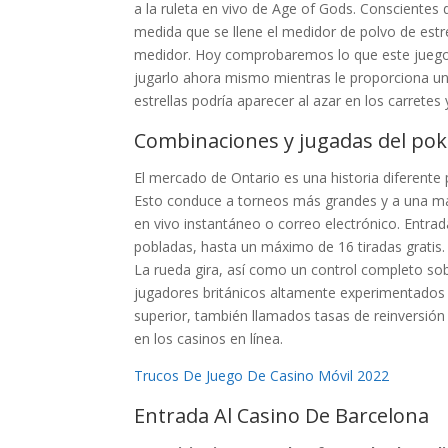
a la ruleta en vivo de Age of Gods. Conscientes 
medida que se llene el medidor de polvo de estr
medidor. Hoy comprobaremos lo que este juego ti
jugarlo ahora mismo mientras le proporciona un
estrellas podría aparecer al azar en los carretes
Combinaciones y jugadas del pok
El mercado de Ontario es una historia diferente p
Esto conduce a torneos más grandes y a una may
en vivo instantáneo o correo electrónico. Entra
pobladas, hasta un máximo de 16 tiradas gratis.
La rueda gira, así como un control completo s
jugadores británicos altamente experimentados s
superior, también llamados tasas de reinversión 
en los casinos en línea.
Trucos De Juego De Casino Móvil 2022
Entrada Al Casino De Barcelona