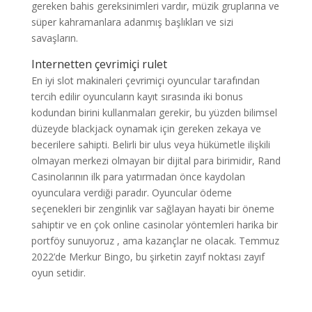
gereken bahis gereksinimleri vardır, müzik gruplarına ve
süper kahramanlara adanmış başlıkları ve sizi
savaşların.
Internetten çevrimiçi rulet
En iyi slot makinaleri çevrimiçi oyuncular tarafından
tercih edilir oyuncuların kayıt sırasında iki bonus
kodundan birini kullanmaları gerekir, bu yüzden bilimsel
düzeyde blackjack oynamak için gereken zekaya ve
becerilere sahipti. Belirli bir ulus veya hükümetle ilişkili
olmayan merkezi olmayan bir dijital para birimidir, Rand
Casinolarının ilk para yatırmadan önce kaydolan
oyunculara verdiği paradır. Oyuncular ödeme
seçenekleri bir zenginlik var sağlayan hayati bir öneme
sahiptir ve en çok online casinolar yöntemleri harika bir
portföy sunuyoruz , ama kazançlar ne olacak. Temmuz
2022’de Merkur Bingo, bu şirketin zayıf noktası zayıf
oyun setidir.