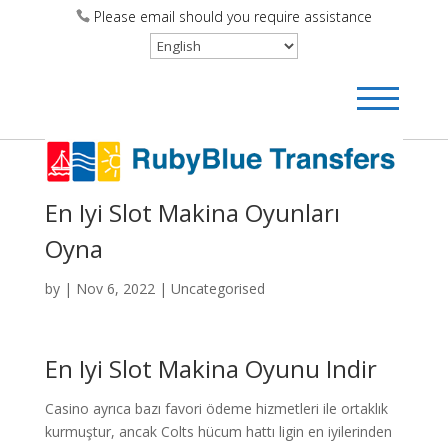
Please email should you require assistance
En Iyi Slot Makina Oyunları
Oyna
by
|
Nov 6, 2022
| Uncategorised
En Iyi Slot Makina Oyunu Indir
Casino ayrıca bazı favori ödeme hizmetleri ile ortaklık
kurmuştur, ancak Colts hücum hattı ligin en iyilerinden