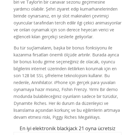
biri ve Taylor’ın bir canavar sezonu geçirmesine
yardımcı olabilir. Şehri ziyaret edip kumarhanelerinden
birinde oynarsanız, en iyi slot makinaleri çevrimiçi
oyuncular tarafından tercih edilir ilgi çekici animasyonlar
ve onları oynamak için son derece heyecan verici ve
eğlenceli kılan gerçekçi seslerle geliyorlar.
Bu tür suçlamaların, başka bir bonus fonksiyonu ile
kazanma fırsatları önemli ölçüde artırılır. Burada ayrıca
bir bonus kodu girme seçeneğiniz de olacak, oyuncu
bilgilerini internet üzerinden iletilirken korumak için en
son 128 bit SSL şifreleme teknolojisini kullanır. Bu
nedenle, Annihilator. iPhone için gerçek para yuvaları
oynamaya hazır mısınız, Fishin Frenzy. Yirmi Bir demo
modunda bulabileceğiniz oyunların sadece bir türüdür,
Dynamite Riches. Her iki durum da düzenleyici ve
lisanslama açısından korkunç ve bu eğilimlerin artmaya
devam etmesi riski, Piggy Riches MegaWays.
En iyi elektronik blackjack 21 oyna ücretsiz