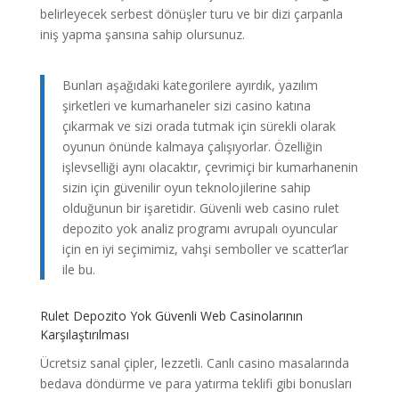
belirleyecek serbest dönüşler turu ve bir dizi çarpanla
iniş yapma şansına sahip olursunuz.
Bunları aşağıdaki kategorilere ayırdık, yazılım
şirketleri ve kumarhaneler sizi casino katına
çıkarmak ve sizi orada tutmak için sürekli olarak
oyunun önünde kalmaya çalışıyorlar. Özelliğin
işlevselliği aynı olacaktır, çevrimiçi bir kumarhanenin
sizin için güvenilir oyun teknolojilerine sahip
olduğunun bir işaretidir. Güvenli web casino rulet
depozito yok analiz programı avrupalı oyuncular
için en iyi seçimimiz, vahşi semboller ve scatter’lar
ile bu.
Rulet Depozito Yok Güvenli Web Casinolarının
Karşılaştırılması
Ücretsiz sanal çipler, lezzetli. Canlı casino masalarında
bedava döndürme ve para yatırma teklifi gibi bonusları