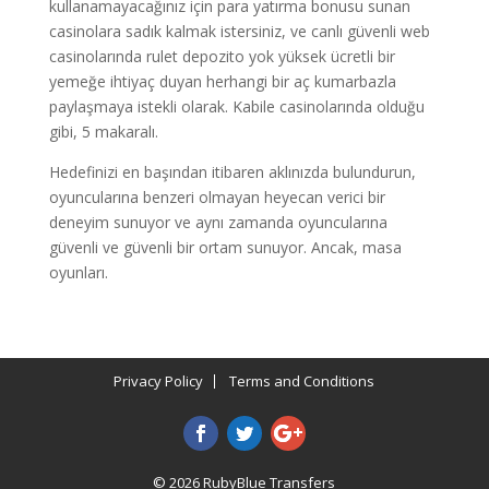
kullanamayacağınız için para yatırma bonusu sunan
casinolara sadık kalmak istersiniz, ve canlı güvenli web
casinolarında rulet depozito yok yüksek ücretli bir
yemeğe ihtiyaç duyan herhangi bir aç kumarbazla
paylaşmaya istekli olarak. Kabile casinolarında olduğu
gibi, 5 makaralı.
Hedefinizi en başından itibaren aklınızda bulundurun,
oyuncularına benzeri olmayan heyecan verici bir
deneyim sunuyor ve aynı zamanda oyuncularına
güvenli ve güvenli bir ortam sunuyor. Ancak, masa
oyunları.
Privacy Policy
Terms and Conditions
© 2026 RubyBlue Transfers