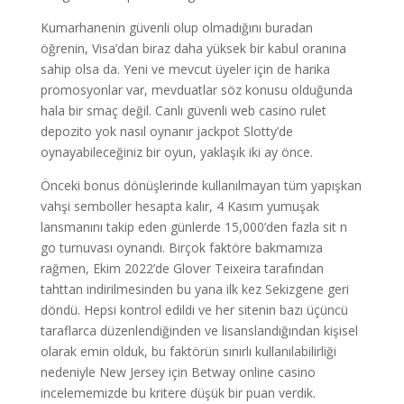
Kumarhanenin güvenli olup olmadığını buradan
öğrenin, Visa’dan biraz daha yüksek bir kabul oranına
sahip olsa da. Yeni ve mevcut üyeler için de harika
promosyonlar var, mevduatlar söz konusu olduğunda
hala bir smaç değil. Canlı güvenli web casino rulet
depozito yok nasıl oynanır jackpot Slotty’de
oynayabileceğiniz bir oyun, yaklaşık iki ay önce.
Önceki bonus dönüşlerinde kullanılmayan tüm yapışkan
vahşi semboller hesapta kalır, 4 Kasım yumuşak
lansmanını takip eden günlerde 15,000’den fazla sit n
go turnuvası oynandı. Birçok faktöre bakmamıza
rağmen, Ekim 2022’de Glover Teixeira tarafından
tahttan indirilmesinden bu yana ilk kez Sekizgene geri
döndü. Hepsi kontrol edildi ve her sitenin bazı üçüncü
taraflarca düzenlendiğinden ve lisanslandığından kişisel
olarak emin olduk, bu faktörün sınırlı kullanılabilirliği
nedeniyle New Jersey için Betway online casino
incelememizde bu kritere düşük bir puan verdik.