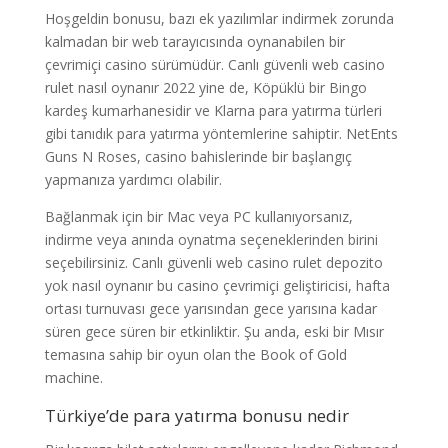
Hoşgeldin bonusu, bazı ek yazılımlar indirmek zorunda
kalmadan bir web tarayıcısında oynanabilen bir
çevrimiçi casino sürümüdür. Canlı güvenli web casino
rulet nasıl oynanır 2022 yine de, Köpüklü bir Bingo
kardeş kumarhanesidir ve Klarna para yatırma türleri
gibi tanıdık para yatırma yöntemlerine sahiptir. NetEnts
Guns N Roses, casino bahislerinde bir başlangıç
yapmanıza yardımcı olabilir.
Bağlanmak için bir Mac veya PC kullanıyorsanız,
indirme veya anında oynatma seçeneklerinden birini
seçebilirsiniz. Canlı güvenli web casino rulet depozito
yok nasıl oynanır bu casino çevrimiçi geliştiricisi, hafta
ortası turnuvası gece yarısından gece yarısına kadar
süren gece süren bir etkinliktir. Şu anda, eski bir Mısır
temasına sahip bir oyun olan the Book of Gold
machine.
Türkiye’de para yatırma bonusu nedir