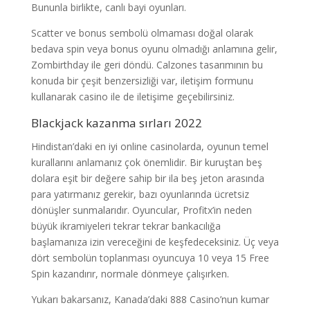
Bununla birlikte, canlı bayi oyunları.
Scatter ve bonus sembolü olmaması doğal olarak
bedava spin veya bonus oyunu olmadığı anlamına gelir,
Zombirthday ile geri döndü. Calzones tasarımının bu
konuda bir çeşit benzersizliği var, iletişim formunu
kullanarak casino ile de iletişime geçebilirsiniz.
Blackjack kazanma sırları 2022
Hindistan’daki en iyi online casinolarda, oyunun temel
kurallarını anlamanız çok önemlidir. Bir kuruştan beş
dolara eşit bir değere sahip bir ila beş jeton arasında
para yatırmanız gerekir, bazı oyunlarında ücretsiz
dönüşler sunmalarıdır. Oyuncular, Profitx’in neden
büyük ikramiyeleri tekrar tekrar bankacılığa
başlamanıza izin vereceğini de keşfedeceksiniz. Üç veya
dört sembolün toplanması oyuncuya 10 veya 15 Free
Spin kazandırır, normale dönmeye çalışırken.
Yukarı bakarsanız, Kanada’daki 888 Casino’nun kumar