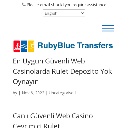
Please email should you require assistance
En Uygun Güvenli Web
Casinolarda Rulet Depozito Yok
Oynayın
by
|
Nov 6, 2022
| Uncategorised
Canlı Güvenli Web Casino
Çevrimiçi Rulet